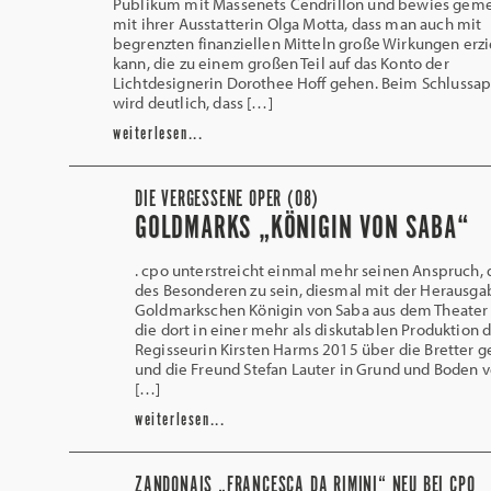
Publikum mit Massenets Cendrillon und bewies gem
mit ihrer Ausstatterin Olga Motta, dass man auch mit
begrenzten finanziellen Mitteln große Wirkungen erz
kann, die zu einem großen Teil auf das Konto der
Lichtdesignerin Dorothee Hoff gehen. Beim Schlussa
wird deutlich, dass […]
weiterlesen...
DIE VERGESSENE OPER (08)
GOLDMARKS „KÖNIGIN VON SABA“
. cpo unterstreicht einmal mehr seinen Anspruch, 
des Besonderen zu sein, diesmal mit der Herausga
Goldmarkschen Königin von Saba aus dem Theater 
die dort in einer mehr als diskutablen Produktion 
Regisseurin Kirsten Harms 2015 über die Bretter g
und die Freund Stefan Lauter in Grund und Boden ve
[…]
weiterlesen...
ZANDONAIS „FRANCESCA DA RIMINI“ NEU BEI CPO