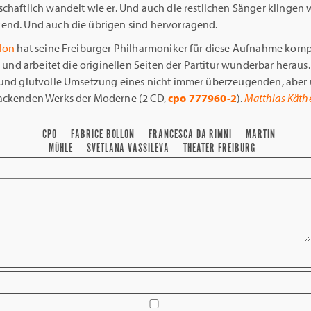
chaftlich wandelt wie er. Und auch die restlichen Sänger klingen w
end. Und auch die übrigen sind hervorragend.
llon
hat seine Freiburger Philharmoniker für diese Aufnahme komp
rt und arbeitet die originellen Seiten der Partitur wunderbar heraus.
 und glutvolle Umsetzung eines nicht immer überzeugenden, aber 
ackenden Werks der Moderne (2 CD,
cpo 777960-2
).
Matthias Käth
CPO
FABRICE BOLLON
FRANCESCA DA RIMNI
MARTIN
MÜHLE
SVETLANA VASSILEVA
THEATER FREIBURG