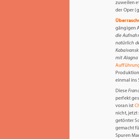
zuweilen e
der Oper (g
Überrasch
gängigen A
die Aufnahm
natürlich d
Kabaivanska
mit Alagna u
Aufführung
Produktion
einmal ins 
Diese
Fran
perfekt ge
voran ist
Ch
nicht, jetz
getönter So
gemacht für
Spuren Mar