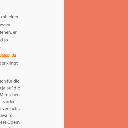
mit einer
dessen
tehen, er
nd so
e
cesca
da
der klingt
sch für die
 ja auf die
e Menschen
ers oder
 versucht,
cavallo
iese Opern