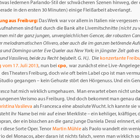
twas ledernen Parlando-Stil der schwächeren Szenen hinweg, der
erade in den ersten 30 Minuten) einige Fleißarbeit abverlangt.
ung aus Freiburg:
Das Werk war vor allem in Italien nie vergessen 
ufnahmen sind fast durch die Bank alte Livemitschnitte
(nicht zu 
en mit der ganz jungen, unvergleichlichen Gencer, der robusten Can
er melodramatischen Olivero, aber auch die im ganzen betörende A
 und Domingo unter Eve Queler aus New York; in jüngster Zeit gab es 
nd Vassileva, beide zu Recht bejubelt. G. H.).
Die
konzertante Freib
 vom 17. Juli 2013
, nun bei
cpo
, war zunächst eine Live-Angelege
 des Theaters Freiburg, doch wie oft beim Label cpo ist man vermu
Studio gegangen – kein Gehuste stört den Hörgenuss. Und ein Genu
cesca
hat mich wirklich umgehauen. Man erwartet eben nicht unb
sungenen Verismo aus Freiburg. Und doch bekommt man genau da
ristina Vasileva
als Francesca eine absolute Wucht. Ich kannte sie 
t steht ihr Name bei mir auf einer Merkliste – ein kehliger, kräftiger,
pran, der ein bisschen an die ganz junge Daniela Dessi erinnert, e
 diese Sorte Oper. Tenor
Martin Mühle
als Paolo wandelt ein weni
io del Monacos, aber daran ist nichts falsch, wenn man wirklich s