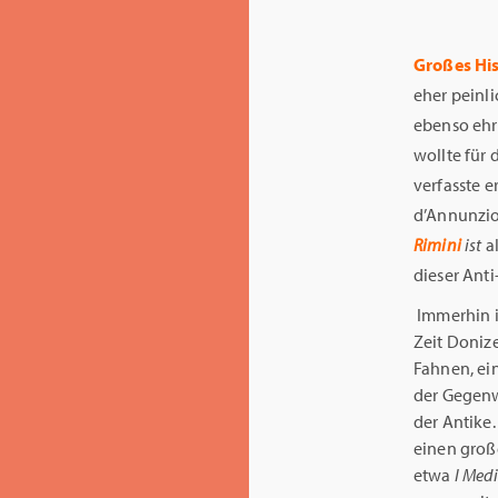
Großes His
eher peinli
ebenso ehr
wollte für
verfasste 
d’Annunzio
Rimini
ist
al
dieser Anti
Immerhin i
Zeit Donize
Fahnen, ei
der Gegenw
der Antike
einen groß
etwa
I Medi