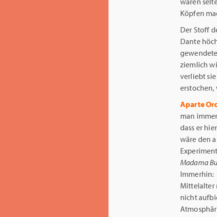
waren selte
Köpfen mac
Der Stoff d
Dante höchs
gewendete 
ziemlich wi
verliebt si
erstochen, 
Aparte Or
man immer,
dass er hie
wäre den a
Experiment
Madama But
Immerhin: Z
Mittelalte
nicht aufbi
Atmosphäris