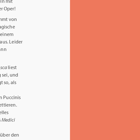
eln mit
er Oper!
ammt von
ragische
t einem
aus. Leider
mann
esca
liest
 sei, und
t so, als
n Puccinis
ettieren.
elles
s
Medici
 über den