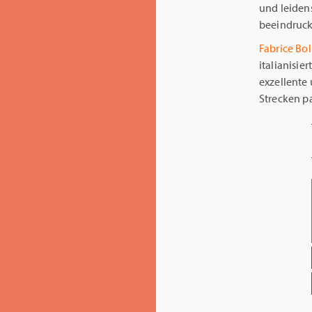
und leidens
beeindruck
Fabrice Bo
italianisie
exzellente
Strecken p