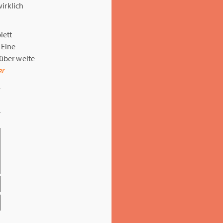
irklich
lett
 Eine
über weite
er