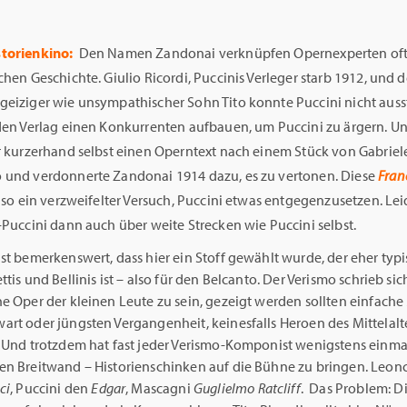
torienkino:
Den Namen Zandonai verknüpfen Opernexperten oft 
chen Geschichte. Giulio Ricordi, Puccinis Verleger starb 1912, und 
geiziger wie unsympathischer Sohn Tito konnte Puccini nicht auss
 den Verlag einen Konkurrenten aufbauen, um Puccini zu ärgern. U
er kurzerhand selbst einen Operntext nach einem Stück von Gabriel
 und verdonnerte Zandonai 1914 dazu, es zu vertonen. Diese
Fran
so ein verzweifelter Versuch, Puccini etwas entgegenzusetzen. Lei
-Puccini dann auch über weite Strecken wie Puccini selbst.
st bemerkenswert, dass hier ein Stoff gewählt wurde, der eher typi
ttis und Bellinis ist – also für den Belcanto. Der Verismo schrieb sich
ne Oper der kleinen Leute zu sein, gezeigt werden sollten einfach
art oder jüngsten Vergangenheit, keinesfalls Heroen des Mittelalt
. Und trotzdem hat fast jeder Verismo-Komponist wenigstens einmal
en Breitwand – Historienschinken auf die Bühne zu bringen. Leon
ci
, Puccini den
Edgar
, Mascagni
Guglielmo Ratcliff
. Das Problem: D