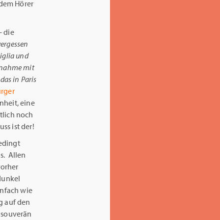
 dem Hörer
– die
vergessen
iglia und
ufnahme mit
das in Paris
urger
nheit, eine
tlich noch
ss ist der!
edingt
s. Allen
vorher
 dunkel
infach wie
g auf den
o souverän