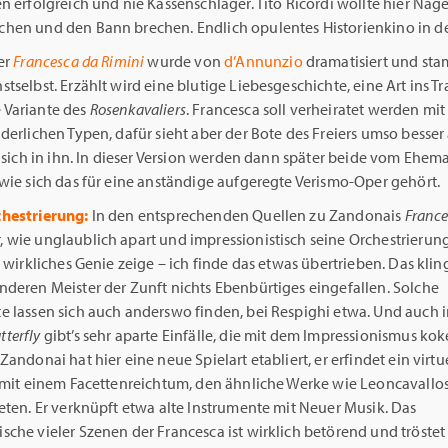
n erfolgreich und nie Kassenschlager. Tito Ricordi wollte hier Näg
hen und den Bann brechen. Endlich opulentes Historienkino in d
er
Francesca da Rimini
wurde von
d’Annunzio
dramatisiert und st
tselbst. Erzählt wird eine blutige Liebesgeschichte, eine Art ins T
Variante des
Rosenkavaliers
. Francesca soll verheiratet werden mi
derlichen Typen, dafür sieht aber der Bote des Freiers umso besser 
e sich in ihn. In dieser Version werden dann später beide vom Ehe
wie sich das für eine anständige aufgeregte Verismo-Oper gehört.
chestrierung:
In den entsprechenden Quellen zu Zandonais
Franc
 wie unglaublich apart und impressionistisch seine Orchestrierung
r wirkliches Genie zeige – ich finde das etwas übertrieben. Das kling
nderen Meister der Zunft nichts Ebenbürtiges eingefallen. Solche
e lassen sich auch anderswo finden, bei Respighi etwa. Und auch i
terfly
gibt’s sehr aparte Einfälle, die mit dem Impressionismus kok
andonai hat hier eine neue Spielart etabliert, er erfindet ein virtu
r mit einem Facettenreichtum, den ähnliche Werke wie Leoncavallo
eten. Er verknüpft etwa alte Instrumente mit Neuer Musik. Das
che vieler Szenen der Francesca ist wirklich betörend und tröstet