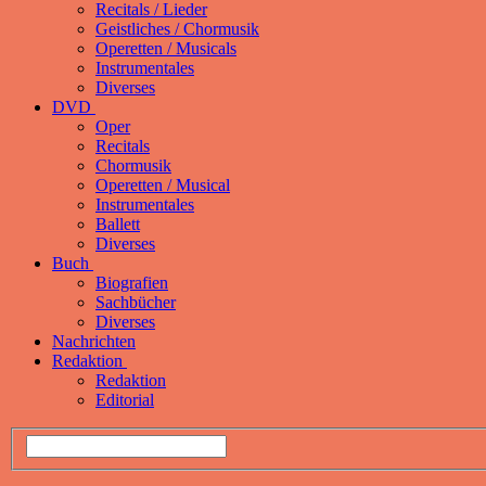
Recitals / Lieder
Geistliches / Chormusik
Operetten / Musicals
Instrumentales
Diverses
DVD
Oper
Recitals
Chormusik
Operetten / Musical
Instrumentales
Ballett
Diverses
Buch
Biografien
Sachbücher
Diverses
Nachrichten
Redaktion
Redaktion
Editorial