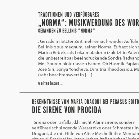
TRADITIONEN UND VERFÜGBARES
„NORMA“: MUSIKWERDUNG DES WOR
GEDANKEN ZU BELLINIS "NORMA"
. Gerade in letzter Zeit mehren sich wieder Auffü
Bellinis opus magnum, seiner Norma. Es fragt sich
Marina Rebeka als Lokalmatadorin (zuletzt in Pale
die unbestreitbar beeindruckende Sondra Radvano
Met Spuren hinterlassen haben. Ob Hasmik Papian
José Siri, Sonya Yoncheva, Dimitria Theodossiou, M
(sehr beachtenswert in […]
weiterlesen...
BEKENNTNISSE VON MARIA DRAGONI BEI PEGASUS EDITI
DIE SIRENE VON PROCIDA
Sirena oder Farfalla, d.h. nicht Alarmsirene, sondern
verführerisch singende Wassernixe oder Schmetterlin
Dragoni, die mit Hilfe von Alice Mechelli ihre Memoir
sirena di Procida) im katholischen italienischen Verlag