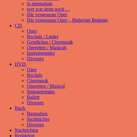
in memoriam
wer war denn noch …
Die vergessene Oper
Die vergessene Oper – Bisherige Beiträge
CD
Oper
Recitals / Lieder
Geistliches / Chormusik
Operetten / Musicals
Instrumentales
Diverses
DVD
Oper
Recitals
Chormusik
Operetten / Musical
Instrumentales
Ballett
Diverses
Buch
Biografien
Sachbücher
Diverses
Nachrichten
Redaktion