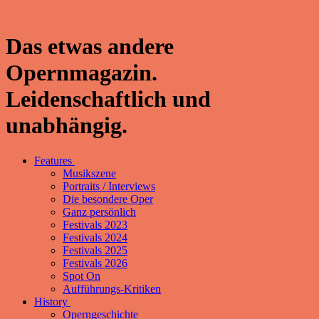
Das etwas andere
Opernmagazin.
Leidenschaftlich und
unabhängig.
Features
Musikszene
Portraits / Interviews
Die besondere Oper
Ganz persönlich
Festivals 2023
Festivals 2024
Festivals 2025
Festivals 2026
Spot On
Aufführungs-Kritiken
History
Operngeschichte