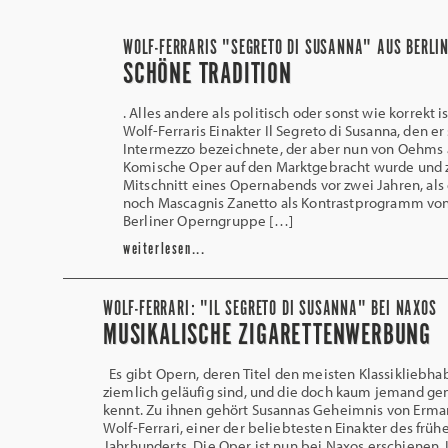
WOLF-FERRARIS "SEGRETO DI SUSANNA" AUS BERLIN
SCHÖNE TRADITION
. Alles andere als politisch oder sonst wie korrekt 
Wolf-Ferraris Einakter Il Segreto di Susanna, den er 
Intermezzo bezeichnete, der aber nun von Oehms 
Komische Oper auf den Marktgebracht wurde und z
Mitschnitt eines Opernabends vor zwei Jahren, al
noch Mascagnis Zanetto als Kontrastprogramm von
Berliner Operngruppe […]
weiterlesen...
WOLF-FERRARI: "IL SEGRETO DI SUSANNA" BEI NAXOS
MUSIKALISCHE ZIGARETTENWERBUNG
Es gibt Opern, deren Titel den meisten Klassikliebha
ziemlich geläufig sind, und die doch kaum jemand ge
kennt. Zu ihnen gehört Susannas Geheimnis von Erm
Wolf-Ferrari, einer der beliebtesten Einakter des früh
Jahrhunderts. Die Oper ist nun bei Naxos erschienen. I