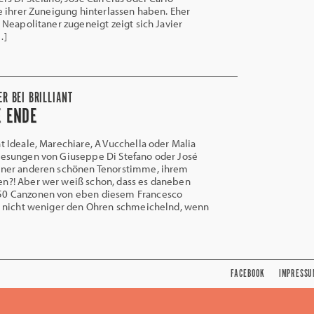
 ihrer Zuneigung hinterlassen haben. Eher
Neapolitaner zugeneigt zeigt sich Javier
…]
ER BEI BRILLIANT
E ENDE
 Ideale, Marechiare, A Vucchella oder Malia
gesungen von Giuseppe Di Stefano oder José
einer anderen schönen Tenorstimme, ihrem
en?! Aber wer weiß schon, dass es daneben
50 Canzonen von eben diesem Francesco
t, nicht weniger den Ohren schmeichelnd, wenn
FACEBOOK
IMPRESSU