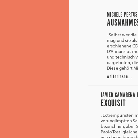
MICHELE PERTUS
AUSNAHME
. Selbst wer die
mag und sie als
erschienene CD
D’Annunzios mö
und technisch v
dargeboten, di
Diese gehört Mi
weiterlesen...
JAVIER CAMARENA M
EXQUISIT
. Extrempuristen 
verunglimpften Sal
bezeichnen, aber 
Paolo Tosti gleich
von denen besonder