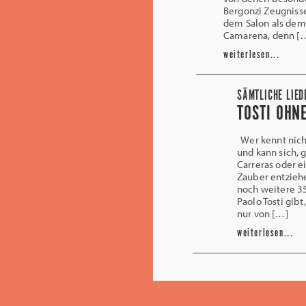
Bergonzi Zeugnisse
dem Salon als dem 
Camarena, denn [
weiterlesen...
SÄMTLICHE LIED
TOSTI OHN
Wer kennt nicht
und kann sich, 
Carreras oder 
Zauber entzieh
noch weitere 3
Paolo Tosti gib
nur von […]
weiterlesen...