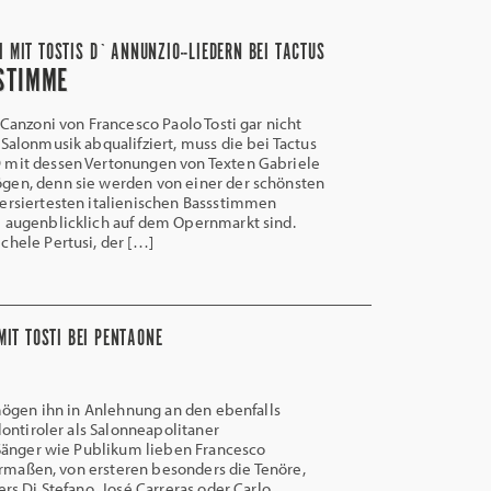
I MIT TOSTIS D`ANNUNZIO--LIEDERN BEI TACTUS
STIMME
 Canzoni von Francesco Paolo Tosti gar nicht
 Salonmusik abqualifziert, muss die bei Tactus
 mit dessen Vertonungen von Texten Gabriele
gen, denn sie werden von einer der schönsten
ersiertesten italienischen Bassstimmen
e augenblicklich auf dem Opernmarkt sind.
chele Pertusi, der […]
IT TOSTI BEI PENTAONE
mögen ihn in Anlehnung an den ebenfalls
ontiroler als Salonneapolitaner
Sänger wie Publikum lieben Francesco
ermaßen, von ersteren besonders die Tenöre,
s Di Stefano, José Carreras oder Carlo