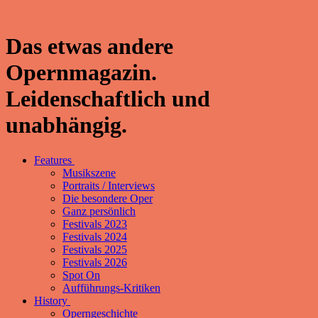
Das etwas andere
Opernmagazin.
Leidenschaftlich und
unabhängig.
Features
Musikszene
Portraits / Interviews
Die besondere Oper
Ganz persönlich
Festivals 2023
Festivals 2024
Festivals 2025
Festivals 2026
Spot On
Aufführungs-Kritiken
History
Operngeschichte