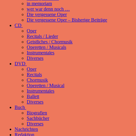
in memoriam
wer war denn noch …
Die vergessene Oper
Die vergessene Oper – Bisherige Beiträge
CD
Oper
Recitals / Lieder
Geistliches / Chormusik
Operetten / Musicals
Instrumentales
Diverses
DVD
Oper
Recitals
Chormusik
Operetten / Musical
Instrumentales
Ballett
Diverses
Buch
Biografien
Sachbücher
Diverses
Nachrichten
Redaktion