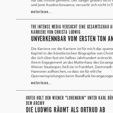
nur das Timbre gemeint. Der Sänger grübelt nicht 
und jene Ausdrucksnuance, versucht sich nicht in 
weiterlesen...
THE INTENSE MEDIA VERSUCHT EINE GESAMTSCHAU A
KARRIERE VON CHRISTA LUDWIG
UNVERKENNBAR VOM ERSTEN TON A
Die Karriere vor der Karriere ist für mich das span
Kapitel in der künstlerischen Biographie von Chris
die sich über fast ein halbes Jahrhundert erstreckt
ihrem Engagement an das Mutterhaus des Gesangs
Wiener Staatsoper, ließ sie in Frankfurt, Darmstadt
Hannover aufhorchen, so dass sie für etliche
Operneinspielungen beim Rundfunk herangezoge
weiterlesen...
ORFEO HOLT DEN WIENER "LOHENGRIN" UNTER KARL BÖ
DEM ARCHIV
DIE LUDWIG RÄUMT ALS ORTRUD AB