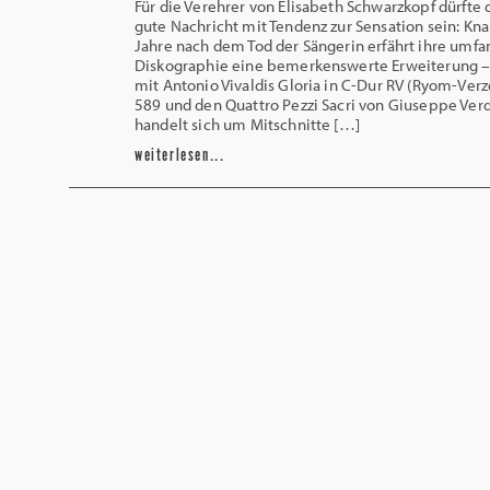
Für die Verehrer von Elisabeth Schwarzkopf dürfte 
gute Nachricht mit Tendenz zur Sensation sein: Kn
Jahre nach dem Tod der Sängerin erfährt ihre umf
Diskographie eine bemerkenswerte Erweiterung –
mit Antonio Vivaldis Gloria in C-Dur RV (Ryom-Verz
589 und den Quattro Pezzi Sacri von Giuseppe Verdi
handelt sich um Mitschnitte […]
weiterlesen...