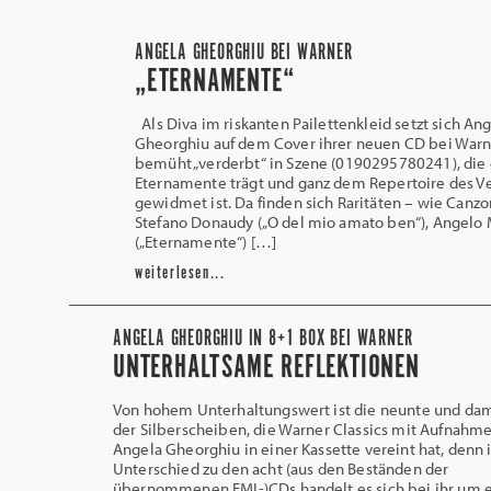
ANGELA GHEORGHIU BEI WARNER
„ETERNAMENTE“
Als Diva im riskanten Pailettenkleid setzt sich An
Gheorghiu auf dem Cover ihrer neuen CD bei Warn
bemüht „verderbt“ in Szene (0190295780241), die 
Eternamente trägt und ganz dem Repertoire des V
gewidmet ist. Da finden sich Raritäten – wie Canz
Stefano Donaudy („O del mio amato ben“), Angelo
(„Eternamente“) […]
weiterlesen...
ANGELA GHEORGHIU IN 8+1 BOX BEI WARNER
UNTERHALTSAME REFLEKTIONEN
Von hohem Unterhaltungswert ist die neunte und dami
der Silberscheiben, die Warner Classics mit Aufnahm
Angela Gheorghiu in einer Kassette vereint hat, denn
Unterschied zu den acht (aus den Beständen der
übernommenen EMI-)CDs handelt es sich bei ihr um 