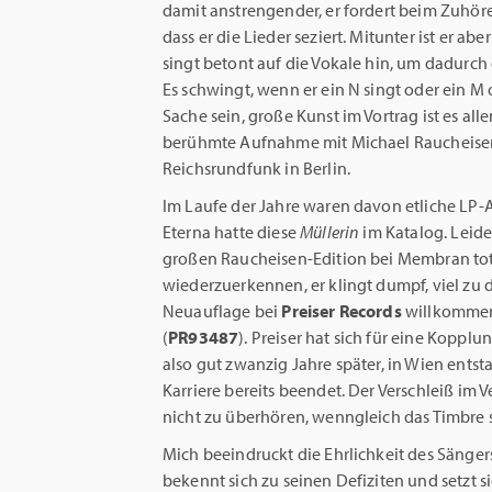
damit anstrengender, er fordert beim Zuhör
dass er die Lieder seziert. Mitunter ist er ab
singt betont auf die Vokale hin, um dadurc
Es schwingt, wenn er ein N singt oder ein M
Sache sein, große Kunst im Vortrag ist es all
berühmte Aufnahme mit Michael Raucheisen
Reichsrundfunk in Berlin.
Im Laufe der Jahre waren davon etliche LP
Eterna hatte diese
Müllerin
im Katalog. Leide
großen Raucheisen-Edition bei Membran total
wiederzuerkennen, er klingt dumpf, viel zu 
Neuauflage bei
Preiser Records
willkommen,
(
PR93487
). Preiser hat sich für eine Kopplu
also gut zwanzig Jahre später, in Wien entst
Karriere bereits beendet. Der Verschleiß im V
nicht zu überhören, wenngleich das Timbre 
Mich beeindruckt die Ehrlichkeit des Sängers. 
bekennt sich zu seinen Defiziten und setzt si