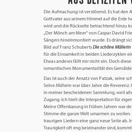
Die Aufmachung ist verstörend. Es hat den 
Gottvater aus seinem Himmel auf die Erde he
wird und die Rückseite betrachtend hinzu k
„Der Mönch am Meer“ von Caspar David Friedr
Sängers hineinmontiert wurde. Es drängt si
Bild auf Franz Schuberts
Die schöne Müllerin
für die Einsamkeit in beiden Liederzyklen 
Etwas anderes fällt mir nicht ein. Doch diese
romantischen Monumentalität des Gemäldes. 
Das ist auch der Ansatz von Patzak, seine s
Seine
Müllerin
war über Jahre die Reverenz. I
in meiner bescheidenen Sammlung, weil alle 
Zugang. Ich hielt die Interpretation für eige
Meine Offenbarung in frühen Jahren war der 
Stimme die ganze Welt umarmen zu wollen. 
traurigen Liedern eine ganz neue Seite ab. 
Traurigkeit oft eng beieinander sind, kommt d