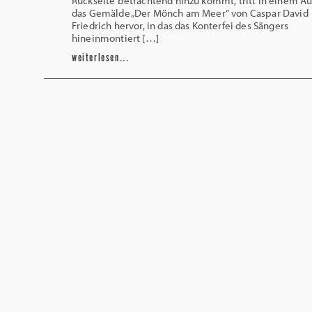
Rückseite betrachtend hinzu kommt, tritt in einem Au
das Gemälde „Der Mönch am Meer“ von Caspar David
Friedrich hervor, in das das Konterfei des Sängers
hineinmontiert […]
weiterlesen...