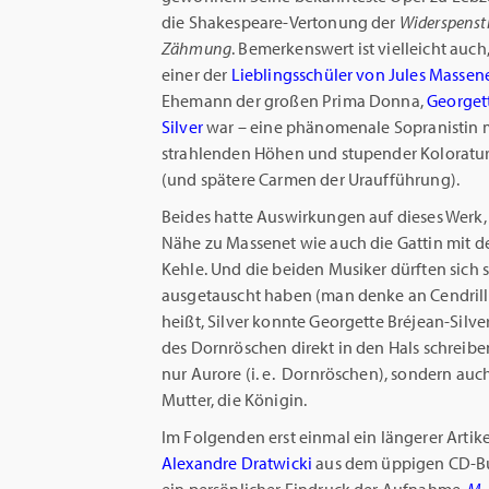
die Shakespeare-Vertonung der
Widerspenst
Zähmung
. Bemerkenswert ist vielleicht auch,
einer der
Lieblingsschüler von Jules Massen
Ehemann der großen Prima Donna,
Georgett
Silver
war – eine phänomenale Sopranistin 
strahlenden Höhen und stupender Koloratu
(und spätere Carmen der Uraufführung).
Beides hatte Auswirkungen auf dieses Werk,
Nähe zu Massenet wie auch die Gattin mit d
Kehle. Und die beiden Musiker dürften sich 
ausgetauscht haben (man denke an Cendrill
heißt, Silver konnte Georgette Bréjean-Silver
des Dornröschen direkt in den Hals schreiben.
nur Aurore (i. e. Dornröschen), sondern auc
Mutter, die Königin.
Im Folgenden erst einmal ein längerer Art
Alexandre Dratwicki
aus dem üppigen CD-B