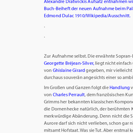
Alexandre Dratwickis Aufsatz entnahmen wir
Buch-Beiheft der neuen Aufnahme beim Pal
Edmond Dulac 1910/Wikipedia/Ausschnitt.
.
.
Zur Aufnahme selbst. Die erwähnte Sopran-Do
Georgette Bréjean-Silver,
liegt nicht einfach
von
Ghislaine Girard
gegeben, mir vielleicht
durchaus souverän angesichts einer so ambit
Im Großen und Ganzen folgt die
Handlung
von
Charles Perrault
, dem französischen Ku
Grimms her bekannten klassischen Kompone
die Dornenhecke natürlich, der berühmten Kus
merkwürdige Abänderung. Denn nicht die Sp
Aurore darf sich nicht verlieben, schon gar ni
mitsamt Hofstaat. Was sie Tut. Aber erstmal k