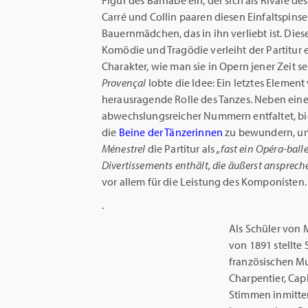
Figur des Barnabé ein, der sich als Rivale de
Carré und Collin paaren diesen Einfaltspinsel
Bauernmädchen, das in ihn verliebt ist. Di
Komödie und Tragödie verleiht der Partitu
Charakter, wie man sie in Opern jener Zeit se
Provençal
lobte die Idee: Ein letztes Elemen
herausragende Rolle des Tanzes. Neben eine
abwechslungsreicher Nummern entfaltet, biet
die
Beine der Tänzerinnen
zu bewundern, un
Ménestrel
die Partitur als
„fast ein Opéra-ball
Divertissements enthält, die äußerst ansprech
vor allem für die Leistung des Komponisten.
.
Als Schüler von
von 1891 stellte
französischen Mus
Charpentier, Cap
Stimmen inmitte