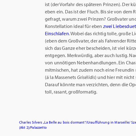
ist (der Vorfahr des späteren Prinzen). Der kü
eben ein. Das ist der Fluch. Bis sie von dem
gefragt, warum zwei Prinzen? Großvater und 
Konstellation ideal für eben
zwei
Liebesduet
Einschlafen
. Wobei das richtig tolle, große
(eben dem Großvater, der als Fahrender Ritter
sich das Ganze eher bescheiden, ist viel kürz
entgegen. Merkwürdig, aber auch lustig. Nac
von unnötigen Nebenhandlungen. Ein Char
mitmischen, hat zudem noch eine Freundin n
(á la Massenets
Grisélidis
) und hier mit nicht
Darauf könnte man verzichten, denn die Oper s
toll, rasant, großformatig.
Charles Silvers „La Belle au bois dormant“/Uraufführung in Marseille/ Sze
(Akt 2)/Palazzetto