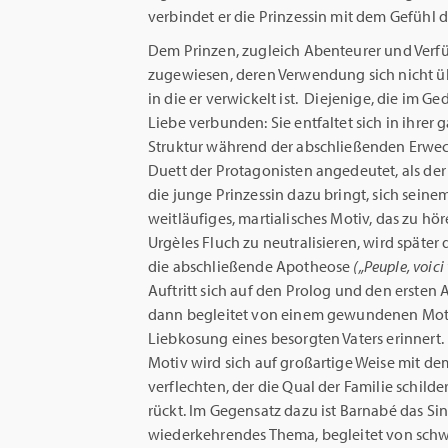
verbindet er die Prinzessin mit dem Gefühl 
Dem Prinzen, zugleich Abenteurer und Verf
zugewiesen, deren Verwendung sich nicht üb
in die er verwickelt ist. Diejenige, die im Ged
Liebe verbunden: Sie entfaltet sich in ihre
Struktur während der abschließenden Erweck
Duett der Protagonisten angedeutet, als der 
die junge Prinzessin dazu bringt, sich sein
weitläufiges, martialisches Motiv, das zu h
Urgèles Fluch zu neutralisieren, wird späte
die abschließende Apotheose
(„Peuple, voici 
Auftritt sich auf den Prolog und den ersten 
dann begleitet von einem gewundenen Moti
Liebkosung eines besorgten Vaters erinnert. 
Motiv wird sich auf großartige Weise mit d
verflechten, der die Qual der Familie schild
rückt. Im Gegensatz dazu ist Barnabé das Sin
wiederkehrendes Thema, begleitet von sch