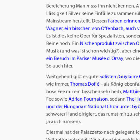
Bereicherung Man
muss
ihn nicht kennen. Ab
Lässigkeit Silver seine Einfälle zusammenrüh
Mainstream herstellt. Dessen
Farben erinner
Wagner, ein bisschen von Offenbach, auch 
Es ist dies keine Oper für Spezialisten, son
Beine hoch. Ein
Nischenprodukt zwischen O
Musik (und was ist schon wichtig?), aber ein
ein Besuch im Pariser Musée d´Orsay
, wo di
So auch hier.
Weitgehend gibt es gute
Solisten
(
Guylaine 
wie immer,
Thomas Dolié
– als König ebenfa
böse Fee mir ein bisschen sehr herb,
Matthie
Fee sowie
Adrien Fournaison
, sodann
The H
und der Hungarian National Choir unter Gy
schwerer Hand dirigiert, das rumst mir zu seh
ja auch rumsen).
Diesmal hat der Palazzetto nach gelegentli
Volltreffer gelandet. Wir haben hier wirklic