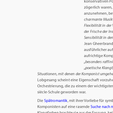
konservativen Po
zögerlich waren
anzunehmen, bewu
charmante Musik
Flexibilität in d
der Frische der I
Sensibilität in de
Jean Gheerbrandt
ausführlicher auf
aufrichtige Kom
„besonders raffi
„poetische Klangb
Situationen, mit denen der Komponist umgeh
Lobgesang scheint eine Eigenschaft vorzuher
Orchestrierung, die zu einem der wichtigste
siècle-Schule geworden war.
Die
Spätromantik
, mit ihrer Vorliebe für sy
Komponisten auf eine rasende
Suche nach 
Klangfarben brachte sie aus der Fassung, kein