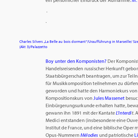
ein persönlicher Eindruck der Aufnahme.
M. 
.
.
Charles Silvers „La Belle au bois dormant“/Uraufführung in Marseille/ S
(Akt 3)/Palazzetto
Boy unter den Komponisten?
Der Komponis
Handelsreisenden russischer Herkunft gebor
Staatsbürgerschaft beantragen, um zur Te
für Musikkomposition teilnehmen zu dürfen.
geworden und hatte den Harmoniekurs vo
Kompositionskurs von
Jules Massenet
besuc
Einbürgerungsurkunde erhalten hatte, bewa
gewann ihn 1891 mit der Kantate
L’Interdi
t
. 
Medici entstanden (insbesondere eine Ouve
Institut de France, und eine biblische Oper 
Opus-Nummern
Mélodies
und patriotische
L