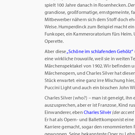
spielt 100 Jahre danach in Rosenhecken.
De
grandiose, großformatige, ernstgemeinte, f
Mitbewerber nähern sich dem Stoff doch eher
Weise. Humperdinck zum Beispiel macht ein 
Funkoper, ein Kammeroratorium fürs Heim. U
Operette.
Aber diese
„Schöne im schlafenden Gehölz“
eine wirkliche
trouvaille
, weil sie in weiten 
Märchenspektakel von 1902. Wir befinden u
Märchenopern, und Charles Silver hat dies
Stück erwartet: eine ganz irre Mischung hier
Puccini Light und auch ein bisschen John Wi
Charles Silver (who?) – man ist geneigt, ihn 
auszusprechen, aber er ist Franzose, Kind rus
Einwanderer, eben
Charles Silvèr
(der accent 
Er hat als Opern- und Ballettkomponist eine
Karriere gemacht, sogar den renommierten 
gewonnen. Seine bekannteste Oper zu Lebz