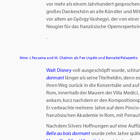
vor mehr als einem Jahrhundert gesprochene
großes Dankeschön an alle Künstler und Mi
vor allem an György Vashegyi, der von einer
Neugier für das französische Opernrepertoir
.
Mme J. Passama and M. Chalmin als Fee Urgèle und Barnabé/Palazzetto
Walt Disney
voll ausgeschöpft wurde, schl
dormant
länger als seine Titelheldin, denn es
ihren Weg zurück in die Konzertsäle und au
Rom, innerhalb der Mauern der Villa Medici
ankam, kurz nachdem er den Kompositionspr
Er verbrachte mehrere Jahre auf dem Pincio
französischen Akademie in Rom, mit Perraul
Nachdem Silvers Hoffnungen auf eine Auffüh
Belle au bois dormant
wurde zehn Jahre spät