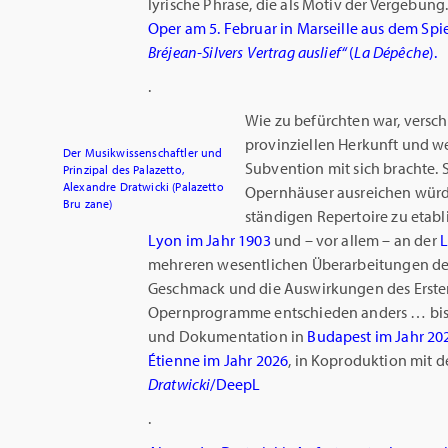
lyrische Phrase, die als Motiv der Vergebung
Oper am 5. Februar in Marseille aus dem S
Bréjean-Silvers Vertrag auslief“
(
La Dépêche
).
.
Wie zu befürchten war, versc
provinziellen Herkunft und we
Der Musikwissenschaftler und
Subvention mit sich brachte. S
Prinzipal des Palazetto,
Alexandre Dratwicki (Palazetto
Opernhäuser ausreichen wür
Bru zane)
ständigen Repertoire zu etab
Lyon im Jahr 1903
und – vor allem – an der
L
mehreren wesentlichen Überarbeitungen der
Geschmack und die Auswirkungen des Ersten
Opernprogramme entschieden anders … bis 
und Dokumentation in
Budapest im Jahr 20
Étienne im Jahr 2026
, in Koproduktion mit 
Dratwicki
/DeepL
.