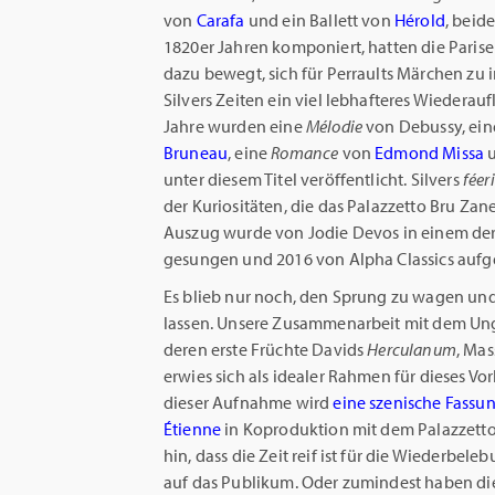
von
Carafa
und ein Ballett von
Hérold
, beid
1820er Jahren komponiert, hatten die Paris
dazu bewegt, sich für Perraults Märchen zu i
Silvers Zeiten ein viel lebhafteres Wiederau
Jahre wurden eine
Mélodie
von Debussy, ei
Bruneau
, eine
Romance
von
Edmond Missa
u
unter diesem Titel veröffentlicht. Silvers
féer
der Kuriositäten, die das Palazzetto Bru Za
Auszug wurde von Jodie Devos in einem de
gesungen und 2016 von Alpha Classics au
Es blieb nur noch, den Sprung zu wagen un
lassen. Unsere Zusammenarbeit mit dem Ung
deren erste Früchte Davids
Herculanum
, Ma
erwies sich als idealer Rahmen für dieses V
dieser Aufnahme wird
eine szenische Fassun
Étienne
in Koproduktion mit dem Palazzetto 
hin, dass die Zeit reif ist für die Wiederbel
auf das Publikum. Oder zumindest haben d