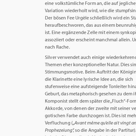
eine volkstümliche Form an, die auf jeglic
Variation wiederholt wird, wie die stumpfsi
Der bösen Fee Urgèle schließlich wird ein S
heraufbeschworen, das aus einem beunruhi
ist. Eine ergänzende Zelle mit einem synkopie
assoziiert oder erscheint manchmal allein. U
nach Rache.
Silver verwendet auch einige wiederkehren
Themen eher konzeptioneller Natur. Dies si
Stimmungsmotive. Beim Auftritt der Königin
die Klarinette eine lyrische Idee an, die sich
stufenweise eine aufsteigende Tonleiter hin
Geburt, das metaphorisch gesehen zu dem ih
Komponist stellt dem später die „Fluch“-Fo
Akkorde, von denen der zweite mit seiner 
gotischen Farbe durchzogen ist. Dies ist meh
Verfluchung (
„Avant même qu’elle ait vingt a
Prophezeiung“,
so die Angabe in der Partitur)