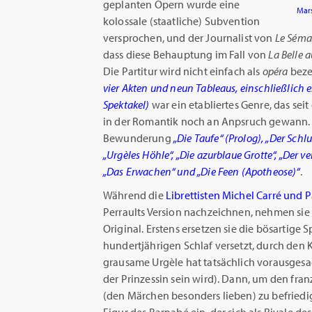
geplanten Opern wurde eine
Mars
kolossale (staatliche) Subvention
versprochen, und der Journalist von
Le Séma
dass diese Behauptung im Fall von
La Belle 
Die Partitur wird nicht einfach als
opéra
beze
vier Akten und neun Tableaus, einschließlich e
Spektakel)
war ein etabliertes Genre, das se
in der Romantik noch an Anpsruch gewann. S
Bewunderung
„Die Taufe“ (Prolog), „Der Schl
„Urgèles Höhle“, „Die azurblaue Grotte“, „Der v
„Das Erwachen“ und „Die Feen (Apotheose)“
.
Während die
Librettisten Michel Carré und P
Perraults Version nachzeichnen, nehmen sie
Original. Erstens ersetzen sie die bösartige 
hundertjährigen Schlaf versetzt, durch den K
grausame Urgèle hat tatsächlich vorausgesag
der Prinzessin sein wird). Dann, um den fr
(den Märchen besonders lieben) zu befriedig