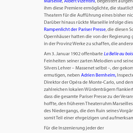
Marseille
,
Albert Vizentini
, begeistert aufge
ihm diese Premiere ermöglichte, die staatl
Theatern für die Aufführung eines bisher ni
Darüber hinaus rückte Marseille infolge diese
Rampenlicht der Pariser Presse
, die diesen 
Opernhäuser hatten die von der Regierung g
in der Provinz Werke zu schaffen, die ander
Am 3. Januar 1902 offenbarte
La Belle au bo
Feinheiten seiner zarten Melodien und seine
Silvers Lehrer – Massenet selbst –, der gek
ermutigen, neben
Adrien Bernheim,
Inspect
Direktor der Opéra de Monte-Carlo, und de
zahlreichen lokalen Würdenträgern flankiert
dass die gesamte Pariser Presse zu der Veran
hoffte, den früheren Theaterruhm Marseilles
des Niedergangs, die den Ruin seines Vorgän
somit Teil einer ehrgeizigen und aufmerksam
Für die Inszenierung jeder der