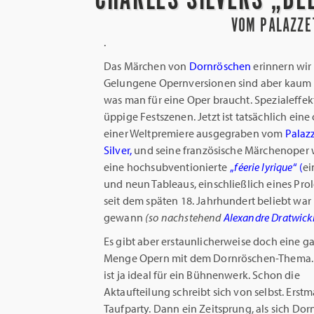
VOM PALAZZE
.
Das Märchen von
Dornröschen
erinnern wir 
Gelungene Opernversionen sind aber kaum be
was man für eine Oper braucht. Spezialeffek
üppige Festszenen. Jetzt ist tatsächlich ei
einer Weltpremiere ausgegraben vom
Palaz
Silver,
und seine französische Märchenoper
eine hochsubventionierte
„
féerie lyrique
“ (
ei
und neun Tableaus, einschließlich eines Pro
seit dem späten 18. Jahrhundert beliebt wa
gewann
(so nachstehend
Alexandre Dratwick
Es gibt aber erstaunlicherweise doch eine g
Menge Opern mit dem Dornröschen-Thema. 
ist ja ideal für ein Bühnenwerk. Schon die
Aktaufteilung schreibt sich von selbst. Erstm
Taufparty. Dann ein Zeitsprung, als sich Dor