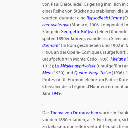
von Paul Déroulède). Es gelang ihm, sich in
einer Reihe von Stücken zu etablieren, die
wurden, darunter eine
Rapsodie sicilienne
(C
carnavalesque
(Monaco, 1906, komponiert in d
Sängerin
Georgette Bréjean
(einer führende
späten 1890er Jahren), wandte sich Silver a
dormant“
(in Rom geschrieben und 1902 in M
(1906 an der Opéra- Comique uraufgeführt)
uraufgeführt in Monte Carlo 1909);
Myriane
1913);
La
Mégère apprivoisée
(uraufgeführt a
Mère
(1930) und
Quatre-Vingt-Treize
(1936). 
Professor für Harmonielehre am Pariser Kon
Chevalier de la Légion d’Honneur ernannt un
Jahr
1949.
.
Das
Thema von Dornröschen
wurde in Frank
vor den 1890er Jahren, als Silver begann, si
zu befassen, nur selten vertont. Lediglich ei