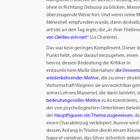
ohne in Richtung Debussy zu blicken, Mass
überzeugende Weise fort. Und wenn seine M
Ménestrel
) empfunden wurde, dann deshalb, 
artiste
) an den Tag legte, die
„in ihrer Fließe
von Delibes erinnert
“
(
La Charente
).
Das war kein geringes Kompliment. Dieser le
Punkt hebt, ohne darauf einzugehen, einen
hervor, dessen Bedeutung die Kritiker in
erstaunlichem Maße übersahen:
die Verwe
wiederkehrender Motive
, die zu einer struk
Vorherrschaft Wagners sie unverzichtbar ge
seines Lehrers Massenet, die darin besteht, s
bedeutungsvoller Motive
zu konzentrieren, 
der von psychologischen Untertönen belastet
der
Hauptfiguren ein Thema zugewiesen
, d
einen Charakterzug verkörpert. Aurore wird 
dessen Anfang in Triolen direkt einem Klavie
fugue et variation
, das Silver sicherlich gek