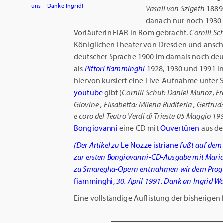
uns – Danke Ingrid!
Vasall von Szigeth
1889 
danach nur noch 1930 i
Voriäuferin EIAR in Rom gebracht.
Cornill Sc
Königlichen Theater von Dresden und anschl
deutscher Sprache 1900 im damals noch deuts
als
Pittori fiamminghi
1928, 1930 und 1991 in
hiervon kursiert eine Live-Aufnahme unter
youtube
gibt (
Cornill
Schut: Daniel Munoz, Fra
Giovine , Elisabetta: Milena Rudiferia , Gertrud:
e coro del Teatro Verdi di Trieste 05 Maggio 19
Bongiovanni
eine CD mit
Ouvertüren
aus de
(Der Artikel zu
Le Nozze istriane
fußt auf dem 
zur ersten Bongiovanni-CD-Ausgabe mit Maria 
zu Smareglia-Opern entnahmen wir dem Progr
fiamminghi,
30. April 1991. Dank an Ingrid Wa
Eine vollständige Auflistung der bisherigen B