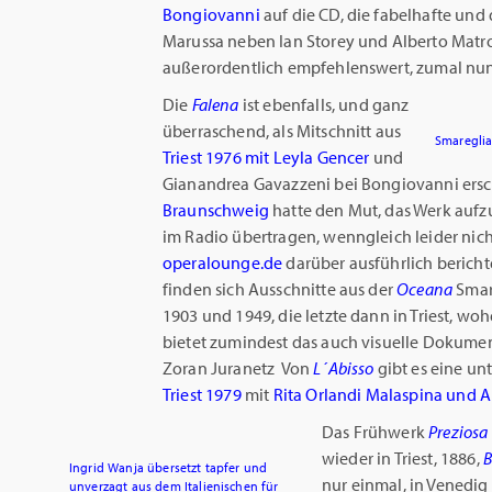
Bongiovanni
auf die CD, die fabelhafte un
Marussa neben Ian Storey und Alberto Matro
außerordentlich empfehlenswert, zumal nun 
Die
Falena
ist ebenfalls, und ganz
überraschend, als Mitschnitt aus
Smareglia:
Triest 1976 mit Leyla Gencer
und
Gianandrea Gavazzeni bei Bongiovanni ers
Braunschweig
hatte den Mut, das Werk auf
im Radio übertragen, wenngleich leider nich
operalounge.de
darüber ausführlich berich
finden sich Ausschnitte aus der
Oceana
Smar
1903 und 1949, die letzte dann in Triest, w
bietet zumindest das auch visuelle Dokume
Zoran Juranetz Von
L´Abisso
gibt es eine u
Triest 1979
mit
Rita Orlandi Malaspina und
Das Frühwerk
Preziosa
wieder in Triest, 1886,
B
Ingrid Wanja übersetzt tapfer und
nur einmal, in Venedig
unverzagt aus dem Italienischen für