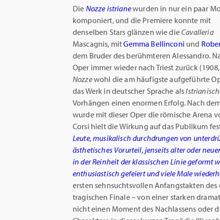
Die
Nozze istriane
wurden in nur ein paar M
komponiert, und die Premiere konnte mit
denselben Stars glänzen wie die
Cavalleria
Mascagnis, mit
Gemma Bellinconi
und
Rober
dem Bruder des berühmteren Alessandro. Na
Oper immer wieder nach Triest zurück (1908,
Nozze
wohl die am häufigste aufgeführte Op
das Werk in deutscher Sprache als
lstrianisc
Vorhängen einen enormen Erfolg. Nach dem 
wurde mit dieser Oper die römische Arena vo
Corsi hielt die Wirkung auf das Publikum fes
Leute, musikalisch durchdrungen von unterdrü
ästhetisches Vorurteil, jenseits alter oder neu
in der Reinheit der klassischen
Linie geformt w
enthusiastisch gefeiert und viele Male wiederho
ersten sehnsuchtsvollen Anfangstakten des e
tragischen Finale – von einer starken dram
nicht einen Moment des Nachlassens oder d