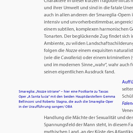
Charaktere in dieser kurzen Tragödie lllicas
und ihrer Umwelt und sind in die fatale Unen
auch in allen anderen der Smareglia-Opern i
intensiv und unvorherbestimmbar, angereich
einem subtilen, komplexen harmonischen G
Tonarten. Der beglückende Zug findet sich 
Ambiente, zu wilden Landschaftsschilderunge
folgen die
Nozze
einem exquisiten naturalist
(wie die
Cavalleria
) oder einem kriminellen 
und im modernen Sinne „wahr“, wahr auch fü
seinen eigentlichen Ausdruck fand.
Auff
selte
Smareglia: „Nozze istriane“ – hier eine Postkarte zu Tascas
Schül
Oper „A Santa lucia“ mit den beiden Hauptdarstellern Gemma
Bellinconi und Roberto Stagna, die auch die Smareglia-Oper
Falen
in der Uraufführung sangen/ OBA
Vened
Handlung die Mächte der Sexualität und der
Spannungsfeld der Mann steht, in diesem Fa
mythischen Land „an der Küste des Atlantik