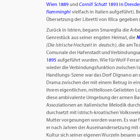
Wien 1889
und
Cornill Schutt
1893 in Dresde
fiamminghi
vielfach in Italien aufgeführt).
Übersetzung der Libretti von lllica gegeben 
Zurück in lstrien, begann Smareglia die Arb
Genrestück aus seiner engsten Heimat, die
N
(Die Istrische Hochzeit in deutsch)
, die am Te
Comunale der Hafenstadt und Verbindungs
1895
aufgeführt wurden. Wie für Wolf-Ferra
wieder die Verbindungsfunktion zwischen lst
Handlungs-Szene war das Dorf Dignano an der
Drama zwischen der mit einem Betrug in ei
ihrem eigentlichen, mittellosen Geliebten Lo
diese ambivalente Umgebung der armen Bau
Assoziationen an italienische Melodik durc
durchsetzt mit istrisch-kroatischen Volkswei
Mutter vorgesungen worden waren. Es war f
er nach Jahren der Auseinandersetzung mit d
Kultur sich seiner eigenen Wurzeln besann 