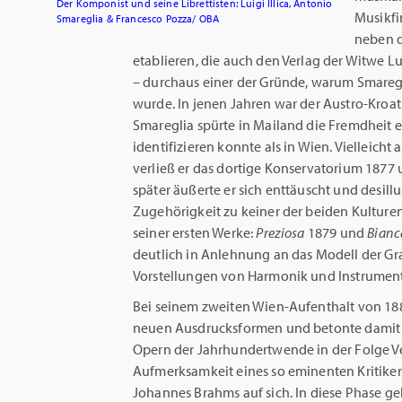
Der Komponist und seine Librettisten: Luigi Illica, Antonio
Musikfi
Smareglia & Francesco Pozza/ OBA
neben d
etablieren, die auch den Verlag der Witwe L
– durchaus einer der Gründe, warum Smaregl
wurde. In jenen Jahren war der Austro-Kroati
Smareglia spürte in Mailand die Fremdheit ei
identifizieren konnte als in Wien. Vielleich
verließ er das dortige Konservatorium 1877 
später äußerte er sich enttäuscht und desil
Zugehörigkeit zu keiner der beiden Kultur
seiner ersten Werke:
Preziosa
1879 und
Bianc
deutlich in Anlehnung an das Modell der Gra
Vorstellungen von Harmonik und Instrument
Bei seinem zweiten Wien-Aufenthalt von 188
neuen Ausdrucksformen und betonte damit 
Opern der Jahrhundertwende in der Folge Ve
Aufmerksamkeit eines so eminenten Kritike
Johannes Brahms auf sich. In diese Phase g