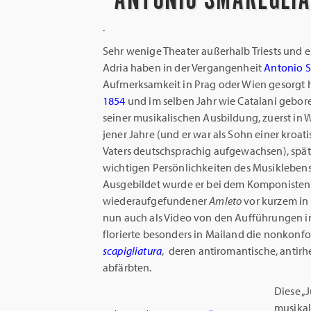
.
Sehr wenige Theater außerhalb Triests und ei
Adria haben in der Vergangenheit
Antonio S
Aufmerksamkeit in Prag oder Wien gesorgt h
1854
und im selben Jahr wie Catalani gebor
seiner musikalischen Ausbildung, zuerst in 
jener Jahre (und er war als Sohn einer kroat
Vaters deutschsprachig aufgewachsen), spät
wichtigen Persönlichkeiten des Musiklebens 
Ausgebildet wurde er bei dem Komponisten 
wiederaufgefundener
Amleto
vor kurzem in 
nun auch als Video von den Aufführungen in
florierte besonders in Mailand die nonkon
scapigliatura
, deren antiromantische, antirh
abfärbten.
Diese „
musikal