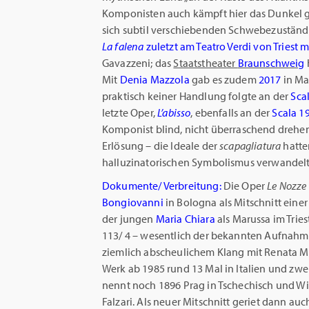
Komponisten auch kämpft hier das Dunkel geg
sich subtil verschiebenden Schwebezustände
La falena
zuletzt am Teatro Verdi von Triest 
Gavazzeni; das
Staatstheater
Braunschweig
Mit
Denia Mazzola
gab es zudem
2017
in Ma
praktisch keiner Handlung folgte an der
Sca
letzte Oper,
L’abisso
, ebenfalls an der
Scala 1
Komponist blind, nicht überraschend drehen
Erlösung – die Ideale der
scapagliatura
hatte
halluzinatorischen Symbolismus verwandelt
Dokumente/ Verbreitung:
Die Oper
Le Nozze 
Bongiovanni
in Bologna als Mitschnitt eine
der jungen
Maria Chiara
als Marussa im Trie
113/ 4 – wesentlich der bekannten Aufnah
ziemlich abscheulichem Klang mit Renata Ma
Werk ab 1985 rund 13 Mal in Italien und zwe
nennt noch 1896 Prag in Tschechisch und W
Falzari. Als neuer Mitschnitt geriet dann auc