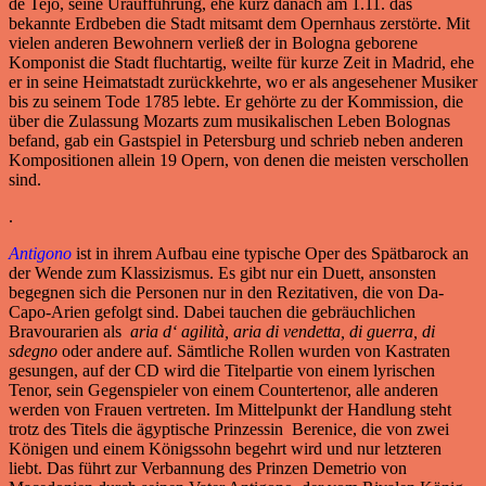
de Tejo, seine Uraufführung, ehe kurz danach am 1.11. das
bekannte Erdbeben die Stadt mitsamt dem Opernhaus zerstörte. Mit
vielen anderen Bewohnern verließ der in Bologna geborene
Komponist die Stadt fluchtartig, weilte für kurze Zeit in Madrid, ehe
er in seine Heimatstadt zurückkehrte, wo er als angesehener Musiker
bis zu seinem Tode 1785 lebte. Er gehörte zu der Kommission, die
über die Zulassung Mozarts zum musikalischen Leben Bolognas
befand, gab ein Gastspiel in Petersburg und schrieb neben anderen
Kompositionen allein 19 Opern, von denen die meisten verschollen
sind.
.
Antigono
ist in ihrem Aufbau eine typische Oper des Spätbarock an
der Wende zum Klassizismus. Es gibt nur ein Duett, ansonsten
begegnen sich die Personen nur in den Rezitativen, die von Da-
Capo-Arien gefolgt sind. Dabei tauchen die gebräuchlichen
Bravourarien als
aria d‘ agilità, aria di vendetta, di guerra, di
sdegno
oder andere auf. Sämtliche Rollen wurden von Kastraten
gesungen, auf der CD wird die Titelpartie von einem lyrischen
Tenor, sein Gegenspieler von einem Countertenor, alle anderen
werden von Frauen vertreten. Im Mittelpunkt der Handlung steht
trotz des Titels die ägyptische Prinzessin Berenice, die von zwei
Königen und einem Königssohn begehrt wird und nur letzteren
liebt. Das führt zur Verbannung des Prinzen Demetrio von