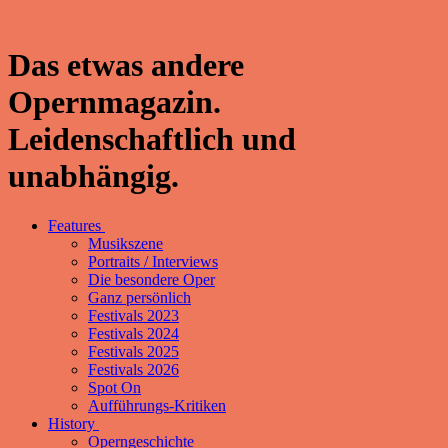
Das etwas andere
Opernmagazin.
Leidenschaftlich und
unabhängig.
Features
Musikszene
Portraits / Interviews
Die besondere Oper
Ganz persönlich
Festivals 2023
Festivals 2024
Festivals 2025
Festivals 2026
Spot On
Aufführungs-Kritiken
History
Operngeschichte