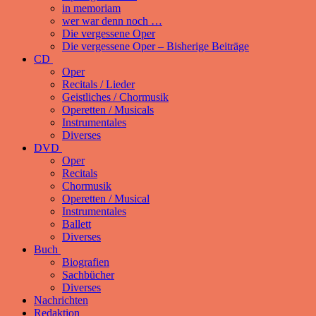
in memoriam
wer war denn noch …
Die vergessene Oper
Die vergessene Oper – Bisherige Beiträge
CD
Oper
Recitals / Lieder
Geistliches / Chormusik
Operetten / Musicals
Instrumentales
Diverses
DVD
Oper
Recitals
Chormusik
Operetten / Musical
Instrumentales
Ballett
Diverses
Buch
Biografien
Sachbücher
Diverses
Nachrichten
Redaktion