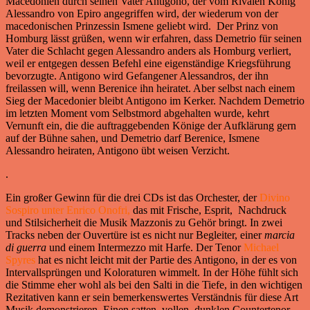
Macedonien durch seinen Vater Antigono, der vom Rivalen König
Alessandro von Epiro angegriffen wird, der wiederum von der
macedonischen Prinzessin Ismene geliebt wird. Der Prinz von
Homburg lässt grüßen, wenn wir erfahren, dass Demetrio für seinen
Vater die Schlacht gegen Alessandro anders als Homburg verliert,
weil er entgegen dessen Befehl eine eigenständige Kriegsführung
bevorzugte. Antigono wird Gefangener Alessandros, der ihn
freilassen will, wenn Berenice ihn heiratet. Aber selbst nach einem
Sieg der Macedonier bleibt Antigono im Kerker. Nachdem Demetrio
im letzten Moment vom Selbstmord abgehalten wurde, kehrt
Vernunft ein, die die auftraggebenden Könige der Aufklärung gern
auf der Bühne sahen, und Demetrio darf Berenice, Ismene
Alessandro heiraten, Antigono übt weisen Verzicht.
.
Ein großer Gewinn für die drei CDs ist das Orchester, der
Divino
Sospiro unter Enrico Onofri,
das mit Frische, Esprit, Nachdruck
und Stilsicherheit die Musik Mazzonis zu Gehör bringt. In zwei
Tracks neben der Ouvertüre ist es nicht nur Begleiter, einer
marcia
di guerra
und einem Intermezzo mit Harfe. Der Tenor
Michael
Spyres
hat es nicht leicht mit der Partie des Antigono, in der es von
Intervallsprüngen und Koloraturen wimmelt. In der Höhe fühlt sich
die Stimme eher wohl als bei den Salti in die Tiefe, in den wichtigen
Rezitativen kann er sein bemerkenswertes Verständnis für diese Art
Musik demonstrieren. Einen satten, vollen, dunklen Countertenor