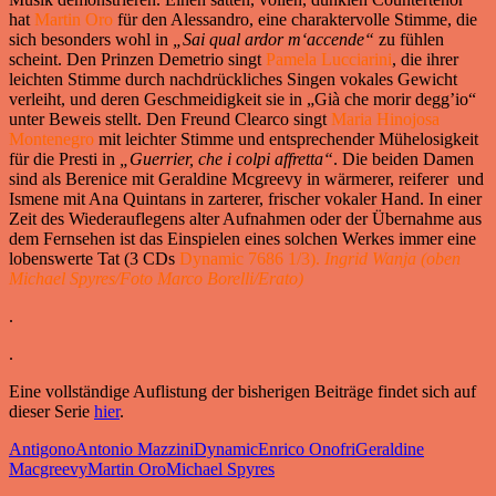
hat
Martin Oro
für den Alessandro, eine charaktervolle Stimme, die
sich besonders wohl in
„Sai qual ardor m‘accende“
zu fühlen
scheint. Den Prinzen Demetrio singt
Pamela Lucciarini
, die ihrer
leichten Stimme durch nachdrückliches Singen vokales Gewicht
verleiht, und deren Geschmeidigkeit sie in „Già che morir degg’io“
unter Beweis stellt. Den Freund Clearco singt
Maria Hinojosa
Montenegro
mit leichter Stimme und entsprechender Mühelosigkeit
für die Presti in
„Guerrier, che i colpi affretta“
. Die beiden Damen
sind als Berenice mit Geraldine Mcgreevy in wärmerer, reiferer und
Ismene mit Ana Quintans in zarterer, frischer vokaler Hand. In einer
Zeit des Wiederauflegens alter Aufnahmen oder der Übernahme aus
dem Fernsehen ist das Einspielen eines solchen Werkes immer eine
lobenswerte Tat (3 CDs
Dynamic 7686 1/3).
Ingrid Wanja (oben
Michael Spyres/Foto Marco Borelli/Erato)
.
.
Eine vollständige Auflistung der bisherigen Beiträge findet sich auf
dieser Serie
hier
.
Antigono
Antonio Mazzini
Dynamic
Enrico Onofri
Geraldine
Macgreevy
Martin Oro
Michael Spyres