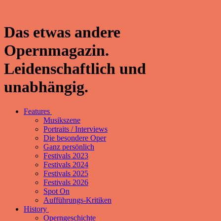
Das etwas andere
Opernmagazin.
Leidenschaftlich und
unabhängig.
Features
Musikszene
Portraits / Interviews
Die besondere Oper
Ganz persönlich
Festivals 2023
Festivals 2024
Festivals 2025
Festivals 2026
Spot On
Aufführungs-Kritiken
History
Operngeschichte