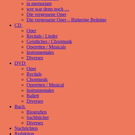
in memoriam
wer war denn noch …
Die vergessene Oper
Die vergessene Oper – Bisherige Beiträge
CD
Oper
Recitals / Lieder
Geistliches / Chormusik
Operetten / Musicals
Instrumentales
Diverses
DVD
Oper
Recitals
Chormusik
Operetten / Musical
Instrumentales
Ballett
Diverses
Buch
Biografien
Sachbücher
Diverses
Nachrichten
Redaktion