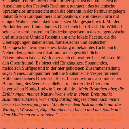
zu spielen. Hiermit wird nicht nur der spezifischen künstlerischen
Ausrichtung des Festivals Rechnung getragen; das italienische
Sprachmelos unterstreicht auch die ohnehin in der Partitur angelegte
Italianità von Lindpaintners Komposition, die in dieser Form mit
einiger Wahrscheinlichkeit zum ersten Mal gespielt wird. Mit der
Produktion von Lindpaintners Oper bereichert Rossini in Wildbad
seine sehr verdienstvollen Entdeckungsreisen in das zeitgenössische
und stilistische Umfeld Rossinis um eine lokale Facette, die die
Überlappungen italienischer, französischer und deutscher
Musikgeschichte in ein neues, bislang unbekanntes Licht taucht.
Neben den gebotenen lokal- und musikgeschichtlichen
Erkenntnissen ist das Werk aber auch ein wahrer Leckerbissen für
den Opernfreund. Es bietet viel Eingängiges, Spannendes,
melodisch Süffiges und in der hier gebotenen Zusammenstellung
sogar Neues. Lindpaintner hält die Sizilianische Vesper für einen
Höhepunkt seines Opernschaffens. Lassen wir uns also mit seiner
Beurteilung des Werkes schließen, mit der er die Oper dem
bayerischen König Ludwig I. empfiehlt:
„Mein Bestreben aber, die
Erfahrungen meines Kunstwirkens wie in einem Brennpunkt
zusammenzufassen, war einzig darauf hingezeichnet nach meiner
besten Ueberzeugung dem Vocale wie dem Instrumentale nur das
Würdige, Wirksame, Eigenthümliche zu bieten und das Solide mit
dem Modernen zu verbinden.“
(Foto oben: Michele Rapisardi: „I
vespri siciliani“/ Wiki)
© Volker Tosta, Stuttgart im Oktober 2014