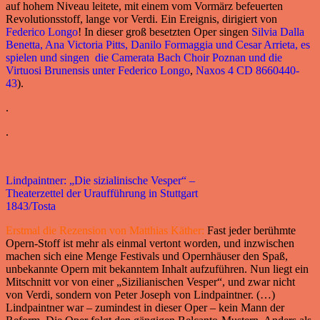
auf hohem Niveau leitete, mit einem vom Vormärz befeuerten
Revolutionsstoff, lange vor Verdi. Ein Ereignis, dirigiert von
Federico Longo
! In dieser groß besetzten Oper singen
Silvia Dalla
Benetta, Ana Victoria Pitts, Danilo Formaggia und Cesar Arrieta, es
spielen und singen die Camerata Bach Choir Poznan und die
Virtuosi Brunensis unter Federico Longo
,
Naxos 4 CD 8660440-
43
).
.
.
Lindpaintner: „Die sizialinische Vesper“ –
Theaterzettel der Uraufführung in Stuttgart
1843/Tosta
Erstmal die Rezension von Matthias Käther:
Fast jeder berühmte
Opern-Stoff ist mehr als einmal vertont worden, und inzwischen
machen sich eine Menge Festivals und Opernhäuser den Spaß,
unbekannte Opern mit bekanntem Inhalt aufzuführen. Nun liegt ein
Mitschnitt vor von einer „Sizilianischen Vesper“, und zwar nicht
von Verdi, sondern von Peter Joseph von Lindpaintner. (…)
Lindpaintner war – zumindest in dieser Oper – kein Mann der