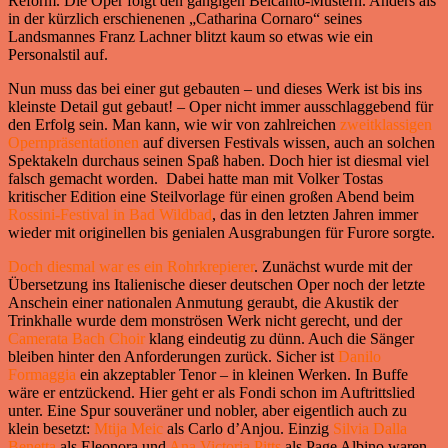
Reform. Die Oper folgt den gängigen Belcanto-Mustern. Anders als
in der kürzlich erschienenen „Catharina Cornaro“ seines
Landsmannes Franz Lachner blitzt kaum so etwas wie ein
Personalstil auf.
Nun muss das bei einer gut gebauten – und dieses Werk ist bis ins
kleinste Detail gut gebaut! – Oper nicht immer ausschlaggebend für
den Erfolg sein. Man kann, wie wir von zahlreichen
zweitklassigen
Opernpräsentationen
auf diversen Festivals wissen, auch an solchen
Spektakeln durchaus seinen Spaß haben. Doch hier ist diesmal viel
falsch gemacht worden. Dabei hatte man mit Volker Tostas
kritischer Edition eine Steilvorlage für einen großen Abend beim
Rossini-Festival in Bad Wildbad
, das in den letzten Jahren immer
wieder mit originellen bis genialen Ausgrabungen für Furore sorgte.
Doch diesmal war es ein Rohrkrepierer
. Zunächst wurde mit der
Übersetzung ins Italienische dieser deutschen Oper noch der letzte
Anschein einer nationalen Anmutung geraubt, die Akustik der
Trinkhalle wurde dem monströsen Werk nicht gerecht, und der
Camerata Bach Choir
klang eindeutig zu dünn. Auch die Sänger
bleiben hinter den Anforderungen zurück. Sicher ist
Danilo
Formaggia
ein akzeptabler Tenor – in kleinen Werken. In Buffe
wäre er entzückend. Hier geht er als Fondi schon im Auftrittslied
unter. Eine Spur souveräner und nobler, aber eigentlich auch zu
klein besetzt:
Mtija Meic
als Carlo d’Anjou. Einzig
Silvia Dalla
Benetta
als Eleonora und
Ana Victoria Pitts
als Page Albino waren