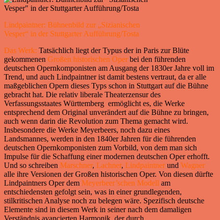
Lindpaintner: Bühnenbild zur „Sizianischen
Vesper“ in der Stuttgarter Aufführung/Tosta
Das Werk:
Tatsächlich liegt der Typus der in Paris zur Blüte
gekommenen
Großen historischen Oper
bei den führenden
deutschen Opernkomponisten am Ausgang der 1830er Jahre voll im
Trend, und auch Lindpaintner ist damit bestens vertraut, da er alle
maßgeblichen Opern dieses Typs schon in Stuttgart auf die Bühne
gebracht hat. Die relativ liberale Theaterzensur des
Verfassungsstaates Württemberg ermöglicht es, die Werke
entsprechend dem Original unverändert auf die Bühne zu bringen,
auch wenn darin die Revolution zum Thema gemacht wird.
Insbesondere die Werke Meyerbeers, noch dazu eines
Landsmannes, werden in den 1840er Jahren für die führenden
deutschen Opernkomponisten zum Vorbild, von dem man sich
Impulse für die Schaffung einer modernen deutschen Oper erhofft.
Und so schreiben
Marschner
,
Lachner
,
Lindpaintner
und
Wagner
alle ihre Versionen der Großen historischen Oper. Von diesen dürfte
Lindpaintners Oper dem
Meyerbeer’schen Modell
am
entschiedensten gefolgt sein, was in einer grundlegenden,
stilkritischen Analyse noch zu belegen wäre. Spezifisch deutsche
Elemente sind in diesem Werk in seiner nach dem damaligen
Verständnis avancierten Harmonik, der durch