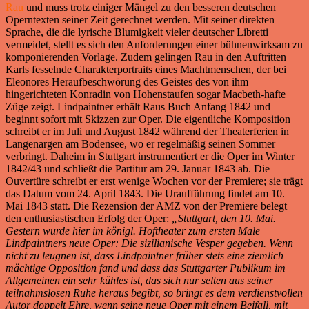
Rau
und muss trotz einiger Mängel zu den besseren deutschen
Operntexten seiner Zeit gerechnet werden. Mit seiner direkten
Sprache, die die lyrische Blumigkeit vieler deutscher Libretti
vermeidet, stellt es sich den Anforderungen einer bühnenwirksam zu
komponierenden Vorlage. Zudem gelingen Rau in den Auftritten
Karls fesselnde Charakterportraits eines Machtmenschen, der bei
Eleonores Heraufbeschwörung des Geistes des von ihm
hingerichteten Konradin von Hohenstaufen sogar Macbeth-hafte
Züge zeigt. Lindpaintner erhält Raus Buch Anfang 1842 und
beginnt sofort mit Skizzen zur Oper. Die eigentliche Komposition
schreibt er im Juli und August 1842 während der Theaterferien in
Langenargen am Bodensee, wo er regelmäßig seinen Sommer
verbringt. Daheim in Stuttgart instrumentiert er die Oper im Winter
1842/43 und schließt die Partitur am 29. Januar 1843 ab. Die
Ouvertüre schreibt er erst wenige Wochen vor der Premiere; sie trägt
das Datum vom 24. April 1843. Die Uraufführung findet am 10.
Mai 1843 statt. Die Rezension der AMZ von der Premiere belegt
den enthusiastischen Erfolg der Oper:
„Stuttgart, den 10. Mai.
Gestern wurde hier im königl. Hoftheater zum ersten Male
Lindpaintners neue Oper: Die sizilianische Vesper gegeben. Wenn
nicht zu leugnen ist, dass Lindpaintner früher stets eine ziemlich
mächtige Opposition fand und dass das Stuttgarter Publikum im
Allgemeinen ein sehr kühles ist, das sich nur selten aus seiner
teilnahmslosen Ruhe heraus begibt, so bringt es dem verdienstvollen
Autor doppelt Ehre, wenn seine neue Oper mit einem Beifall, mit