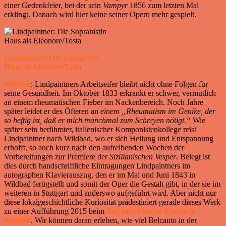
einer Gedenkfeier, bei der sein
Vampyr
1856 zum letzten Mal
erklingt. Danach wird hier keine seiner Opern mehr gespielt.
Lindpaintner: Die Sopranistin
Haus als Eleonore/Tosta
Wildbad
: Lindpaintners Arbeitseifer bleibt nicht ohne Folgen für
seine Gesundheit. Im Oktober 1833 erkrankt er schwer, vermutlich
an einem rheumatischen Fieber im Nackenbereich. Noch Jahre
später leidet er des Öfteren an
einem „Rheumatism im Genike, der
so heftig ist, daß er mich manchmal zum Schreyen nötigt.“
Wie
später sein berühmter, italienischer Komponistenkollege reist
Lindpaintner nach Wildbad, wo er sich Heilung und Entspannung
erhofft, so auch kurz nach den aufreibenden Wochen der
Vorbereitungen zur Premiere der
Sizilianischen
Vesper
. Belegt ist
dies durch handschriftliche Eintragungen Lindpaintners im
autographen Klavierauszug, den er im Mai und Juni 1843 in
Wildbad fertigstellt und somit der Oper die Gestalt gibt, in der sie im
weiteren in Stuttgart und anderswo aufgeführt wird. Aber nicht nur
diese lokalgeschichtliche Kuriosität prädestiniert gerade dieses Werk
zu einer Aufführung 2015 beim
Belcanto-Festival Rossini in
Wildbad
. Wir können daran erleben, wie viel Belcanto in der