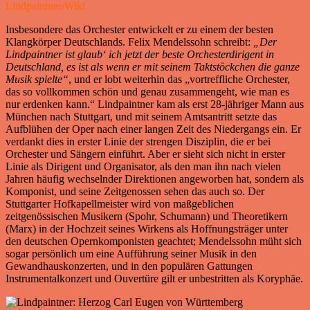
Lindpaintner/Wiki
Insbesondere das Orchester entwickelt er zu einem der besten
Klangkörper Deutschlands. Felix Mendelssohn schreibt:
„Der
Lindpaintner ist glaub‘ ich jetzt der beste Orchesterdirigent in
Deutschland, es ist als wenn er mit seinem Taktstöckchen die ganze
Musik spielte“
, und er lobt weiterhin das „vortreffliche Orchester,
das so vollkommen schön und genau zusammengeht, wie man es
nur erdenken kann.“ Lindpaintner kam als erst 28-jähriger Mann aus
München nach Stuttgart, und mit seinem Amtsantritt setzte das
Aufblühen der Oper nach einer langen Zeit des Niedergangs ein. Er
verdankt dies in erster Linie der strengen Disziplin, die er bei
Orchester und Sängern einführt. Aber er sieht sich nicht in erster
Linie als Dirigent und Organisator, als den man ihn nach vielen
Jahren häufig wechselnder Direktionen angeworben hat, sondern als
Komponist, und seine Zeitgenossen sehen das auch so. Der
Stuttgarter Hofkapellmeister wird von maßgeblichen
zeitgenössischen Musikern (Spohr, Schumann) und Theoretikern
(Marx) in der Hochzeit seines Wirkens als Hoffnungsträger unter
den deutschen Opernkomponisten geachtet; Mendelssohn müht sich
sogar persönlich um eine Aufführung seiner Musik in den
Gewandhauskonzerten, und in den populären Gattungen
Instrumentalkonzert und Ouvertüre gilt er unbestritten als Koryphäe.