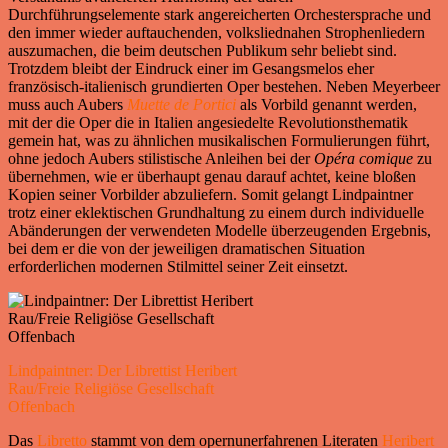
Durchführungselemente stark angereicherten Orchestersprache und
den immer wieder auftauchenden, volksliednahen Strophenliedern
auszumachen, die beim deutschen Publikum sehr beliebt sind.
Trotzdem bleibt der Eindruck einer im Gesangsmelos eher
französisch-italienisch grundierten Oper bestehen. Neben Meyerbeer
muss auch Aubers
Muette de Portici
als Vorbild genannt werden,
mit der die Oper die in Italien angesiedelte Revolutionsthematik
gemein hat, was zu ähnlichen musikalischen Formulierungen führt,
ohne jedoch Aubers stilistische Anleihen bei der
Opéra comique
zu
übernehmen, wie er überhaupt genau darauf achtet, keine bloßen
Kopien seiner Vorbilder abzuliefern. Somit gelangt Lindpaintner
trotz einer eklektischen Grundhaltung zu einem durch individuelle
Abänderungen der verwendeten Modelle überzeugenden Ergebnis,
bei dem er die von der jeweiligen dramatischen Situation
erforderlichen modernen Stilmittel seiner Zeit einsetzt.
Lindpaintner: Der Librettist Heribert
Rau/Freie Religiöse Gesellschaft
Offenbach
Das
Libretto
stammt von dem opernunerfahrenen Literaten
Heribert