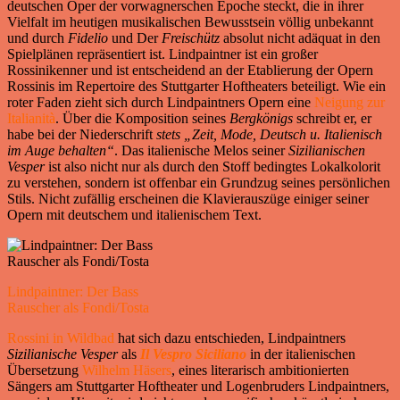
deutschen Oper der vorwagnerschen Epoche steckt, die in ihrer
Vielfalt im heutigen musikalischen Bewusstsein völlig unbekannt
und durch
Fidelio
und Der
Freischütz
absolut nicht adäquat in den
Spielplänen repräsentiert ist. Lindpaintner ist ein großer
Rossinikenner und ist entscheidend an der Etablierung der Opern
Rossinis im Repertoire des Stuttgarter Hoftheaters beteiligt. Wie ein
roter Faden zieht sich durch Lindpaintners Opern eine
Neigung zur
Italianità
. Über die Komposition seines
Bergkönigs
schreibt er, er
habe bei der Niederschrift
stets „Zeit, Mode, Deutsch u. Italienisch
im Auge behalten“
. Das italienische Melos seiner
Sizilianischen
Vesper
ist also nicht nur als durch den Stoff bedingtes Lokalkolorit
zu verstehen, sondern ist offenbar ein Grundzug seines persönlichen
Stils. Nicht zufällig erscheinen die Klavierauszüge einiger seiner
Opern mit deutschem und italienischem Text.
Lindpaintner: Der Bass
Rauscher als Fondi/Tosta
Rossini in Wildbad
hat sich dazu entschieden, Lindpaintners
Sizilianische Vesper
als
Il Vespro Siciliano
in der italienischen
Übersetzung
Wilhelm Häsers
, eines literarisch ambitionierten
Sängers am Stuttgarter Hoftheater und Logenbruders Lindpaintners,