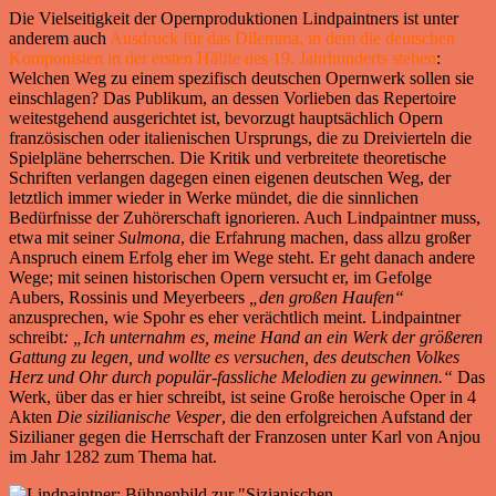
Die Vielseitigkeit der Opernproduktionen Lindpaintners ist unter
anderem auch
Ausdruck für das Dilemma, in dem die deutschen
Komponisten in der ersten Hälfte des 19. Jahrhunderts stehen
:
Welchen Weg zu einem spezifisch deutschen Opernwerk sollen sie
einschlagen? Das Publikum, an dessen Vorlieben das Repertoire
weitestgehend ausgerichtet ist, bevorzugt hauptsächlich Opern
französischen oder italienischen Ursprungs, die zu Dreivierteln die
Spielpläne beherrschen. Die Kritik und verbreitete theoretische
Schriften verlangen dagegen einen eigenen deutschen Weg, der
letztlich immer wieder in Werke mündet, die die sinnlichen
Bedürfnisse der Zuhörerschaft ignorieren. Auch Lindpaintner muss,
etwa mit seiner
Sulmona
, die Erfahrung machen, dass allzu großer
Anspruch einem Erfolg eher im Wege steht. Er geht danach andere
Wege; mit seinen historischen Opern versucht er, im Gefolge
Aubers, Rossinis und Meyerbeers
„den großen Haufen“
anzusprechen, wie Spohr es eher verächtlich meint. Lindpaintner
schreibt
: „Ich unternahm es, meine Hand an ein Werk der größeren
Gattung zu legen, und wollte es versuchen, des deutschen Volkes
Herz und Ohr durch populär-fassliche Melodien zu gewinnen.“
Das
Werk, über das er hier schreibt, ist seine Große heroische Oper in 4
Akten
Die
sizilianische
Vesper
, die den erfolgreichen Aufstand der
Sizilianer gegen die Herrschaft der Franzosen unter Karl von Anjou
im Jahr 1282 zum Thema hat.