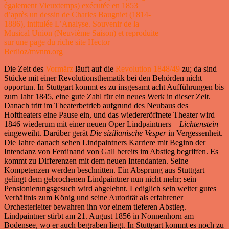
également Vieuxtemps) exécutée en 1853
d’après un dessin de Charles Baugniet (1814-
1886), intitulée L’Analyse. Souvenir de la
Musical Union (Neuvième Saison) et reproduite
sur une page du riche site Hector
Berlioz/mvnm.org
Die Zeit des
Vormärz
läuft auf die
Revolution 1848/49
zu; da sind
Stücke mit einer Revolutionsthematik bei den Behörden nicht
opportun. In Stuttgart kommt es zu insgesamt acht Aufführungen bis
zum Jahr 1845, eine gute Zahl für ein neues Werk in dieser Zeit.
Danach tritt im Theaterbetrieb aufgrund des Neubaus des
Hoftheaters eine Pause ein, und das wiedereröffnete Theater wird
1846 wiederum mit einer neuen Oper Lindpaintners –
Lichtenstein
–
eingeweiht. Darüber gerät
Die
sizilianische
Vesper
in Vergessenheit.
Die Jahre danach sehen Lindpaintners Karriere mit Beginn der
Intendanz von Ferdinand von Gall bereits im Abstieg begriffen. Es
kommt zu Differenzen mit dem neuen Intendanten. Seine
Kompetenzen werden beschnitten. Ein Absprung aus Stuttgart
gelingt dem gebrochenen Lindpaintner nun nicht mehr; sein
Pensionierungsgesuch wird abgelehnt. Lediglich sein weiter gutes
Verhältnis zum König und seine Autorität als erfahrener
Orchesterleiter bewahren ihn vor einem tieferen Abstieg.
Lindpaintner stirbt am 21. August 1856 in Nonnenhorn am
Bodensee, wo er auch begraben liegt. In Stuttgart kommt es noch zu