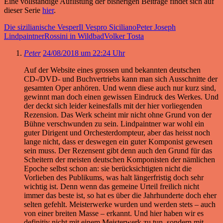
Eine vollständige Auflistung der bisherigen Beiträge findet sich auf
dieser Serie
hier
.
Die sizilianische Vesper
Il Vespro Siciliano
Peter Joseph
Lindpaintner
Rossini in Wildbad
Volker Tosta
Peter
24/08/2018 um 22:24 Uhr
Auf der Website eines grossen und bekannten deutschen
CD-/DVD- und Buchvertriebs kann man sich Ausschnitte der
gesamten Oper anhören. Und wenn diese auch nur kurz sind,
gewinnt man doch einen gewissen Eindruck des Werkes. Und
der deckt sich leider keinesfalls mit der hier vorliegenden
Rezension. Das Werk scheint mir nicht ohne Grund von der
Bühne verschwunden zu sein. Lindpaintner war wohl ein
guter Dirigent und Orchesterdompteur, aber das heisst noch
lange nicht, dass er deswegen ein guter Komponist gewesen
sein muss. Der Rezensent gibt denn auch den Grund für das
Scheitern der meisten deutschen Komponisten der nämlichen
Epoche selbst schon an: sie berücksichtigten nicht die
Vorlieben des Publikums, was halt längerfristig doch sehr
wichtig ist. Denn wenn das gemeine Urteil freilich nicht
immer das beste ist, so hat es über die Jahrhunderte doch eher
selten gefehlt. Meisterwerke wurden und werden stets – auch
von einer breiten Masse – erkannt. Und hier haben wir es
definitiv nicht mit einem Meisterwerk zu tun, sondern mit