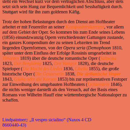
steht ein Wechsel kurz vor dem vertraglichen Abschluss, aber stets
setzt sich sein Hang zur Bequemlichkeit und Sesshaftigkeit durch.
Stuttgart wird für ihn zum goldenen Käfig.
Trotz der hohen Belastungen durch den Dienst am Hoftheater
arbeitet er mit Feuereifer an seiner
Komponistenkarriere
, vor allem
auf dem Gebiet der Oper. So kommen bis zum Ende seines Lebens
(1856) einundzwanzig Opern verschiedenster Gattungen zustande,
ein ganzes Kompendium der zu seinen Lebzeiten im Trend
liegenden Opernformen, von der
Opera seria
(
Demophoon
1810,
später unter dem Einfluss der Erfolge Rossinis umgearbeitet in
Timantes
1819) über die deutsche romantische Oper (
Sulmona
1823,
Der Bergkönig
1825,
Der Vampyr
1828), die deutsche
Spieloper (
Die Macht des Liedes
1836,
Libella
1855), die große
historische Oper (
Die Genueserin
1838,
Die sizilianische Vesper
1843,
Giulia oder die Korsen
1853) bis zur repräsentativen Festoper
zur Einweihung des umgebauten Hoftheaters (
Lichtenstein
1846),
die nichts weniger darstellt als den Versuch, auf der Basis eines
Romans von Wilhelm Hauff eine württembergische Nationaloper zu
schaffen.
Lindpaintner;: „Il vespro sicialino“ (Naxos 4 CD
8660440-43)