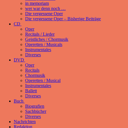
in memoriam
wer war denn noch …
Die vergessene Oper
Die vergessene Oper – Bisherige Beiträge
CD
Oper
Recitals / Lieder
Geistliches / Chormusik
Operetten / Musicals
Instrumentales
Diverses
DVD
Oper
Recitals
Chormusik
Operetten / Musical
Instrumentales
Ballett
Diverses
Buch
Biografien
Sachbücher
Diverses
Nachrichten
Redaktion