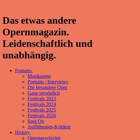
Das etwas andere
Opernmagazin.
Leidenschaftlich und
unabhängig.
Features
Musikszene
Portraits / Interviews
Die besondere Oper
Ganz persönlich
Festivals 2023
Festivals 2024
Festivals 2025
Festivals 2026
Spot On
Aufführungs-Kritiken
History
Operngeschichte