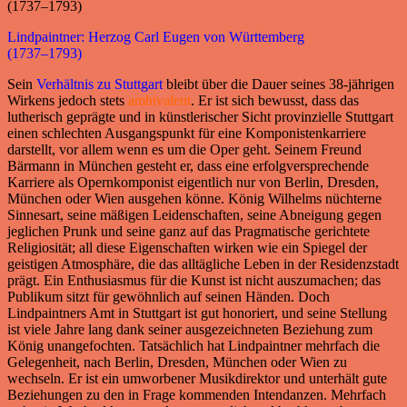
Lindpaintner: Herzog Carl Eugen von Württemberg
(1737–1793)
Sein
Verhältnis zu Stuttgart
bleibt über die Dauer seines 38-jährigen
Wirkens jedoch stets
ambivalent
. Er ist sich bewusst, dass das
lutherisch geprägte und in künstlerischer Sicht provinzielle Stuttgart
einen schlechten Ausgangspunkt für eine Komponistenkarriere
darstellt, vor allem wenn es um die Oper geht. Seinem Freund
Bärmann in München gesteht er, dass eine erfolgversprechende
Karriere als Opernkomponist eigentlich nur von Berlin, Dresden,
München oder Wien ausgehen könne. König Wilhelms nüchterne
Sinnesart, seine mäßigen Leidenschaften, seine Abneigung gegen
jeglichen Prunk und seine ganz auf das Pragmatische gerichtete
Religiosität; all diese Eigenschaften wirken wie ein Spiegel der
geistigen Atmosphäre, die das alltägliche Leben in der Residenzstadt
prägt. Ein Enthusiasmus für die Kunst ist nicht auszumachen; das
Publikum sitzt für gewöhnlich auf seinen Händen. Doch
Lindpaintners Amt in Stuttgart ist gut honoriert, und seine Stellung
ist viele Jahre lang dank seiner ausgezeichneten Beziehung zum
König unangefochten. Tatsächlich hat Lindpaintner mehrfach die
Gelegenheit, nach Berlin, Dresden, München oder Wien zu
wechseln. Er ist ein umworbener Musikdirektor und unterhält gute
Beziehungen zu den in Frage kommenden Intendanzen. Mehrfach