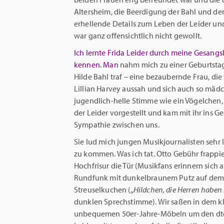
Altersheim, die Beerdigung der Bahl und den
erhellende Details zum Leben der Leider un
war ganz offensichtlich nicht gewollt.
Ich lernte Frida Leider durch meine Gesang
kennen. Man
nahm mich zu einer Geburtstag
Hilde Bahl traf – eine bezaubernde Frau, di
Lillian Harvey aussah und sich auch so mäd
jugendlich-helle Stimme wie ein Vögelchen,
der Leider vorgestellt und kam mit ihr ins G
Sympathie zwischen uns.
Sie lud mich jungen Musikjournalisten sehr 
zu kommen. Was ich tat. Otto Gebühr frappie
Hochfrisur die Tür (Musikfans erinnern sich 
Rundfunk mit dunkelbraunem Putz auf dem Ha
Streuselkuchen (
„Hildchen, die Herren haben 
dunklen Sprechstimme). Wir saßen in dem k
unbequemen 50er-Jahre-Möbeln um den dto.