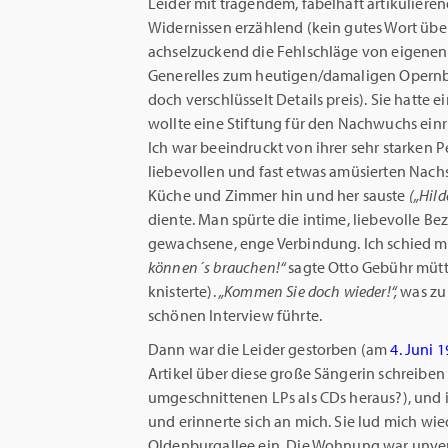
Leider mit tragendem, fabelhaft artikuliere
Widernissen erzählend (kein gutes Wort übe
achselzuckend die Fehlschläge von eigen
Generelles zum heutigen/damaligen Opernbe
doch verschlüsselt Details preis). Sie hatte 
wollte eine Stiftung für den Nachwuchs einr
Ich war beeindruckt von ihrer sehr starken P
liebevollen und fast etwas amüsierten Nach
Küche und Zimmer hin und her sauste
(„Hild
diente. Man spürte die intime, liebevolle B
gewachsene, enge Verbindung. Ich schied m
können´s brauchen!“
sagte Otto Gebühr mütte
knisterte).
„Kommen Sie doch wieder!“,
was zu
schönen Interview führte.
Dann war die Leider gestorben (am
4. Juni 
Artikel über diese große Sängerin schreiben 
umgeschnittenen LPs als CDs heraus?), und ic
und erinnerte sich an mich. Sie lud mich wie
Oldenburgallee ein. Die Wohnung war unver