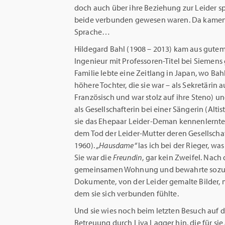
doch auch über ihre Beziehung zur Leider sp
beide verbunden gewesen waren. Da kamen 
Sprache…
Hildegard Bahl (1908 – 2013) kam aus gutem
Ingenieur mit Professoren-Titel bei Siemens
Familie lebte eine Zeitlang in Japan, wo Bah
höhere Tochter, die sie war – als Sekretärin 
Französisch und war stolz auf ihre Steno) un
als Gesellschafterin bei einer Sängerin (Alti
sie das Ehepaar Leider-Deman kennenlernte 
dem Tod der Leider-Mutter deren Gesellsch
1960).
„Hausdame“
las ich bei der Rieger, wa
Sie war die
Freundin
, gar kein Zweifel. Nach 
gemeinsamen Wohnung und bewahrte sozusag
Dokumente, von der Leider gemalte Bilder, m
dem sie sich verbunden fühlte.
Und sie wies noch beim letzten Besuch auf d
Betreuung durch Liva Lagger hin, die für sie a