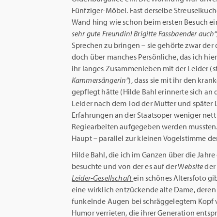
Fünfziger-Möbel. Fast derselbe Streuselkuc
Wand hing wie schon beim ersten Besuch e
sehr gute Freundin! Brigitte Fassbaender auch“
Sprechen zu bringen – sie gehörte zwar der 
doch über manches Persönliche, das ich hie
ihr langes Zusammenleben mit der Leider (s
Kammersängerin“
), dass sie mit ihr den k
gepflegt hätte (Hilde Bahl erinnerte sich an
Leider nach dem Tod der Mutter und später D
Erfahrungen an der Staatsoper weniger nett
Regiearbeiten aufgegeben werden mussten. 
Haupt – parallel zur kleinen Vogelstimme der
Hilde Bahl, die ich im Ganzen über die Jahre
besuchte und von der es auf der W
ebsite
de
Leider-Gesellschaft
ein schönes Altersfoto gi
eine wirklich entzückende alte Dame, deren
funkelnde Augen bei schräggelegtem Kopf v
Humor verrieten, die ihrer Generation entsp