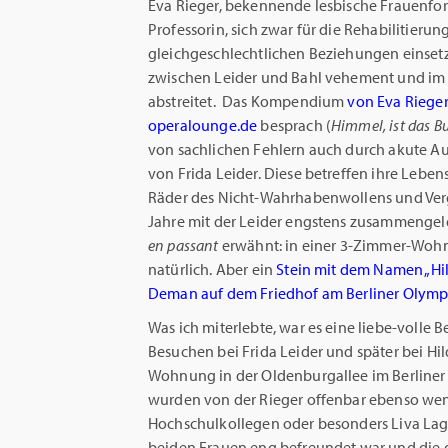
Eva Rieger, bekennende lesbische Frauenfo
Professorin, sich zwar für die Rehabilitierun
gleichgeschlechtlichen Beziehungen einsetzt
zwischen Leider und Bahl vehement und im 
abstreitet. Das Kompendium
von Eva Riege
operalounge.de
besprach (
Himmel, ist das B
von sachlichen Fehlern auch durch akute A
von Frida Leider. Diese betreffen ihre Leben
Räder des Nicht-Wahrhabenwollens und Verg
Jahre mit der Leider engstens zusammengeleb
en passant
erwähnt: in einer 3-Zimmer-Woh
natürlich. Aber ein
Stein mit dem Namen „Hil
Deman auf dem Friedhof am Berliner Olymp
Was ich miterlebte, war es eine liebe-volle 
Besuchen bei Frida Leider und später bei H
Wohnung in der Oldenburgallee im Berliner
wurden von der Rieger offenbar ebenso weni
Hochschulkollegen oder besonders Liva Lagger
beiden Frauen eng befreundet war und die d