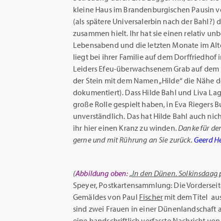
kleine Haus im Brandenburgischen Pausin ve
(als spätere Universalerbin nach der Bahl?) d
zusammen hielt. Ihr hat sie einen relativ u
Lebensabend und die letzten Monate im Alte
liegt bei ihrer Familie auf dem Dorffriedhof
Leiders Efeu-überwachsenem Grab auf dem
der Stein mit dem Namen „Hilde“ die Nähe 
dokumentiert). Dass Hilde Bahl und Liva Lagg
große Rolle gespielt haben, in Eva Riegers
unverständlich. Das hat Hilde Bahl auch nicht
ihr hier einen Kranz zu winden.
Danke für den
gerne und mit Rührung an Sie zurück.
Geerd H
..
(
Abbildung oben:
„In den Dünen. Solkinsdaag 
Speyer, Postkartensammlung: Die Vorderseit
Gemäldes von Paul
Fischer
mit dem Titel aus
sind zwei Frauen in einer Dünenlandschaft a
eine handschriftlich verfasste Nachricht von