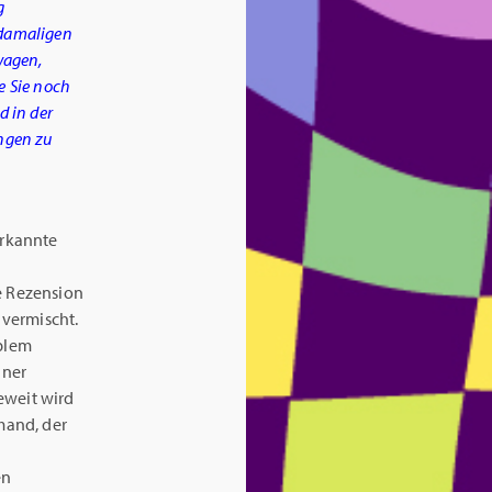
g
 damaligen
wagen,
e Sie noch
d in der
ungen zu
erkannte
e Rezension
vermischt.
oblem
iner
eweit wird
emand, der
en