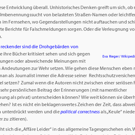
ese Entwicklung überall. Unhistorisches Denken greift um sich, ob
 Umbenennungssucht von belasteten Straßen-Namen oder leichtfe
 im Fernsehen, wo Gegendarstellungen nicht auftauchen und sc
rte Berichte für Falschmeldungen sorgen. Oder die Verleugnung v
.
reckender sind die Drohgebärden von
ie ihre Bücher kritisiert sehen und sich gegen
Eva Rieger/ Wikiped
llungen oder abweichende Meinungen mit
en Andeutungen zur Wehr setzen. Wie gehen diese Menschen eben mi
an als Journalist immer die Adresse seiner Rechtsschutzversiche
kel setzen? Zumal wenn die Autoren nicht zwischen einer seriösen
sehr persönlichen Beitrag der Erinnerungen (mit namentlicher
ung als privat) unterscheiden können? Wie weit können sie über
ehen? Ist es nicht ein beklagenswertes Zeichen der Zeit, dass abw
 unterdrückt werden und die
political correctness
als „Keule“ nied
r zu zitieren).
iht sich die „Affäre Leider“ in das allgemeine Tagesgeschehen ein. 