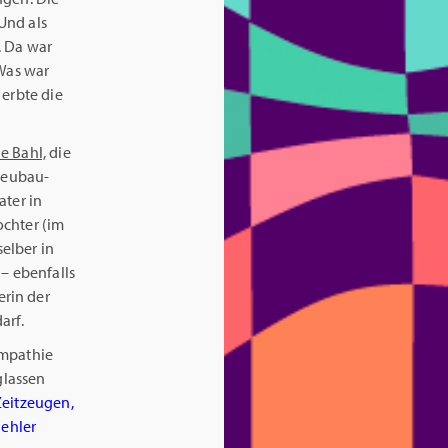
 Und als
. Da war
 Was war
 erbte die
e Bahl,
die
-Neubau-
ater in
ochter (im
selber in
– ebenfalls
rin der
arf.
Empathie
glassen
Zeitzeugen,
Fehler