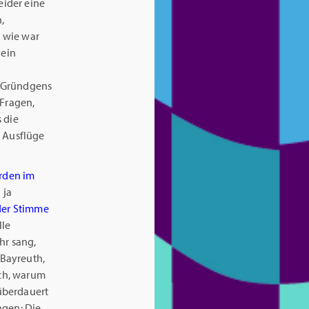
eider eine
,
, wie war
 ein
r Gründgens
 Fragen,
 die
r Ausflüge
erden im
 ja
er Stimme
lle
hr sang,
 Bayreuth,
ch, warum
 überdauert
ngen: Die