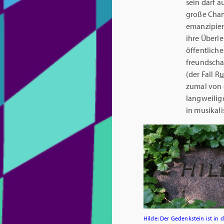
sein darf a
große Chanc
emanzipiert
ihre Überle
öffentliche
freundscha
(der Fall R
u
zumal von g
langweilig
in musikali
Hilde: Der Gedenkstein ist in