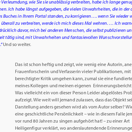
 Verleumdung, wie Sie sie unablässig verbreiten, habe ich lange genu
. Ich habe längst aufgegeben, die vielen Unwahrheiten, die in der
es Buches in Ihrem Portal standen, zu korrigieren…. wenn Sie wieder 
überall zu verbreiten, werde ich mich dieses Mal wehren. … Ich warn
rücklich davor, mich bei anderen Menschen, die selbst publizieren un
eit tätig sind, mit Unwahrheiten und fantasievollen Wunschvorstell
.“
Und so weiter.
Das ist schon heftig und zeigt, wie wenig eine Autorin, an
Frauenforscherin und Verfasserin vieler Publikationen, mit
berechtigter Kritik umgehen kann, zumal sie eine fundiert
meines Kollegen und meinen eigenen Erinnerungsbericht 
Was vielleicht ein von dieser Person Leider abgelöstes Pr
aufzeigt. Wie weit will jemand zulassen, dass das Objekt se
Darstellung anders gesehen wird als vom Autor selber? Wi
eine geschichtliche Persönlichkeit – wie in diesem Falle j
vor rund 80 Jahren zu singen aufgehört hat! – zu einer Art
Heiligenfigur verklärt, wo anderslautendende Erinnerung