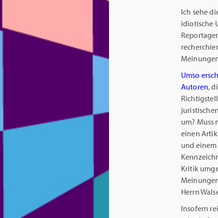
Ich sehe di
idiotische
Reportagen
recherchie
Meinungen
Umso ersch
Autoren
, d
Richtigste
juristisch
um? Muss m
einen Arti
und einem 
Kennzeichn
Kritik umg
Meinungen
Herrn Walse
Insofern re