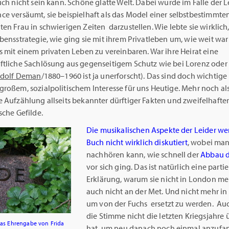
uch nicht sein kann. Schöne glatte Welt. Dabei wurde im Falle der L
e versäumt, sie beispielhaft als das Model einer selbstbestimmten
en Frau in schwierigen Zeiten darzustellen. Wie lebte sie wirklich
bensstrategie, wie ging sie mit ihrem Privatleben um, wie weit war
s mit einem privaten Leben zu vereinbaren. War ihre Heirat eine
ftliche Sachlösung aus gegenseitigem Schutz wie bei Lorenz ode
dolf Deman
/1880–1960 ist ja unerforscht). Das sind doch wichtige
roßem, sozialpolitischem Interesse für uns Heutige. Mehr noch als
e Aufzählung allseits bekannter dürftiger Fakten und zweifelhafte
sche Gefilde.
Die musikalischen Aspekte der Leider w
Buch nicht wirklich diskutiert
, wobei man
nachhören kann, wie schnell der
Abbau d
vor sich ging. Das ist natürlich eine partie
Erklärung, warum sie nicht in London me
auch nicht an der Met. Und nicht mehr in
um von der Fuchs ersetzt zu werden. Au
die Stimme nicht die letzten Kriegsjahre
 das Ehrengabe von Frida
hat, um neu danach noch einmal anzufa