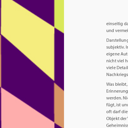
einseitig 
und vermei
Darstellung
subjektiv. 
eigene Aut
nicht viel
viele Detai
Nachkriegs
Was bleibt,
Erinnerung
werden. Ni
fügt, ist u
oft darf di
Objekt der 
Geheimnisse