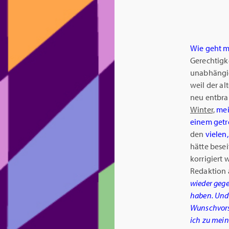
Wie geht m
Gerechtigke
unabhängig
weil der alt
neu entbra
Winter,
mei
einem getr
den
vielen
hätte bese
korrigiert 
Redaktion a
wieder gege
haben. Und
Wunschvorst
ich zu mei