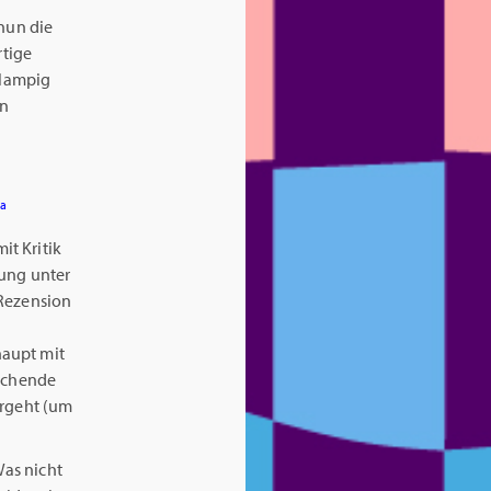
 nun die
rtige
hlampig
on
ia
t Kritik
rung unter
 Rezension
haupt mit
eichende
ergeht (um
Was nicht