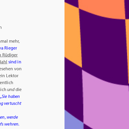
n
nmal mehr,
va Rieger
n Rüdiger
Bahl
sind in
gesehen von
ein Lektor
entlich
mich
und
die
„
Sie haben
ng vertuscht
en, werde
fs wehren.