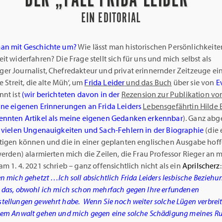
EIN EDITORIAL
an mit Geschichte um?
Wie lässt man historischen Persönlichkeite
it widerfahren? Die Frage stellt sich für uns und mich selbst als
er Journalist, Chefredakteur und privat erinnernder Zeitzeuge ei
e Streit, die alte Müh‘, um
Frida Leider
und das Buch
über sie von
E
nnt ist
(wir berichteten davon in der
Rezension zur Publikation vo
ne eigenen Erinnerungen an Frida Leiders
Lebensgefährtin Hilde 
ennten Artikel als meine eigenen Gedanken erkennbar
). Ganz ab
, vielen Ungenauigkeiten und Sach-Fehlern in der Biographie
(die 
itigen können und die in einer geplanten englischen Ausgabe hoff
werden) alarmierten mich die Zeilen, die Frau Professor Rieger an 
m 1. 4. 2021 schrieb – ganz offensichtlich nicht als ein
Aprilscherz
:
n mich gehetzt …Ich soll absichtlich Frida Leiders lesbische Beziehu
 das, obwohl ich mich schon mehrfach gegen Ihre erfundenen
ellungen gewehrt habe. Wenn Sie noch weiter solche Lügen verbreit
nem Anwalt gehen und mich gegen eine solche Schädigung meines Ru