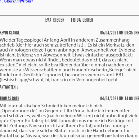
n
.
Geerd Heinsen
EVA RIEGER
FRIDA LEIDER
KEVIN CLARKE
05/04/2021 UM 08:35 UH
Wie der Tagesspiegel Anfang April in anderem Zusammenhang
schrieb (der hier auch sehr zutreffend ist): „ Es ist ein Merksatz, den
auch Virologen derzeit gern anbringen: Abwesenheit von Evidenz
ist nicht Evidenz von Abwesenheit. Etwas einfacher ausgedrückt:
Wenn man etwas nicht findet, bedeutet das nicht, dass es nicht
existiert.“ Vielleicht sollte Eva Rieger darüber einmal nachdenken
wenn sie als Wissenschaftlerin und Frauenforscherin „Belege“ nicht
findet und „Gerüchte“ ignoriert, besonders wenn es um LBBT
(lesbisch, gay/schwul, bi, trans) in der Vergangenheit geht.
ANTWORTEN
↓
THOMAS ROTH
04/04/2021 UM 14:00 UH
Mit journalistischen Schmierfinken meine ich nicht
„Operalounge.de“, im Gegenteil. Ihr Portal habe ich immer offen
und schätze es, weil es (nach meinem Wissen) nicht unbedingt viele
gute Opern-Portale gibt. Mit Journalismus meine ich Beiträge mit
Bild-Zeitungs-Niveau (nicht auf Ihrem Portal) und das Traurige
daran ist, dass viele solche Blätter noch in die Hand nehmen. Ihr
Portal hat ja Niveau, was der Journalismus generell nie haben kann.