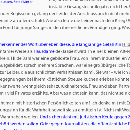
elassen. Foto: Winter
instabile Gesangstechnik gab’s nicht her.
ende/ Regisseurin gelang der Leider der Anschluss auch nicht mehr
emnitz an allem schuld. Wie also lebte die Leider nach dem Krieg?
 Fond für junge Sänger, in den ihre restliches Vermögen ging. Was
nerkennendes Wort über eben diese, die langjährige Gefährtin
Hild
infamer Weise als
Hausdame
deklassiert wird. In einer kleinen Alt
in, Hilde Bahl war eine gebildete Frau, von ihrem industriellen V
ausgebildet, sprach mehrere Sprachen, war eine großbürgerliche T
ur Leider, die aus schlichten Verhältnissen kam). Sie war – wie ich 
gegnungen bei ihrem köstlichen Streuselkuchen erleben konnte 
kenswerte, wenngleich sehr zurückhaltende, Frau und eben Partne
 mir viel Privates erzählte. Aber was nicht sein kann, das nicht sein d
eht man mit historischen Persönlichkeiten um? Ich denke mit mit 
ngssinn für die Wahrheit, soweit sie zu ermitteln ist. Nicht mit We
-Wahrhaben wollen.
Und sicher nicht mit juristischer Keule gegen 
ehört werden sollen. Oder gegen Journalisten, die offensichtliche 