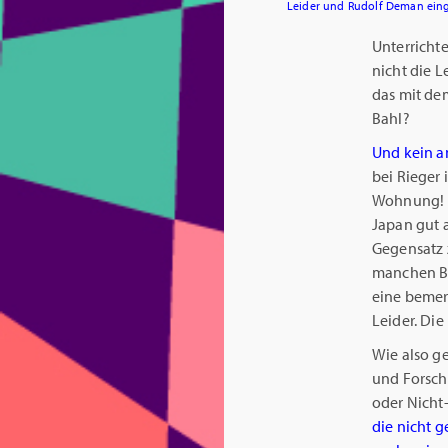
Leider und Rudolf Deman eing
Unterricht
nicht die L
das mit dem
Bahl?
Und kein a
bei Rieger 
Wohnung! Ne
Japan gut 
Gegensatz z
manchen Be
eine bemer
Leider. Die
Wie also g
und Forschu
oder Nicht
die nicht g