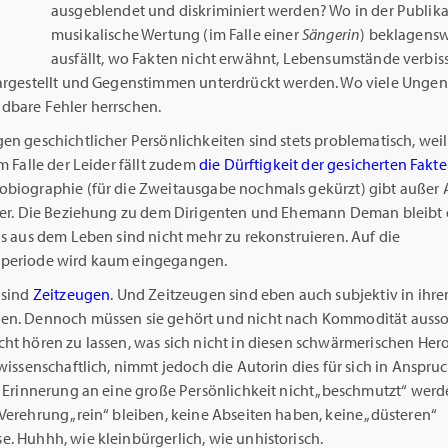
ausgeblendet und diskriminiert werden? Wo in der Publika
musikalische Wertung (im Falle einer
Sängerin
) beklagensw
ausfällt, wo Fakten nicht erwähnt, Lebensumstände verbis
dargestellt und Gegenstimmen unterdrückt werden. Wo viele Unge
dbare Fehler herrschen.
en geschichtlicher Persönlichkeiten sind stets problematisch, wei
Im Falle der Leider fällt zudem
die Dürftigkeit der gesicherten Fakt
obiographie (für die Zweitausgabe nochmals gekürzt) gibt außer
 her. Die Beziehung zu dem Dirigenten und Ehemann Deman bleibt 
ls aus dem Leben sind nicht mehr zu rekonstruieren. Auf die
periode wird kaum eingegangen.
 sind
Zeitzeugen
. Und Zeitzeugen sind eben auch subjektiv in ihre
en. Dennoch müssen sie gehört und nicht nach Kommodität aussor
cht hören zu lassen, was sich nicht in diesen schwärmerischen Her
nwissenschaftlich, nimmt jedoch die Autorin dies für sich in Anspruc
e Erinnerung an eine große Persönlichkeit nicht „beschmutzt“ werde
Verehrung „rein“ bleiben, keine Abseiten haben, keine „düsteren“
. Huhhh, wie kleinbürgerlich, wie unhistorisch.