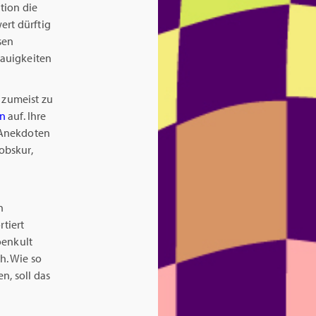
tion die
ert dürftig
sen
nauigkeiten
l zumeist zu
en
auf. Ihre
 Anekdoten
obskur,
n
tiert
oenkult
h. Wie so
n, soll das