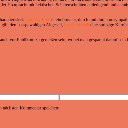
r der Haarpracht mit hektischen Scherenschnitten entledigend und atemb
harakterisiert.
Ladislav Elgr
ist ein brutaler, durch und durch unsympat
k
gibt den bassgewaltigen Altgesell,
Evelin Novak
eine spritzige Karolk
t auch vor Publikum zu genießen sein, wobei man gespannt darauf sein
n nächsten Kommentar speichern.