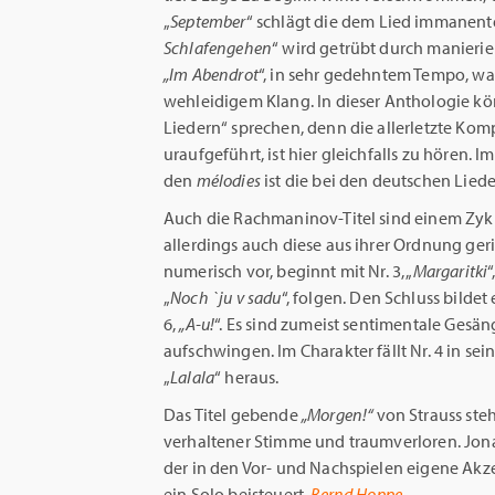
„
September
“ schlägt die dem Lied immanen
Schlafengehen
“ wird getrübt durch manierie
„Im Abendrot
“, in sehr gedehntem Tempo, was
wehleidigem Klang. In dieser Anthologie kö
Liedern“ sprechen, denn die allerletzte Komp
uraufgeführt, ist hier gleichfalls zu hören. 
den
mélodies
ist die bei den deutschen Lied
Auch die Rachmaninov-Titel sind einem Zyk
allerdings auch diese aus ihrer Ordnung geris
numerisch vor, beginnt mit Nr. 3, „
Margaritki
“
„
Noch `ju v
sadu
“, folgen. Den Schluss bildet e
6,
„A-u!
“. Es sind zumeist sentimentale Gesän
aufschwingen. Im Charakter fällt Nr. 4 in 
„
Lalala
“ heraus.
Das Titel gebende
„Morgen!“
von Strauss ste
verhaltener Stimme und traumverloren. Jonat
der in den Vor- und Nachspielen eigene Akz
ein Solo beisteuert.
Bernd Hoppe