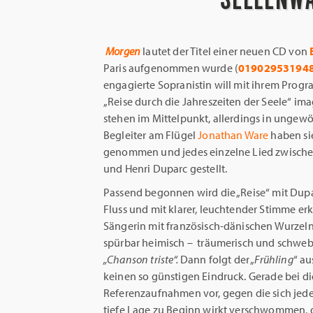
Morgen
lautet der Titel einer neuen CD von
Paris aufgenommen wurde (
01902953194
engagierte Sopranistin will mit ihrem Progr
„Reise durch die Jahreszeiten der Seele“ ima
stehen im Mittelpunkt, allerdings in ungew
Begleiter am Flügel
Jonathan Ware
haben si
genommen und jedes einzelne Lied zwisch
und Henri Duparc gestellt.
Passend begonnen wird die „Reise“ mit Dup
Fluss und mit klarer, leuchtender Stimme erk
Sängerin mit französisch-dänischen Wurzeln 
spürbar heimisch – ­ träumerisch und schweb
„Chanson triste“.
Dann folgt der „
Frühling
“ a
keinen so günstigen Eindruck. Gerade bei di
Referenzaufnahmen vor, gegen die sich jede
tiefe Lage zu Beginn wirkt verschwommen, d