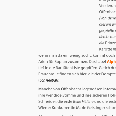
Verzieru
Offenbac
(von dene
diesem wi
gespielte
denke nur
die
Prinze
Karotte
in
wenn man da ein wenig sucht, kommt doch ei
Arien für Sopran zusammen. Das Label
Alph
tief in die Raritätenkiste gegriffen. Gleich d
Frauenrolle finden sich hier: die der Dompt
(
Schneeball
).
Manche von Offenbachs legendären Interpre
ihre wendige Stimme und ihre sicheren Höhe
Schneider, die erste
Belle Hélène
und die ers
Wiener Konkurrentin Marie Geistinger schon