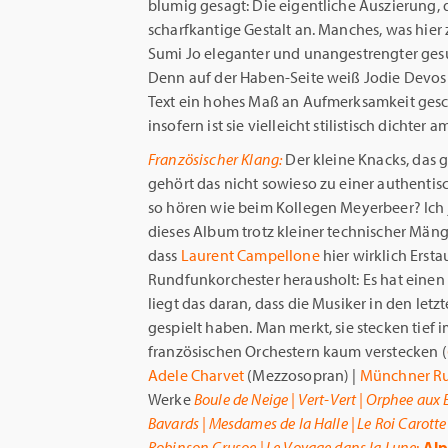
blumig gesagt: Die eigentliche Auszierung, 
scharfkantige Gestalt an. Manches, was hier 
Sumi Jo eleganter und unangestrengter ges
Denn auf der Haben-Seite weiß Jodie Devos al
Text ein hohes Maß an Aufmerksamkeit gesch
insofern ist sie vielleicht stilistisch dicht
Französischer Klang:
Der kleine Knacks, das
gehört das nicht sowieso zu einer authentis
so hören wie beim Kollegen Meyerbeer? Ich 
dieses Album trotz kleiner technischer Män
dass
Laurent Campellone
hier wirklich Ers
Rundfunkorchester herausholt: Es hat einen 
liegt das daran, dass die Musiker in den letz
gespielt haben. Man merkt, sie stecken tief
französischen Orchestern kaum verstecken (
Adele Charvet
(Mezzosopran) |
Münchner Ru
Werke
Boule de Neige | Vert-Vert | Orphee aux E
Bavards | Mesdames de la Halle | Le Roi Carotte
Robinson Crusoe | Le Voyage dans la Lune
;
Alp