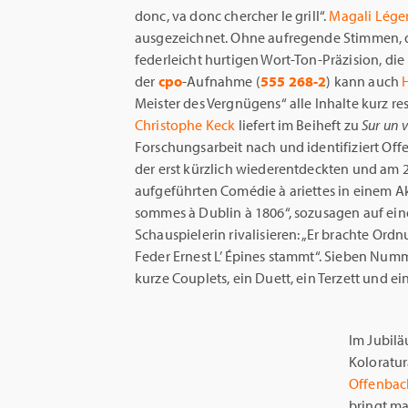
donc, va donc chercher le grill“.
Magali Léger
ausgezeichnet. Ohne aufregende Stimmen, d
federleicht hurtigen Wort-Ton-Präzision, di
der
cpo
-Aufnahme (
555 268-2
) kann auch
Meister des Vergnügens“ alle Inhalte kurz re
Christophe Keck
liefert im Beiheft zu
Sur un 
Forschungsarbeit nach und identifiziert Off
der erst kürzlich wiederentdeckten und am 
aufgeführten Comédie à ariettes in einem Akt
sommes à Dublin à 1806“, sozusagen auf ein
Schauspielerin rivalisieren: „Er brachte Ordnu
Feder Ernest L’ Épines stammt“. Sieben Num
kurze Couplets, ein Duett, ein Terzett und e
Im Jubilä
Koloratur
Offenbac
bringt ma