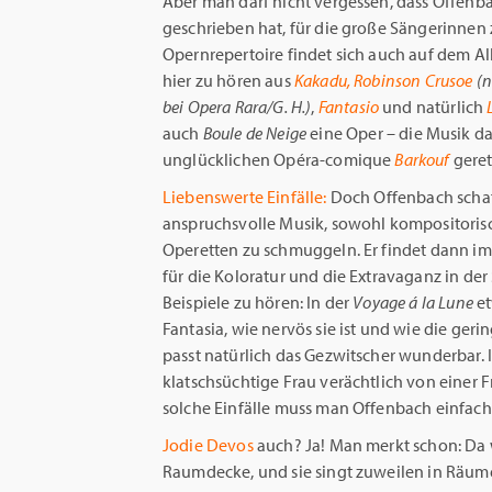
Aber man darf nicht vergessen, dass Offenba
geschrieben hat, für die große Sängerinnen
Opernrepertoire findet sich auch auf dem Al
hier zu hören aus
Kakadu, Robinson Crusoe
(n
bei Opera Rara/G. H.)
,
Fantasio
und natürlich
auch
Boule
de
Neige
eine Oper – die Musik d
unglücklichen Opéra-comique
Barkouf
geret
Liebenswerte Einfälle:
Doch Offenbach schaff
anspruchsvolle Musik, sowohl kompositorisch
Operetten zu schmuggeln. Er findet dann 
für die Koloratur und die Extravaganz in de
Beispiele zu hören: In der
Voyage á la Lune
et
Fantasia, wie nervös sie ist und wie die gerin
passt natürlich das Gezwitscher wunderbar.
klatschsüchtige Frau verächtlich von einer Fr
solche Einfälle muss man Offenbach einfach
Jodie Devos
auch? Ja! Man merkt schon: Da w
Raumdecke, und sie singt zuweilen in Räum