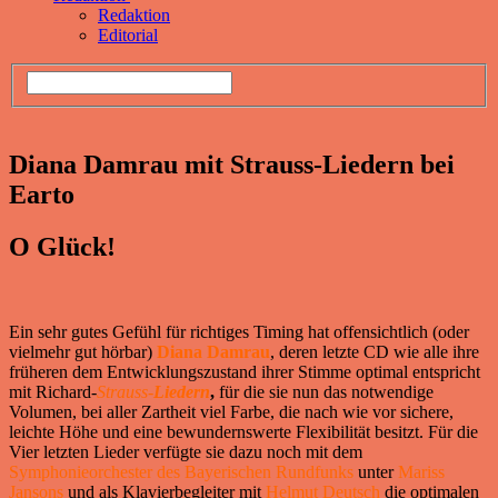
Redaktion
Editorial
Diana Damrau mit Strauss-Liedern bei
Earto
O Glück!
Ein sehr gutes Gefühl für richtiges Timing hat offensichtlich (oder
vielmehr gut hörbar)
Diana Damrau
, deren letzte CD wie alle ihre
früheren dem Entwicklungszustand ihrer Stimme optimal entspricht
mit Richard-
Strauss-
Liedern
,
für die sie nun das notwendige
Volumen, bei aller Zartheit viel Farbe, die nach wie vor sichere,
leichte Höhe und eine bewundernswerte Flexibilität besitzt. Für die
Vier letzten Lieder verfügte sie dazu noch mit dem
Symphonieorchester des Bayerischen Rundfunks
unter
Mariss
Jansons
und als Klavierbegleiter mit
Helmut Deutsch
die optimalen