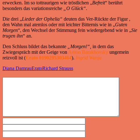
erwecken. Im so tottraurigen wie tröstlichen „
Befreit
“ berührt
besonders das variationsreiche
„O Glück“
.
Die drei „
Lieder der Ophelia“
deuten das Ver-Rückte der Figur ,
den Wahn mal atemlos oder mit leichter Bitternis wie in „
Guten
Morgen
“, den Wechsel der Stimmung fein wiedergebend wie in „
Sie
trugen ihn
“ an.
Den Schluss bildet das bekannte
„Morgen!“,
in dem das
Zwiegespräch mit der Geige von
Anton Barakhovsky
ungemein
reizvoll ist (
Erato 0190295303464
).
Ingrid Wanja
Diana Damrau
Erato
Richard Strauss