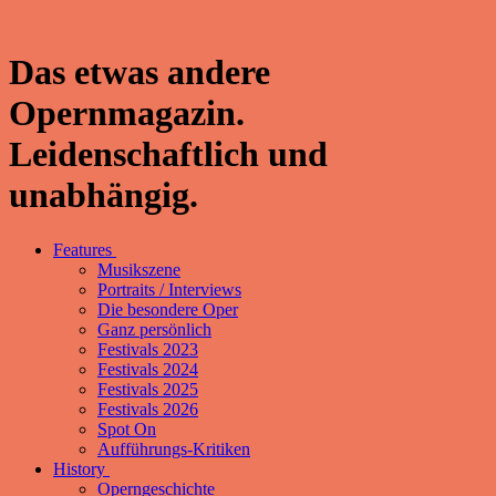
Das etwas andere
Opernmagazin.
Leidenschaftlich und
unabhängig.
Features
Musikszene
Portraits / Interviews
Die besondere Oper
Ganz persönlich
Festivals 2023
Festivals 2024
Festivals 2025
Festivals 2026
Spot On
Aufführungs-Kritiken
History
Operngeschichte