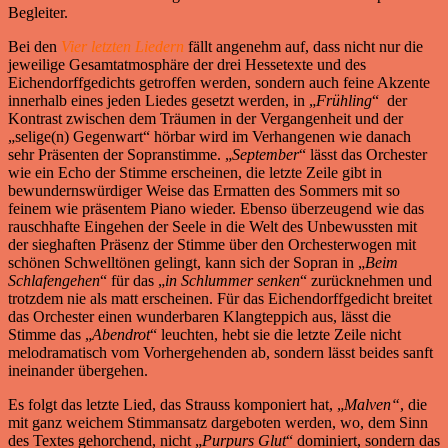
Begleiter.
Bei den
Vier letzten Liedern
fällt angenehm auf, dass nicht nur die
jeweilige Gesamtatmosphäre der drei Hessetexte und des
Eichendorffgedichts getroffen werden, sondern auch feine Akzente
innerhalb eines jeden Liedes gesetzt werden, in „
Frühling
“ der
Kontrast zwischen dem Träumen in der Vergangenheit und der
„selige(n) Gegenwart“ hörbar wird im Verhangenen wie danach
sehr Präsenten der Sopranstimme. „
September
“ lässt das Orchester
wie ein Echo der Stimme erscheinen, die letzte Zeile gibt in
bewundernswürdiger Weise das Ermatten des Sommers mit so
feinem wie präsentem Piano wieder. Ebenso überzeugend wie das
rauschhafte Eingehen der Seele in die Welt des Unbewussten mit
der sieghaften Präsenz der Stimme über den Orchesterwogen mit
schönen Schwelltönen gelingt, kann sich der Sopran in „
Beim
Schlafengehen
“ für das „
in Schlummer senken
“ zurücknehmen und
trotzdem nie als matt erscheinen. Für das Eichendorffgedicht breitet
das Orchester einen wunderbaren Klangteppich aus, lässt die
Stimme das „
Abendrot
“ leuchten, hebt sie die letzte Zeile nicht
melodramatisch vom Vorhergehenden ab, sondern lässt beides sanft
ineinander übergehen.
Es folgt das letzte Lied, das Strauss komponiert hat, „
Malven“
, die
mit ganz weichem Stimmansatz dargeboten werden, wo, dem Sinn
des Textes gehorchend, nicht „
Purpurs Glut
“ dominiert, sondern das