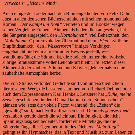
„
verwehen“ „leise im
Wind“.
Auch einige der Lieder nach den Blumengedichten von Felix Dahn,
einst in allen deutschen Bücherschränken mit seinem monumentalen
Roman
„Der Kampf um Rom“
vertreten und im Booklet wegen
seiner Vergleiche Frauen= Blumen als bedenklich angesehen, hat
die Sängerin eingespielt, den „
Kornblumen“
viel Beherztheit, den
„
Mohnblumen
“ puren vokalen Übermut und dem „
Efeu“
zärtliche
Empfindsamkeit, den „
Wasserrosen“
inniges Verklingen
eingehaucht und einmal mehr unter Beweis gestellt, wie
wandlungsfähig die Stimme ist, die zugleich immer eine typische
silbrige Straussstimme voller Leuchtkraft bleibt. Im letzten dieser
Blumen-Lieder zaubern Stimme und Klavier gleichermaßen eine
zauberhafte Atmosphäre herbei.
Die von Strauss vertonten Gedichte sind von unterschiedlichem
literarischem Wert, die besseren stammen von Richard Dehmel oder
auch dem Expressionisten Karl Henkell. Letzterer hat „
Ruhe, meine
Seele
“ geschrieben, in dem Diana Damrau den „Sonnenschein“
glänzen wie, stets die vokale Façon wahrend, die „Zeiten“ die
„gewaltig“ sind, machtvoll aufbrausen lässt. Dehmels „
Leises Lied
“
verzaubert gerade durch die scheinbare Eintönigkeit, die nicht
Spannungslosigkeit bedeutet, fordert eine Mittellage, die die
Sängerin längst ihr Eigen nennt. In des Dichters „
Mein Auge
“
gelingt es ihr, Hymnisches, das in Text und Musik ist, zum Leben zu