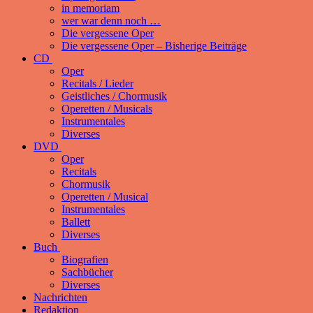
in memoriam
wer war denn noch …
Die vergessene Oper
Die vergessene Oper – Bisherige Beiträge
CD
Oper
Recitals / Lieder
Geistliches / Chormusik
Operetten / Musicals
Instrumentales
Diverses
DVD
Oper
Recitals
Chormusik
Operetten / Musical
Instrumentales
Ballett
Diverses
Buch
Biografien
Sachbücher
Diverses
Nachrichten
Redaktion