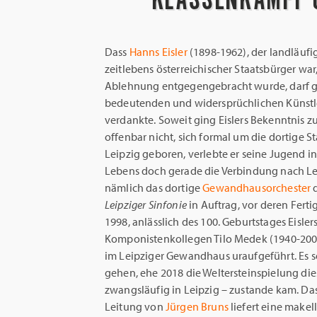
Dass
Hanns Eisler
(1898-1962), der landläuf
zeitlebens österreichischer Staatsbürger wa
Ablehnung entgegengebracht wurde, darf gl
bedeutenden und widersprüchlichen Künstl
verdankte. Soweit ging Eislers Bekenntnis 
offenbar nicht, sich formal um die dortige
Leipzig geboren, verlebte er seine Jugend i
Lebens doch gerade die Verbindung nach Lei
nämlich das dortige
Gewandhausorchester
d
Leipziger Sinfonie
in Auftrag, vor deren Fertig
1998, anlässlich des 100. Geburtstages Eisle
Komponistenkollegen Tilo Medek (1940-2006
im Leipziger Gewandhaus uraufgeführt. Es s
gehen, ehe 2018 die Weltersteinspielung die
zwangsläufig in Leipzig – zustande kam. Da
Leitung von
Jürgen Bruns
liefert eine makel