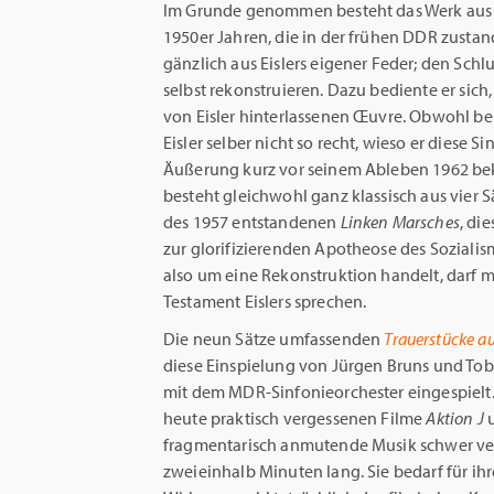
Im Grunde genommen besteht das Werk aus 
1950er Jahren, die in der frühen DDR zustan
gänzlich aus Eislers eigener Feder; den Sch
selbst rekonstruieren. Dazu bediente er sich
von Eisler hinterlassenen Œuvre. Obwohl 
Eisler selber nicht so recht, wieso er diese S
Äußerung kurz vor seinem Ableben 1962 be
besteht gleichwohl ganz klassisch aus vier S
des 1957 entstandenen
Linken Marsches
, di
zur glorifizierenden Apotheose des Soziali
also um eine Rekonstruktion handelt, darf 
Testament Eislers sprechen.
Die neun Sätze umfassenden
Trauerstücke au
diese Einspielung von Jürgen Bruns und To
mit dem MDR-Sinfonieorchester eingespielt
heute praktisch vergessenen Filme
Aktion J
fragmentarisch anmutende Musik schwer ver
zweieinhalb Minuten lang. Sie bedarf für ih