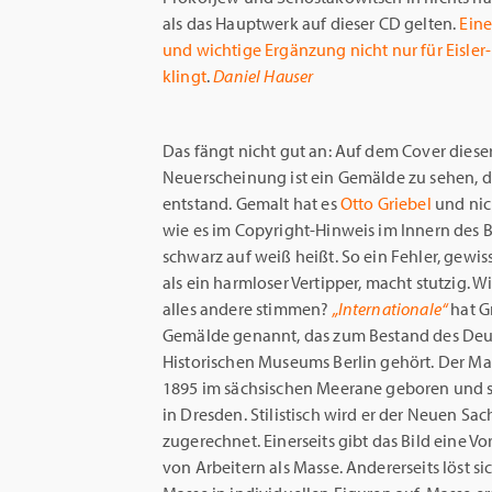
als das Hauptwerk auf dieser CD gelten.
Eine
und wichtige Ergänzung nicht nur für Eisle
klingt
.
Daniel Hauser
Das fängt nicht gut an: Auf dem Cover diese
Neuerscheinung ist ein Gemälde zu sehen, d
entstand. Gemalt hat es
Otto Griebel
und ni
wie es im Copyright-Hinweis im Innern des 
schwarz auf weiß heißt. So ein Fehler, gewis
als ein harmloser Vertipper, macht stutzig. 
alles andere stimmen?
„Internationale“
hat Gr
Gemälde genannt, das zum Bestand des De
Historischen Museums Berlin gehört. Der Ma
1895 im sächsischen Meerane geboren und s
in Dresden. Stilistisch wird er der Neuen Sac
zugerechnet. Einerseits gibt das Bild eine Vo
von Arbeitern als Masse. Andererseits löst si