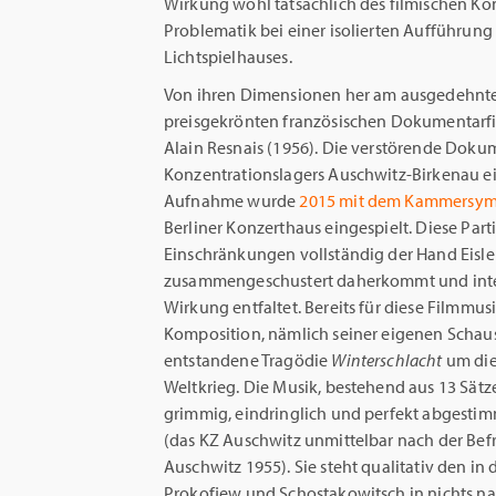
Wirkung wohl tatsächlich des filmischen Kon
Problematik bei einer isolierten Aufführun
Lichtspielhauses.
Von ihren Dimensionen her am ausgedehnte
preisgekrönten französischen Dokumentarf
Alain Resnais (1956). Die verstörende Doku
Konzentrationslagers Auschwitz-Birkenau ei
Aufnahme wurde
2015 mit dem Kammersym
Berliner Konzerthaus eingespielt. Diese Parti
Einschränkungen vollständig der Hand Eisl
zusammengeschustert daherkommt und inter
Wirkung entfaltet. Bereits für diese Filmmusi
Komposition, nämlich seiner eigenen Schaus
entstandene Tragödie
Winterschlacht
um die
Weltkrieg. Die Musik, bestehend aus 13 Sätz
grimmig, eindringlich und perfekt abgesti
(das KZ Auschwitz unmittelbar nach der Bef
Auschwitz 1955). Sie steht qualitativ den i
Prokofjew und Schostakowitsch in nichts na