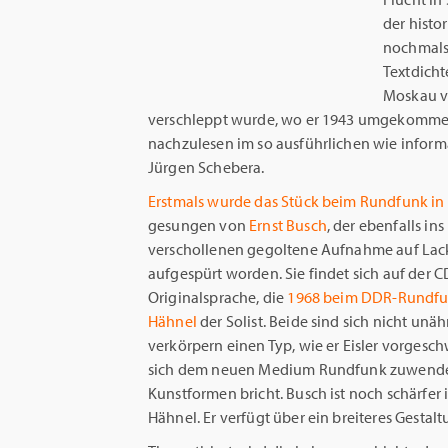
der histo
nochmals 
Textdichte
Moskau ve
verschleppt wurde, wo er 1943 umgekommen is
nachzulesen im so ausführlichen wie inform
Jürgen Schebera.
Erstmals wurde das Stück beim Rundfunk in B
gesungen von
Ernst Busch
, der ebenfalls in
verschollenen gegoltene Aufnahme auf Lackfo
aufgespürt worden. Sie findet sich auf der 
Originalsprache, die
1968 beim DDR-Rundf
Hähnel
der Solist. Beide sind sich nicht unä
verkörpern einen Typ, wie er Eisler vorgesc
sich dem neuen Medium Rundfunk zuwendet
Kunstformen bricht. Busch ist noch schärfer 
Hähnel. Er verfügt über ein breiteres Gestal