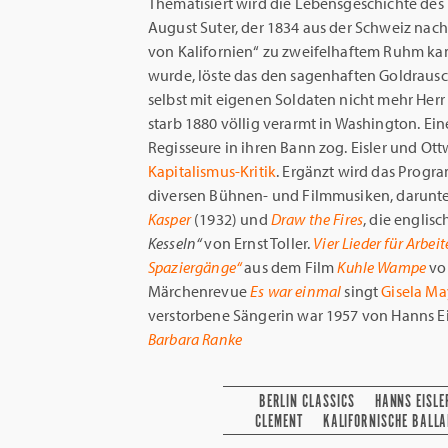
Thematisiert wird die Lebensgeschichte des
August Suter, der 1834 aus der Schweiz nac
von Kalifornien“ zu zweifelhaftem Ruhm ka
wurde, löste das den sagenhaften Goldrausch
selbst mit eigenen Soldaten nicht mehr Herr
starb 1880 völlig verarmt in Washington. Eine
Regisseure in ihren Bann zog. Eisler und Ott
Kapitalismus-Kritik
. Ergänzt wird das Progr
diversen Bühnen- und Filmmusiken, darunt
Kasper
(1932) und
Draw the Fires
, die englis
Kesseln“
von Ernst Toller.
Vier Lieder für Arbei
Spaziergänge“
aus dem Film
Kuhle Wampe
vo
Märchenrevue
Es war einmal
singt
Gisela Ma
verstorbene Sängerin war 1957 von Hanns Ei
Barbara Ranke
BERLIN CLASSICS
HANNS EISLE
CLEMENT
KALIFORNISCHE BALLA