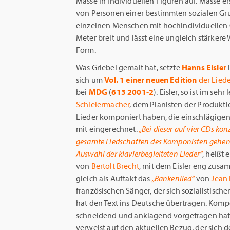
Masse in individuellen Figuren auf. Masse e
von Personen einer bestimmten sozialen Gr
einzelnen Menschen mit hochindividuellen Ges
Meter breit und lässt eine ungleich stärkere
Form.
Was Griebel gemalt hat, setzte
Hanns Eisler
i
sich um
Vol. 1 einer neuen Edition
der Lied
bei
MDG
(
613 2001-2
). Eisler, so ist im se
Schleiermacher
, dem Pianisten der Produktio
Lieder komponiert haben, die einschlägig
mit eingerechnet.
„Bei dieser auf vier CDs k
gesamte Liedschaffen des Komponisten gehen,
Auswahl der klavierbegleiteten Lieder“
, heißt
von
Bertolt Brecht
, mit dem Eisler eng zusa
gleich als Auftakt das
„Bankenlied“
von
Jean 
französischen Sänger, der sich sozialistisch
hat den Text ins Deutsche übertragen. Kompo
schneidend und anklagend vorgetragen hat 
verweist auf den aktuellen Bezug, der sich d