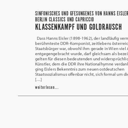
SINFONISCHES UND GFESUNGENES VON HANNS EISLER
BERLIN CLASSICS UND CAPRICCIO
KLASSENKAMPF UND GOLDRAUSCH
Dass Hanns Eisler (1898-1962), der landläufig ver
berühmteste DDR-Komponist, zeitlebens österrei
Staatsbürger war, obwohl ihm gerade in Wien viel
entgegengebracht wurde, darf gleichsam als beze
gelten für diesen bedeutenden und widersprüchli
Künstler, dem die DDR ihre Nationalhymne verdank
ging Eislers Bekenntnis zum neuen ostdeutschen
Staatssozialismus offenbar nicht, sich formal um di
[…]
weiterlesen...