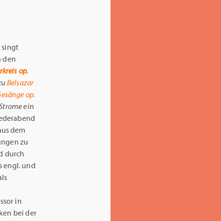
r
singt
h den
rkreis op.
zu
Belsazar
Gesänge op.
Strome
ein
iederabend
 aus dem
lungen zu
d durch
us engl. und
als
ssor in
ken bei der