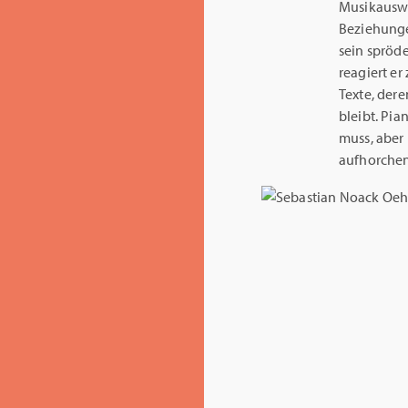
Musikauswa
Beziehungen
sein spröde
reagiert e
Texte, der
bleibt. Pia
muss, aber
aufhorchen 