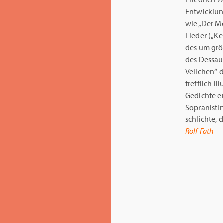
Entwicklun
wie „Der M
Lieder („Ke
des um grö
des Dessau
Veilchen“ 
trefflich i
Gedichte e
Sopranisti
schlichte,
Rolf Fath