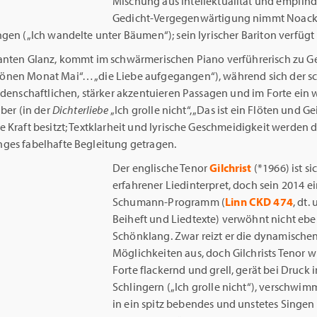
Mischung aus Intellektualität und empfin
Gedicht-Vergegenwärtigung nimmt Noack 
gen („Ich wandelte unter Bäumen“); sein lyrischer Bariton verfügt
anten Glanz, kommt im schwärmerischen Piano verführerisch zu G
nen Monat Mai“… „die Liebe aufgegangen“), während sich der s
idenschaftlichen, stärker akzentuieren Passagen und im Forte ein
aber (in der
Dichterliebe
„Ich grolle nicht“, „Das ist ein Flöten und G
 Kraft besitzt; Textklarheit und lyrische Geschmeidigkeit werden 
ges fabelhafte Begleitung getragen.
Der englische Tenor
Gilchrist
(*1966) ist si
erfahrener Liedinterpret, doch sein 2014 e
Schumann-Programm (
Linn CKD 474
, dt.
Beiheft und Liedtexte) verwöhnt nicht eb
Schönklang. Zwar reizt er die dynamische
Möglichkeiten aus, doch Gilchrists Tenor w
Forte flackernd und grell, gerät bei Druck i
Schlingern („Ich grolle nicht“), verschwim
in ein spitz bebendes und unstetes Singen