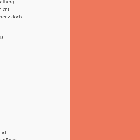
leitung
nicht
urrenz doch
und
estoßene