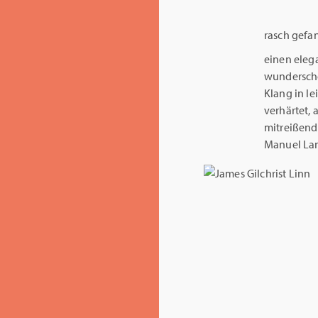
rasch gefan
einen eleg
wunderschö
Klang in le
verhärtet, 
mitreißende
Manuel Lan