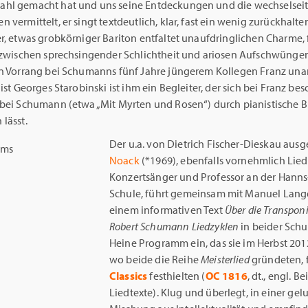
hl gemacht hat und uns seine Entdeckungen und die wechselsei
 vermittelt, er singt textdeutlich, klar, fast ein wenig zurückhalt
r, etwas grobkörniger Bariton entfaltet unaufdringlichen Charme, 
r zwischen sprechsingender Schlichtheit und ariosen Aufschwüngen
en Vorrang bei Schumanns fünf Jahre jüngerem Kollegen Franz una
nist Georges Starobinski ist ihm ein Begleiter, der sich bei Franz be
 bei Schumann (etwa „Mit Myrten und Rosen“) durch pianistische 
lässt.
Der u.a. von Dietrich Fischer-Dieskau ausg
Noack
(*1969), ebenfalls vornehmlich Lie
Konzertsänger und Professor an der Hanns-
Schule, führt gemeinsam mit Manuel Lang
einem informativen Text
Über die Transpon
Robert Schumann Liedzyklen
in beider Sch
Heine Programm ein, das sie im Herbst 2012
wo beide die Reihe
Meisterlied
gründeten, 
Classics
festhielten (
OC 1816
, dt., engl. Be
Liedtexte). Klug und überlegt, in einer ge