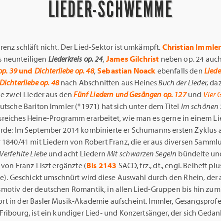
LIEDER-SCHWEMME
enz schläft nicht. Der Lied-Sektor ist umkämpft.
Christian Immle
 neunteiligen
Liederkreis op. 24
,
James Gilchrist
neben op. 24 auc
 op. 39
und
Dichterliebe op. 48
,
Sebastian Noack
ebenfalls den
Liede
Dichterliebe op. 48
nach Abschnitten aus Heines
Buch der Lieder,
da
je zwei Lieder aus den
Fünf Liedern und Gesängen op. 127
und
Vier 
utsche Bariton Immler (*1971) hat sich unter dem Titel
Im schönen 
reiches Heine-Programm erarbeitet, wie man es gerne in einem L
rde: Im September 2014 kombinierte er Schumanns ersten Zyklus
r 1840/41 mit Liedern von Robert Franz, die er aus diversen Samm
Verfehlte Liebe
und acht Liedern
Mit schwarzen Segeln
bündelte un
 von Franz Liszt ergänzte (
Bis 2143
SACD, frz., dt., engl. Beiheft pl
te). Geschickt umschnürt wird diese Auswahl durch den Rhein, der 
motiv der deutschen Romantik, in allen Lied-Gruppen bis hin zum
t in der Basler Musik-Akademie aufscheint. Immler, Gesangsprofe
ribourg, ist ein kundiger Lied- und Konzertsänger, der sich Gedan