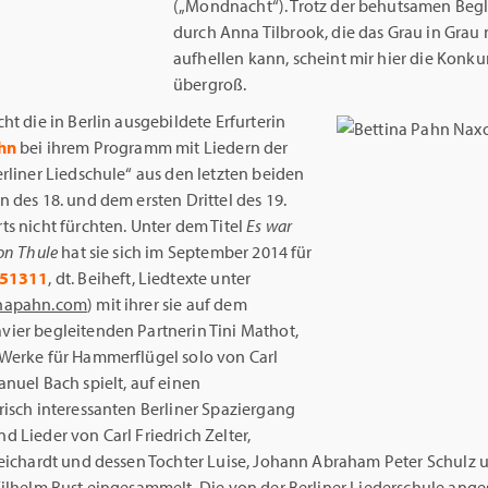
(„Mondnacht“). Trotz der behutsamen Beg
durch Anna Tilbrook, die das Grau in Grau 
aufhellen kann, scheint mir hier die Konk
übergroß.
ht die in Berlin ausgebildete Erfurterin
hn
bei ihrem Programm mit Liedern der
rliner Liedschule“ aus den letzten beiden
 des 18. und dem ersten Drittel des 19.
s nicht fürchten. Unter dem Titel
Es war
von Thule
hat sie sich im September 2014 für
551311
, dt. Beiheft, Liedtexte unter
napahn.com
) mit ihrer sie auf dem
ier begleitenden Partnerin Tini Mathot,
Werke für Hammerflügel solo von Carl
nuel Bach spielt, auf einen
risch interessanten Berliner Spaziergang
 Lieder von Carl Friedrich Zelter,
Reichardt und dessen Tochter Luise, Johann Abraham Peter Schulz 
Wilhelm Rust eingesammelt. Die von der Berliner Liederschule ang