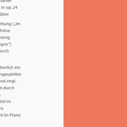
dsamer
in op. 24
 über
eltung („Im
chöne
 wenig
eigen“)
durch
cherlich ein
ingespieltes
 und engl.
en durch
n
ird im
ns
mt im Piano