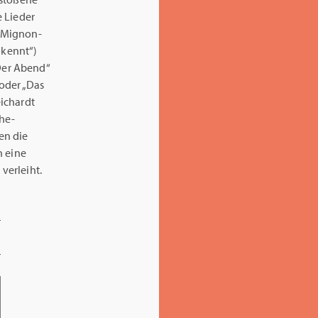
e Lieder
n Mignon-
 kennt“)
Der Abend“
oder „Das
ichardt
the-
en die
h eine
verleiht.