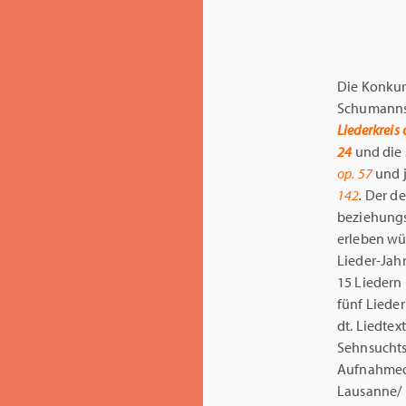
Die Konkurr
Schumanns
Liederkreis
24
und die
op. 57
und 
142
.
Der de
beziehungs
erleben wü
Lieder-Jah
15 Liedern
fünf Lieder
dt. Liedtex
Sehnsuchts
Aufnahmeor
Lausanne/ F