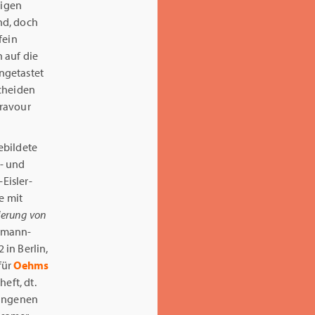
tigen
end, doch
fein
 auf die
ngetastet
scheiden
Bravour
ebildete
d- und
Eisler-
e mit
ierung von
umann-
 in Berlin,
für
Oehms
iheft, dt.
lungenen