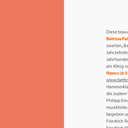
Diese brauc
Bettina Pa
zweiten „Be
Jahrzehnten
Jahrhundert
ein König 
Naxos
(
8.
www.betti
Hammerklav
die zudem 
Philipp Ema
musikhisto
begeben und
Friedrich 
Friedrich 