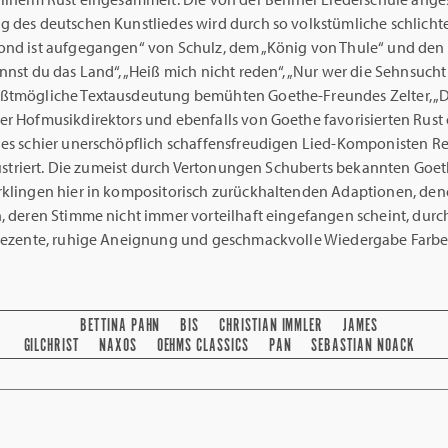
g des deutschen Kunstliedes wird durch so volkstümliche schlicht
ond ist aufgegangen“ von Schulz, dem „König von Thule“ und de
nnst du das Land“, „Heiß mich nicht reden“, „Nur wer die Sehnsucht
ßtmögliche Textausdeutung bemühten Goethe-Freundes Zelter, „
er Hofmusikdirektors und ebenfalls von Goethe favorisierten Rust 
des schier unerschöpflich schaffensfreudigen Lied-Komponisten Re
llustriert. Die zumeist durch Vertonungen Schuberts bekannten Goe
rklingen hier in kompositorisch zurückhaltenden Adaptionen, den
n, deren Stimme nicht immer vorteilhaft eingefangen scheint, durc
 dezente, ruhige Aneignung und geschmackvolle Wiedergabe Farbe 
BETTINA PAHN
BIS
CHRISTIAN IMMLER
JAMES
GILCHRIST
NAXOS
OEHMS CLASSICS
PAN
SEBASTIAN NOACK