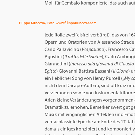
Moll für Cembalo komponierte, das auch auf 
Filippo Mineccia/ Foto www.filippomineccia.com
jede Rolle zweifelsfrei verbürgt), das von 16
Opern und Oratorien von Alessandro Stradel
Carlo Pallavicino (
Vespasiano
), Francesco Cav
Agostini (
Il ratto delle Sabine
), Carlo Ambrogi
Giannettini (
Ingresso alla gioventù di Claudi
Egitto
) Giovanni Battista Bassani (
Il Giona
) u
ein lieblicher Song von Henry Purcell (
„My so
nicht dem Dacapo-Aufbau, sind oft kurz und
Verzierungen sowie von Instrumentalritornel
Arien kleine Veränderungen vorgenommen 
Dramatik zu erhöhen. Bemerkenswert gut ge
Musik mit eingänglichen Affekten und Emot
vernachlässigte Epoche am Ende des 17. Jahr
damals einiges konzipiert und komponiert w