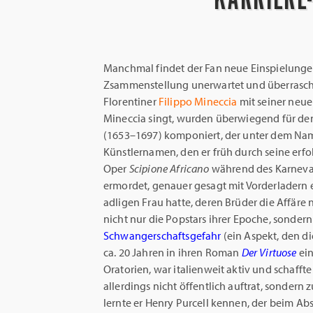
Manchmal findet der Fan neue Einspielunge
Zsammenstellung unerwartet und überraschen
Florentiner
Filippo Mineccia
mit seiner neu
Mineccia singt, wurden überwiegend für de
(1653–1697) komponiert, der unter dem N
Künstlernamen, den er früh durch seine erfol
Oper
Scipione Africano
während des Karneval
ermordet, genauer gesagt mit Vorderladern er
adligen Frau hatte, deren Brüder die Affäre 
nicht nur die Popstars ihrer Epoche, sonder
Schwangerschaftsgefahr
(ein Aspekt, den d
ca. 20 Jahren in ihren Roman
Der Virtuose
ein
Oratorien, war italienweit aktiv und schafft
allerdings nicht öffentlich auftrat, sondern
lernte er Henry Purcell kennen, der beim A