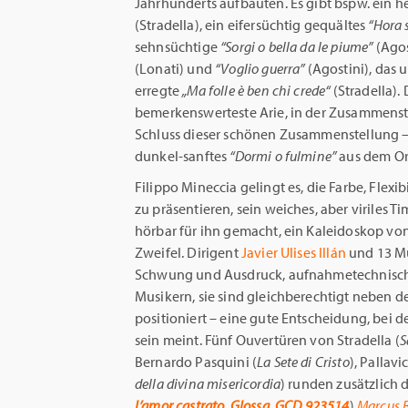
Jahrhunderts aufbauten. Es gibt bspw. ein h
(Stradella), ein eifersüchtig gequältes
“Hora s
sehnsüchtige
“Sorgi o bella da le piume”
(Agos
(Lonati) und
“Voglio guerra”
(Agostini), das 
erregte
„Ma folle è ben
chi crede“
(Stradella). 
bemerkenswerteste Arie, in der Zusammenstel
Schluss dieser schönen Zusammenstellung – 
dunkel-sanftes
“Dormi o fulmine”
aus dem O
Filippo Mineccia gelingt es, die Farbe, Flexi
zu präsentieren, sein weiches, aber viriles 
hörbar für ihn gemacht, ein Kaleidoskop von
Zweifel. Dirigent
Javier Ulises Illán
und 13 M
Schwung und Ausdruck, aufnahmetechnisch 
Musikern, sie sind gleichberechtigt neben d
positioniert – eine gute Entscheidung, bei 
sein meint. Fünf Ouvertüren von Stradella (
S
Bernardo Pasquini (
La Sete di Cristo
), Pallavi
della divina misericordia
) runden zusätzlich
L’amor castrato, Glossa, GCD 923514
)
Marcus 