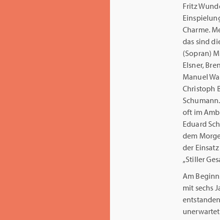
Fritz Wunde
Einspielun
Charme. Me
das sind d
(Sopran) M
Elsner, Bre
Manuel Wals
Christoph 
Schumann. C
oft im Amb
Eduard Sch
dem Morgen
der Einsatz
„Stiller Ge
Am Beginn s
mit sechs 
entstanden 
unerwarte