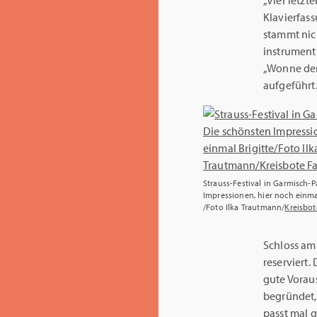
„Vier letzt
Klavierfass
stammt nic
instrument
„Wonne der
aufgeführt
Strauss-Festival in Garmisch-
Impressionen, hier noch einma
/Foto Ilka Trautmann/
Kreisbo
Schloss am
reserviert.
gute Vorau
begründet, 
passt mal g