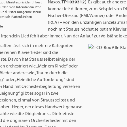
Naxos,
TP1039312
). Es gibt auch andere
ppt: Ministerpräsident Horst
urden von Intendantin Prof.
kompakte Editionen, zum Beispiel von Di
s) und Erster Bürgermeisterin
Fischer-Dieskau (EMI/Warner) oder Andr
Garmisch-Partenkirchen
(RCA) – von den unzähligen Einzelaufn
te
noch mit Strauss höchst selbst am Klavier
Irgendein Lied fehlt aber immer. Nun der Anlauf zur Vollständigkei
affen lässt sich in mehrere Kategorien
die reinen Klavierlieder sind die
te. Davon hat Strauss selbst einige der
en orchestriert wie „Meinem Kinde“ oder
Wieder andere wie „Traum durch die
 oder „Heimliche Aufforderung“ sind
r Hand mit Orchesterbegleitung versehen
ueignung“ gibt es sogar in zwei
ersionen, einmal von Strauss selbst und
obert Heger, der dieses Handwerk genauso
chte wie die Dirigierkunst. Die kleinste
 die originären Orchesterlieder mit den