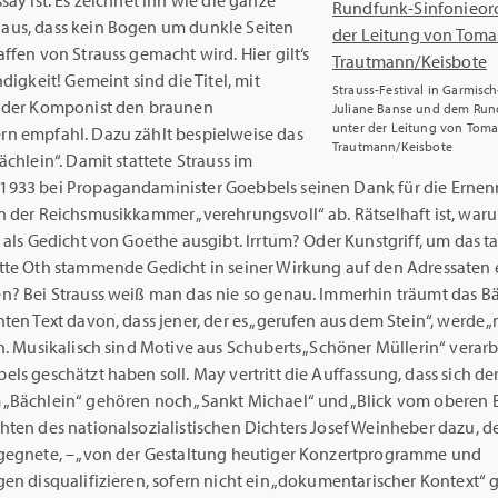
say ist. Es zeichnet ihn wie die ganze
us, dass kein Bogen um dunkle Seiten
ffen von Strauss gemacht wird. Hier gilt‘s
ndigkeit! Gemeint sind die Titel, mit
Strauss-Festival in Garmisc
 der Komponist den braunen
Juliane Banse und dem Rund
unter der Leitung von Tomas
n empfahl. Dazu zählt bespielweise das
Trautmann/Keisbote
ächlein“. Damit stattete Strauss im
933 bei Propagandaminister Goebbels seinen Dank für die Erne
n der Reichsmusikkammer „verehrungsvoll“ ab. Rätselhaft ist, war
 als Gedicht von Goethe ausgibt. Irrtum? Oder Kunstgriff, um das t
tte Oth stammende Gedicht in seiner Wirkung auf den Adressaten
n? Bei Strauss weiß man das nie so genau. Immerhin träumt das Bä
ten Text davon, dass jener, der es „gerufen aus dem Stein“, werde 
n. Musikalisch sind Motive aus Schuberts „Schöner Müllerin“ verarbe
ls geschätzt haben soll. May vertritt die Auffassung, dass sich der
„Bächlein“ gehören noch „Sankt Michael“ und „Blick vom oberen 
hten des nationalsozialistischen Dichters Josef Weinheber dazu, d
gegnete, – „von der Gestaltung heutiger Konzertprogramme und
gen disqualifizieren, sofern nicht ein „dokumentarischer Kontext“