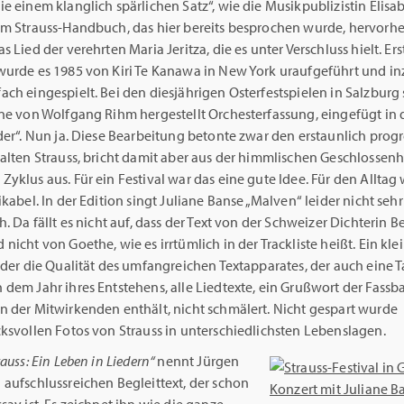
e einem klanglich spärlichen Satz“, wie die Musikpublizistin Elisa
im Strauss-Handbuch, das hier bereits besprochen wurde, hervorheb
s Lied der verehrten Maria Jeritza, die es unter Verschluss hielt. Er
wurde es 1985 von Kiri Te Kanawa in New York uraufgeführt und i
ch eingespielt. Bei den diesjährigen Osterfestspielen in Salzburg
ne von Wolfgang Rihm hergestellt Orchesterfassung, eingefügt in d
der“. Nun ja. Diese Bearbeitung betonte zwar den erstaunlich prog
alten Strauss, bricht damit aber aus der himmlischen Geschlossenh
yklus aus. Für ein Festival war das eine gute Idee. Für den Alltag
ikabel. In der Edition singt Juliane Banse „Malven“ leider nicht sehr
h. Da fällt es nicht auf, dass der Text von der Schweizer Dichterin 
nicht von Goethe, wie es irrtümlich in der Trackliste heißt. Ein kle
 der die Qualität des umfangreichen Textapparates, der auch eine T
 dem Jahr ihres Entstehens, alle Liedtexte, ein Grußwort der Fass
n der Mitwirkenden enthält, nicht schmälert. Nicht gespart wurde
ksvollen Fotos von Strauss in unterschiedlichsten Lebenslagen.
rauss: Ein Leben in Liedern“
nennt Jürgen
aufschlussreichen Begleittext, der schon