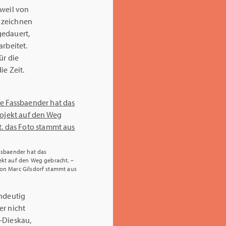
 weil von
 zeichnen
gedauert,
arbeitet.
ür die
ie Zeit.
assbaender hat das
ekt auf den Weg gebracht. –
on Marc Gilsdorf stammt aus
indeutig
er nicht
-Dieskau,