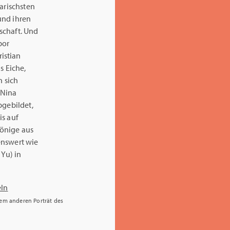
arischsten
und ihren
schaft. Und
bor
istian
s Eiche,
n sich
 Nina
bgebildet,
is auf
Könige aus
enswert wie
 Yu) in
nem anderen Porträt des