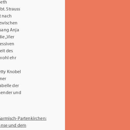
beth
t. Strauss
st nach
nzwischen
 sang Anja
ie „Vier
ressiven
eit des
 wohl ehr
Betty Knobel
iner
abelle der
baender und