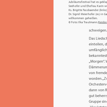
Jubiläumsfestival hat es gekla
Seehofer und Ehefrau Karin w
Ks. Brigitte Fassbaender (link
Dr. Sigrid Meierhofer (re.) in 
willkommen geheißen.
© Foto: Ilka Trautmann/
Keisbo
schweigen. 
Das Liedsch
einteilen, 
umfänglichs
bekanntest
„Morgen“. 
Dämmerung“
von fremde
worden. „Z
Orchesterv
dann von R
gut beherrs
Gruppe sind