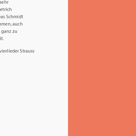
 sehr
etrich
eas Schmidt
ahmen, auch
, ganz zu
t.