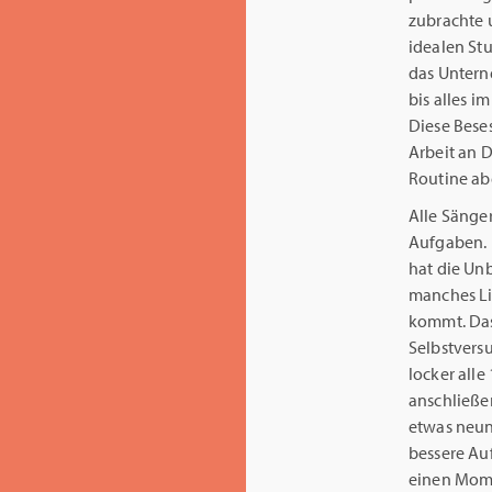
zubrachte 
idealen St
das Untern
bis alles i
Diese Beses
Arbeit an D
Routine abe
Alle Sänge
Aufgaben. 
hat die Un
manches Li
kommt. Das 
Selbstvers
locker all
anschließe
etwas neun
bessere Au
einen Mome