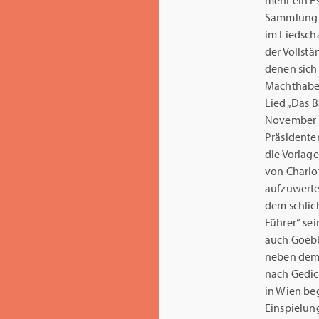
mehr ein Es
Sammlung a
im Liedscha
der Vollstä
denen sich
Machthaber
Lied „Das B
November 1
Präsidente
die Vorlage
von Charlo
aufzuwerte
dem schlich
Führer“ sei
auch Goebbe
neben dem 
nach Gedic
in Wien be
Einspielun