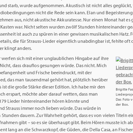
und starb, wurde aufgenommen. Akustisch ist nicht alles geglückt,
udiobedingungen nicht die Rede sein kann. Elan und Begeisterung
ehmen aus, nicht akustische Akkuratesse. Nur einen Monat hat es 
m Kasten war. Nicht selten wurden zwölf Stunden hintereinander ge
senheit ist auch zu spüren in einer gewissen musikalischen Hatz. F
etails, die für Strauss-Lieder eigentlich unabdingbar ist, fehlte oft d
r klingt anders.
r werfen sich mit einer unglaublichen Hingabe auf ihre
Nicht, dass drauflos gesungen würde. Das nicht. Mich
befangenheit und Frische beeindruckt, mit der
ed, das man tausendmal gehört hat, plötzlich herüber
ist die große Stärke dieser Edition. Ich habe mir den
Brigitte F
uch erspart, möchte aber darauf wetten, dass man
Liederproj
Das Foto v
e 179 Lieder hintereinander hören könnte und
der Box.
nd Strauss immer noch lieben würde. Das würde in
 Stunden dauern. Zur Wahrheit gehört, dass es von vielen Titeln e
fnahmen gibt – so es sie überhaupt gibt. Beim Hören musste ich ab
nt lang an die Schwarzkopf, die Güden, die Della Casa, an Fischer