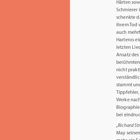
Härten sowi
Schmierer 
schenkte da
ihrem Tod 
auch mehrfa
Harteros ei
letzten Lie
Ansatz des 
berühmten Z
nicht prakt
verständlic
stammt und 
Tippfehler,
Werke nach
Biographie
bei eindruc
„Richard St
May seinen 