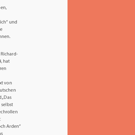
ben,
dich“ und
ke
nnen.
r Richard-
, hat
ren
xt von
eutschen
d „Das
 selbst
echrollen
t
noch Arden“
ns