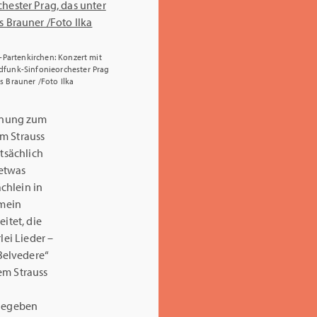
h-Partenkirchen: Konzert mit
funk-Sinfonieorchester Prag
 Brauner /Foto Ilka
nnung zum
um Strauss
atsächlich
 etwas
chlein in
„mein
itet, die
lei Lieder –
Belvedere“
em Strauss
 gegeben