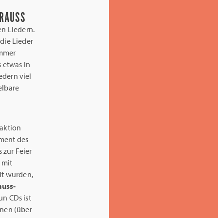
TRAUSS
en Liedern.
die Lieder
immer
s etwas in
edern viel
elbare
raktion
ament des
 zur Feier
 mit
lt wurden,
auss-
n CDs ist
nen (über