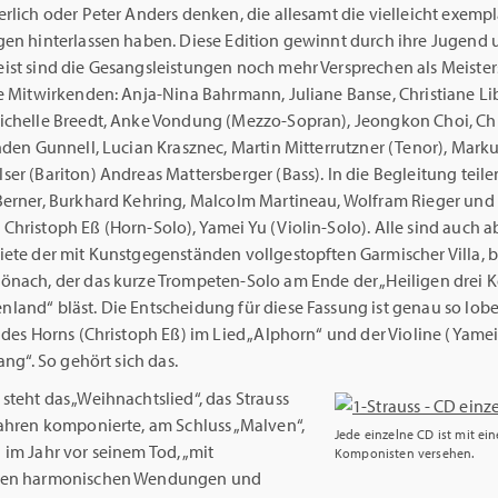
rlich oder Peter Anders denken, die allesamt die vielleicht exempl
gen hinterlassen haben. Diese Edition gewinnt durch ihre Jugend 
ist sind die Gesangsleistungen noch mehr Versprechen als Meister
ie Mitwirkenden: Anja-Nina Bahrmann, Juliane Banse, Christiane Li
ichelle Breedt, Anke Vondung (Mezzo-Sopran), Jeongkon Choi, Chr
nden Gunnell, Lucian Krasznec, Martin Mitterrutzner (Tenor), Marku
er (Bariton) Andreas Mattersberger (Bass). In die Begleitung teile
Berner, Burkhard Kehring, Malcolm Martineau, Wolfram Rieger und
hristoph Eß (Horn-Solo), Yamei Yu (Violin-Solo). Alle sind auch a
iete der mit Kunstgegenständen vollgestopften Garmischer Villa, b
önach, der das kurze Trompeten-Solo am Ende der „Heiligen drei 
land“ bläst. Die Entscheidung für diese Fassung ist genau so lob
 des Horns (Christoph Eß) im Lied „Alphorn“ und der Violine (Yamei
sang“. So gehört sich das.
teht das „Weihnachtslied“, das Strauss
Jahren komponierte, am Schluss „Malven“,
Jede einzelne CD ist mit ei
im Jahr vor seinem Tod, „mit
Komponisten versehen.
ten harmonischen Wendungen und