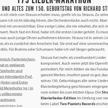
 UND ALTES ZUM 150. GEBURTSTAG VON RICHARD S
 ich mich von Strauss erholen muss, greife ich zu Strauss. Zu sein
ann ich nicht ständig hören, die Orchesterstücke auch nicht. Aber 
sind mir unverzichtbar. Eine ewige Liebe, die nie erkaltet, die sich 
uert. Noch fast ein Kind, habe ich die ersten Lieder gehört. Es mus
, was auch junge Ohren aufnehmen können. Strauss ist in seinen Li
r, als es zunächst den Anschein hat. Sie sind auf eine unverwechs
diös. Für Brahms oder Schumann habe ich viel länger gebraucht.
Strauss hat mehr als zweihundert Lieder
komponiert. Auch wenn jetzt die Opernf
protestiert, für mich bilden sie das Fund
ganzen Werkes. Insofern passt es gut, dass
seines 150. Geburtstages alle seine Lieder
Klavierbegleitung geschlossen eingespie
vom ersten bis zum letzten Opus. Die
Str
Klavierlieder-Edition
im Umfang von neu
beim Label
Two Pianists Records
erschie
Partenkirchen: Zum