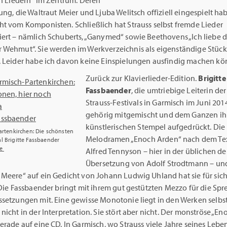
en Liedern“ im Zentrum. Deren
ung, die Waltraut Meier und Ljuba Welitsch offiziell eingespielt ha
ht vom Komponisten. Schließlich hat Strauss selbst fremde Lieder
iert – nämlich Schuberts, „Ganymed“ sowie Beethovens „Ich liebe 
 Wehmut“. Sie werden im Werkverzeichnis als eigenständige Stüc
. Leider habe ich davon keine Einspielungen ausfindig machen kö
Zurück zur Klavierlieder-Edition.
Brigitte
Fassbaender
, die umtriebige Leiterin de
Strauss-Festivals in Garmisch im Juni 2014
gehörig mitgemischt und dem Ganzen ih
künstlerischen Stempel aufgedrückt. Die
Partenkirchen: Die schönsten
Melodramen „Enoch Arden“ nach dem Te
l Brigitte Fassbaender
te
Alfred Tennyson – hier in der üblichen d
Übersetzung von Adolf Strodtmann – un
 Meere“ auf ein Gedicht von Johann Ludwig Uhland hat sie für sich
 Die Fassbaender bringt mit ihrem gut gestützten Mezzo für die Spr
ssetzungen mit. Eine gewisse Monotonie liegt in den Werken selbs
nicht in der Interpretation. Sie stört aber nicht. Der monströse „E
erade auf eine CD. In Garmisch, wo Strauss viele Jahre seines Lebe