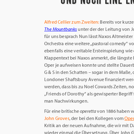
Alfred Cellier zum Zweiten:
Bereits vor kurz
The Mountbanks
unter der der Leitung von J
für uns besprach Nun lässt Naxos Altmeiste
Orchestra eine weitere „pastoral comedy“ von
ebenfalls eine veritable Ersteinspielung wie
Klappentext bei Naxos anmerkt, die längste
Oper je aufweisen konnte und stellte Daue
G & S in den Schatten – sogar in dem Maße, d
Londoner Shaftsbury Avenue finanziert wer
werden, dass bis zu Noel Cowards Zeiten, no
„Friends of Dorothy“ als gewisperter Begrif
man Nachwirkungen.
Für eine britische
operetta
von 1886 haben wi
John Groves
, der bei den Kollegen vom
Oper
Kritik an der neuen Aufnahme, die wir mit
wieder einmal die Übersetzung. Über
John G