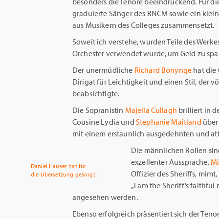
besonders die Tenöre beeindruckend. Für d
graduierte Sänger des RNCM sowie ein kleine
aus Musikern des Colleges zusammensetzt.
Soweit ich verstehe, wurden Teile des Werke
Orchester verwendet wurde, um Geld zu spare
Der unermüdliche
Richard Bonynge
hat die
Dirigat für Leichtigkeit und einen Stil, der v
beabsichtigte.
Die Sopranistin
Majella Cullagh
brilliert in 
Cousine Lydia und
Stephanie Maitland
übern
mit einem erstaunlich ausgedehnten und att
Die männlichen Rollen sind
exzellenter Aussprache.
Mi
Daniel Hauser hat für
Offizier des Sheriffs, mimt
die Übersetzung gesorgt.
„I am the Sheriff’s faithful
angesehen werden.
Ebenso erfolgreich präsentiert sich der Teno