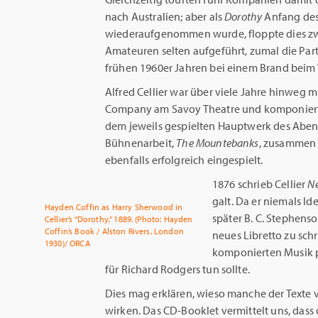
nach Australien; aber als
Dorothy
Anfang des
wiederaufgenommen wurde, floppte dies zwe
Amateuren selten aufgeführt, zumal die Par
frühen 1960er Jahren bei einem Brand beim 
Alfred Cellier war über viele Jahre hinweg m
Company am Savoy Theatre und komponierte
dem jeweils gespielten Hauptwerk des Abends
Bühnenarbeit,
The Mountebanks
, zusammen m
ebenfalls erfolgreich eingespielt.
1876 schrieb Cellier
N
galt. Da er niemals Id
Hayden Coffin as Harry Sherwood in
später B. C. Stephens
Cellier’s “Dorothy,” 1889. (Photo: Hayden
Coffin’s Book / Alston Rivers, London
neues Libretto zu schr
1930)/ ORCA
komponierten Musik pa
für Richard Rodgers tun sollte.
Dies mag erklären, wieso manche der Texte
wirken. Das CD-Booklet vermittelt uns, dass 