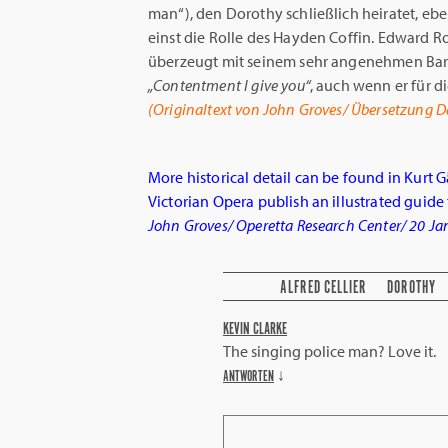
man“), den Dorothy schließlich heiratet, eb
einst die Rolle des Hayden Coffin. Edward R
überzeugt mit seinem sehr angenehmen Barit
„Contentment I give you“
, auch wenn er für d
(Originaltext von John Groves/ Übersetzung D
More historical detail can be found in Kurt G
Victorian Opera publish an illustrated guide 
John Groves/ Operetta Research Center/ 20 Ja
ALFRED CELLIER
DOROTHY
KEVIN CLARKE
The singing police man? Love it.
ANTWORTEN
↓