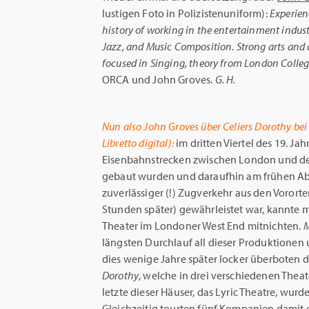
lustigen Foto in Polizistenuniform):
Experien
history of working in the entertainment industr
Jazz, and Music Composition. Strong arts and d
focused in Singing, theory from London Colleg
ORCA und John Groves.
G. H.
Nun also John Groves über Celiers Dorothy be
Libretto digital):
im dritten Viertel des 19. Ja
Eisenbahnstrecken zwischen London und d
gebaut wurden und daraufhin am frühen Ab
zuverlässiger (!) Zugverkehr aus den Vororte
Stunden später) gewährleistet war, kannte 
Theater im Londoner West End mitnichten.
M
längsten Durchlauf all dieser Produktionen
dies wenige Jahre später locker überboten
Dorothy
, welche in drei verschiedenen Thea
letzte dieser Häuser, das Lyric Theatre, wu
Gleichzeitig tourten fünf Kompanien damit 