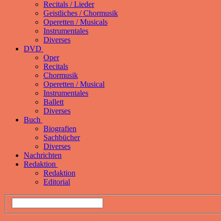
Recitals / Lieder
Geistliches / Chormusik
Operetten / Musicals
Instrumentales
Diverses
DVD
Oper
Recitals
Chormusik
Operetten / Musical
Instrumentales
Ballett
Diverses
Buch
Biografien
Sachbücher
Diverses
Nachrichten
Redaktion
Redaktion
Editorial