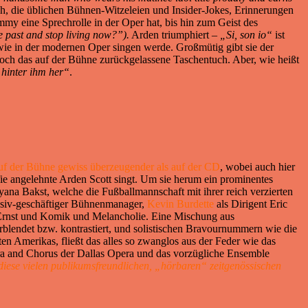
h, die üblichen Bühnen-Witzeleien und Insider-Jokes, Erinnerungen
y eine Sprechrolle in der Oper hat, bis hin zum Geist des
e past and stop living now?”).
Arden triumphiert –
„Si, son io“
ist
ie in der modernen Oper singen werde. Großmütig gibt sie der
ur noch das auf der Bühne zurückgelassene Taschentuch. Aber, wie heißt
 hinter ihm her“
.
 auf der Bühne gewiss überzeugender als auf der CD
, wobei auch hier
fie angelehnte Arden Scott singt. Um sie herum ein prominentes
ana Bakst, welche die Fußballmannschaft mit ihrer reich verzierten
nsiv-geschäftiger Bühnenmanager,
Kevin Burdette
als Dirigent Eric
Ernst und Komik und Melancholie. Eine Mischung aus
blendet bzw. kontrastiert, und solistischen Bravournummern wie die
n Amerikas, fließt das alles so zwanglos aus der Feder wie das
ra and Chorus der Dallas Opera und das vorzügliche Ensemble
diese vielen publikumsfreundlichen, „hörbaren“ zeitgenössischen