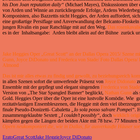
his Don Joan reputation daily“
(Michael Mayes), Diskussionen über d
von Arden und Winnie an zurückliegende Erfolge, Ardens Wiederbegeg
Komponisten, also Bazzettis nicht Heggies, der Arden auffordert, si
eine großartige Persiflage und Anverwandlung der Belcanto-Floskeln –
jungen Rivalin ein paar Ratschläge mit auf den Weg.
Das rosenkavalie
es in der Inhaltsangabe: Arden bleibt allein auf der Bühne zurück u
Jake Heggies Oper „Great Scott“ an der Dallas Opera 2015/ Szene m
Gunn, Joyce DiDonato und Frederica von Stade/ Foto Dallas Opera/
Almond
Das ist mir alles etwas zu findig und gewollt, zu beziehungsreich ko
in allen Szenen sofort die umwerfende Präsenz von
Joyce Didonato
zu
Ensemble mit der gepflegt und elegant singenden
Frederica von Stade
Version von „The Star Spangled Banner“ beglückt,
Nathan Gunn
als 
Gold. Heggies Oper über die Oper ist eine lustvolle Komödie. Wie gu
rezitativlastigen Ensembleszenen, die Heggie mit dem viel überzeuge
finale Pseudo-Donizetti- Cabaletta
„Io sola posso salvare Pompei“
. 
zusammengeklaubte Sextett
„I couldn’t possibly“
, doch
wirklich orig
kämpfen gegen die Längen der beiden Akte mit 78 bzw. 77 Minuten Sp
Opern neukomponiert die, wie in Dallas, für ausverkaufte Häuser s
Erato
Great Scott
Jake Heggie
Joyce DiDonato