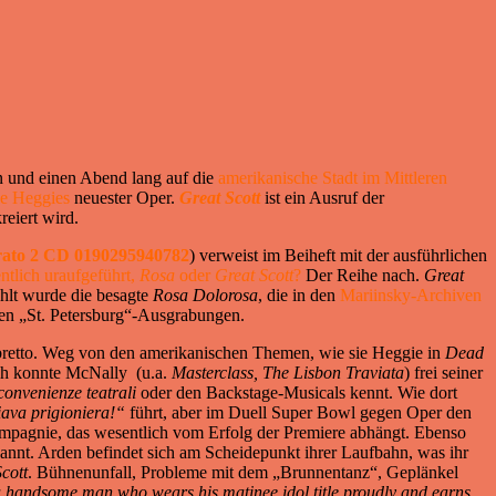
n und einen Abend lang auf die
amerikanische Stadt im Mittleren
e Heggies
neuester Oper.
Great Scott
ist ein Ausruf der
reiert wird.
ato 2 CD 0190295940782
) verweist im Beiheft mit der ausführlichen
ntlich uraufgeführt,
Rosa
oder
Great Scott
?
Der Reihe nach.
Great
ählt wurde die besagte
Rosa Dolorosa
, die in den
Mariinsky-Archiven
ren „St. Petersburg“-Ausgrabungen.
ibretto. Weg von den amerikanischen Themen, wie sie Heggie in
Dead
ich konnte McNally (u.a.
Masterclass, The Lisbon Traviata
) frei seiner
convenienze teatrali
oder den Backstage-Musicals kennt. Wie dort
ava prigioniera!“
führt, aber im Duell Super Bowl gegen Oper den
ompagnie, das wesentlich vom Erfolg der Premiere abhängt. Ebenso
nt. Arden befindet sich am Scheidepunkt ihrer Laufbahn, was ihr
cott
. Bühnenunfall, Probleme mit dem „Brunnentanz“, Geplänkel
 handsome man who wears his matinee idol title proudly and earns