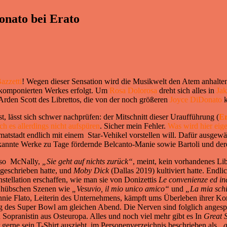
onato bei Erato
Bazzetti
! Wegen dieser Sensation wird die Musikwelt den Atem anhalte
5 komponierten Werkes erfolgt. Um
Rosa Dolorosa
dreht sich alles in
Jak
Arden Scott des Librettos, die von der noch größeren
Joyce DiDonato
k
 ist, lässt sich schwer nachprüfen: der Mitschnitt dieser Uraufführung (
Er
ch es allerdings nicht aufspüren
. Sicher mein Fehler.
Was wird hier eige
imatstadt endlich mit einem Star-Vehikel vorstellen will. Dafür ausgew
ekannte Werke zu Tage fördernde Belcanto-Manie sowie Bartoli und de
, so McNally,
„Sie geht auf nichts zurück“
, meint, kein vorhandenes L
geschrieben hatte, und
Moby Dick
(Dallas 2019) kultiviert hatte. Endl
stellation erschaffen, wie man sie von Donizettis
Le convenienze ed in
 hübschen Szenen wie
„Vesuvio, il mio unico amico“
und
„La mia schi
nnie Flato, Leiterin des Unternehmens, kämpft ums Überleben ihrer K
des Super Bowl am gleichen Abend. Die Nerven sind folglich angespan
Sopranistin aus Osteuropa. Alles und noch viel mehr gibt es In
Great S
erne sein T-Shirt auszieht, im Personenverzeichnis beschrieben als
„a