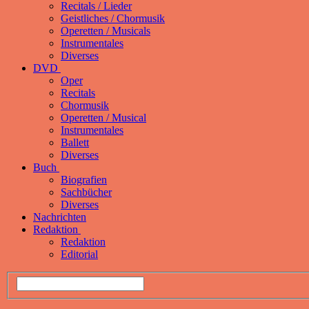
Recitals / Lieder
Geistliches / Chormusik
Operetten / Musicals
Instrumentales
Diverses
DVD
Oper
Recitals
Chormusik
Operetten / Musical
Instrumentales
Ballett
Diverses
Buch
Biografien
Sachbücher
Diverses
Nachrichten
Redaktion
Redaktion
Editorial