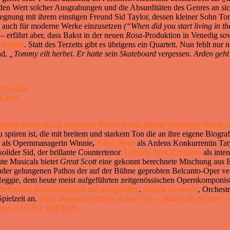
en Wert solcher Ausgrabungen und die Absurditäten des Genres an sic
nung mit ihrem einstigen Freund Sid Taylor, dessen kleiner Sohn Tomm
ch auch für moderne Werke einzusetzen
(“When did you start living in th
 erfährt aber, dass Bakst in der neuen
Rosa-
Produktion in Venedig sow
rt stark
. Statt des Terzetts gibt es übrigens ein Quartett. Nun fehlt n
nd,
„Tommy eilt herbei. Er hatte sein Skateboard vergessen. Arden geht
it Nathan
 Karen
mpiliert und wirkt als modernes Pasticcio und adrette Backstage-Opera
 spüren ist, die mit breitem und starkem Ton die an ihre eigene Biogra
als Opernmanagerin Winnie
,
Ailyn Pérez
als Ardens Konkurrentin Taty
solider Sid, der brillante Countertenor
Anthony Roth Costanzo
als inte
te Musicals bietet
Great Scott
eine gekonnt berechnete Mischung aus 
nder gelungenen Pathos der auf der Bühne geprobten Belcanto-Oper ver
Heggie, dem heute meist aufgeführten zeitgenössischen Opernkomponiste
inell ist der Stilmischmasch nur gelegentlich
.
Patrick Summers
, Orchest
ielzeit an.
(Aber immerhin gibt es in den USA – anders als bei uns – 
orgen… G. H.)
Rolf Fath