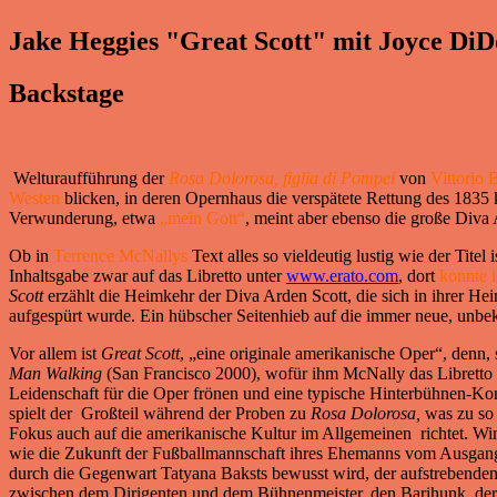
Jake Heggies "Great Scott" mit Joyce DiD
Backstage
Welturaufführung der
Rosa Dolorosa, figlia di Pompei
von
Vittorio 
Westen
blicken, in deren Opernhaus die verspätete Rettung des 183
Verwunderung, etwa
„mein Gott“
, meint aber ebenso die große Diva 
Ob in
Terrence McNallys
Text alles so vieldeutig lustig wie der Titel
Inhaltsgabe zwar auf das Libretto unter
www.erato.com
, dort
konnte i
Scott
erzählt die Heimkehr der Diva Arden Scott, die sich in ihrer He
aufgespürt wurde. Ein hübscher Seitenhieb auf die immer neue, unb
Vor allem ist
Great Scott
, „eine originale amerikanische Oper“, denn
Man Walking
(San Francisco 2000), wofür ihm McNally das Libretto 
Leidenschaft für die Oper frönen und eine typische Hinterbühnen-Kon
spielt der Großteil während der Proben zu
Rosa Dolorosa,
was zu so
Fokus auch auf die amerikanische Kultur im Allgemeinen richtet. Wi
wie die Zukunft der Fußballmannschaft ihres Ehemanns vom Ausgang 
durch die Gegenwart Tatyana Baksts bewusst wird, der aufstrebenden 
zwischen dem Dirigenten und dem Bühnenmeister, den Barihunk, der g