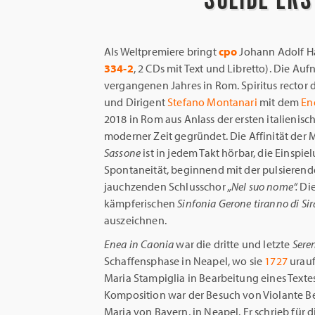
Als Weltpremiere bringt
cpo
Johann Adolf H
334-2
, 2 CDs mit Text und Libretto). Die A
vergangenen Jahres in Rom. Spiritus rector 
und Dirigent
Stefano Montanari
mit dem
En
2018 in Rom aus Anlass der ersten italieni
moderner Zeit gegründet. Die Affinität der
Sassone
ist in jedem Takt hörbar, die Einspi
Spontaneität, beginnend mit der pulsieren
jauchzenden Schlusschor
„Nel suo nome“.
Die
kämpferischen
Sinfonia Gerone tiranno di Si
auszeichnen.
Enea in Caonia
war die dritte und letzte
Sere
Schaffensphase in Neapel, wo sie
1727
urauf
Maria Stampiglia in Bearbeitung eines Textes 
Komposition war der Besuch von Violante Bea
Maria von Bayern, in Neapel. Er schrieb für 