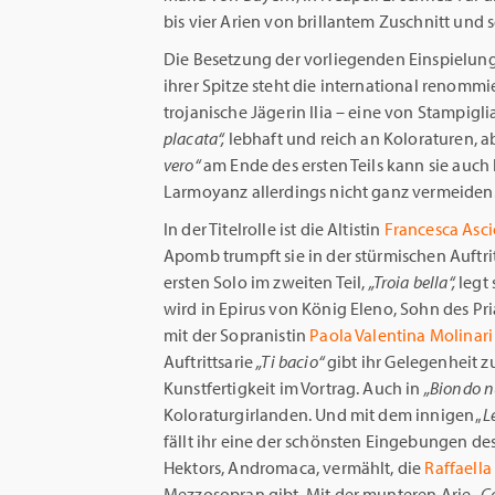
bis vier Arien von brillantem Zuschnitt un
Die Besetzung der vorliegenden Einspielung
ihrer Spitze steht die international renommi
trojanische Jägerin Ilia – eine von Stampigli
placata“,
lebhaft und reich an Koloraturen, a
vero“
am Ende des ersten Teils kann sie auch 
Larmoyanz allerdings nicht ganz vermeiden
In der Titelrolle ist die Altistin
Francesca Asci
Apomb trumpft sie in der stürmischen Auftrit
ersten Solo im zweiten Teil,
„Troia bella“,
legt 
wird in Epirus von König Eleno, Sohn des Pr
mit der Sopranistin
Paola Valentina Molinari
Auftrittsarie
„Ti bacio“
gibt ihr Gelegenheit 
Kunstfertigkeit im Vortrag. Auch in
„Biondo 
Koloraturgirlanden. Und mit dem innigen „
L
fällt ihr eine der schönsten Eingebungen de
Hektors, Andromaca, vermählt, die
Raffaella
Mezzosopran gibt. Mit der munteren Arie
„C