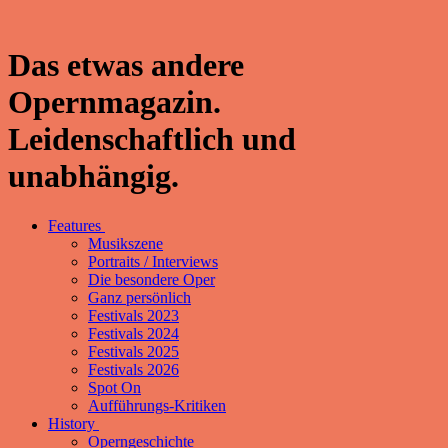
Das etwas andere
Opernmagazin.
Leidenschaftlich und
unabhängig.
Features
Musikszene
Portraits / Interviews
Die besondere Oper
Ganz persönlich
Festivals 2023
Festivals 2024
Festivals 2025
Festivals 2026
Spot On
Aufführungs-Kritiken
History
Operngeschichte