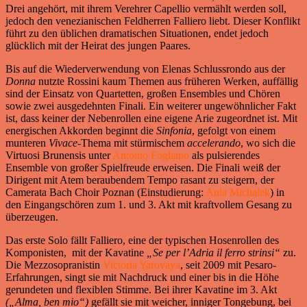
Drei angehört, mit ihrem Verehrer Capellio vermählt werden soll,
jedoch den venezianischen Feldherren Falliero liebt. Dieser Konflikt
führt zu den üblichen dramatischen Situationen, endet jedoch
glücklich mit der Heirat des jungen Paares.
Bis auf die Wiederverwendung von Elenas Schlussrondo aus der
Donna
nutzte Rossini kaum Themen aus früheren Werken, auffällig
sind der Einsatz von Quartetten, großen Ensembles und Chören
sowie zwei ausgedehnten Finali. Ein weiterer ungewöhnlicher Fakt
ist, dass keiner der Nebenrollen eine eigene Arie zugeordnet ist. Mit
energischen Akkorden beginnt die
Sinfonia
, gefolgt von einem
munteren
Vivace
-Thema mit stürmischem
accelerando
, wo sich die
Virtuosi Brunensis unter
Antonio Fogliano
als pulsierendes
Ensemble von großer Spielfreude erweisen. Die Finali weiß der
Dirigent mit Atem beraubendem Tempo rasant zu steigern, der
Camerata Bach Choir Poznan (Einstudierung:
Ania Michalek
) in
den Eingangschören zum 1. und 3. Akt mit kraftvollem Gesang zu
überzeugen.
Das erste Solo fällt Falliero, eine der typischen Hosenrollen des
Komponisten, mit der Kavatine
„Se per l’Adria il ferro strinsi“
zu.
Die Mezzosopranistin
Victoria Yarovaya
, seit 2009 mit Pesaro-
Erfahrungen, singt sie mit Nachdruck und einer bis in die Höhe
gerundeten und flexiblen Stimme. Bei ihrer Kavatine im 3. Akt
(„Alma, ben mio“)
gefällt sie mit weicher, inniger Tongebung, bei