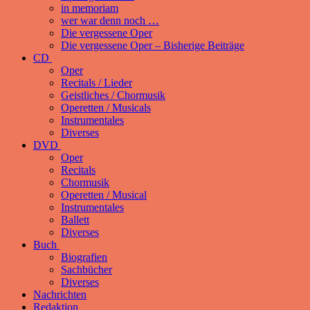
in memoriam
wer war denn noch …
Die vergessene Oper
Die vergessene Oper – Bisherige Beiträge
CD
Oper
Recitals / Lieder
Geistliches / Chormusik
Operetten / Musicals
Instrumentales
Diverses
DVD
Oper
Recitals
Chormusik
Operetten / Musical
Instrumentales
Ballett
Diverses
Buch
Biografien
Sachbücher
Diverses
Nachrichten
Redaktion