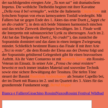
der nachfolgenden erregten Arie
„Tu non sai“
mit dramatischem
Impetus. Die weibliche Titelheldin beginnt mit ihrer Kavatine
„Della rosa il bel vermiglio“
, welche die Italienerin
Cinzia Forte
mit
lyrischem Sopran von etwas larmoyantem Tonfall wiedergibt. Mit
Falliero hat sie gegen Ende des 1. Aktes das erste Duett
(„Sappi che
un dio crudele“),
in dem sich beide Stimmen harmonisch mischen
und das reiche Zierwerk überlegen bewältigen. Im 1. Finale weiß
die Interpretin mit substanzreicher Lyrik zu überzeugen. Auch im 2.
Akt hat das Titelpaar ein Duett
(„Va crudel“
), das zunächst die
Sopranistin dominiert und das dann in einen innigen Zwiegesang
mündet. Schließlich bestimmt Bianca das Finale II mit ihrer Arie
„Teci io resto“,
die dem Rondo der Elena aus der
Donna
folgt und
der Sopranistin gebührend Gelegenheit gibt für einen bravourösen
Auftritt. Als ihr Vater Contareno ist mit
Kenneth Tarver
ein Rossini-
Veteran im Einsatz. In seiner Arie
„Pensa che
omai resistere“
beweist er noch immer intaktes Material und souveräne Technik
sowie eine sichere Bewältigung der Tessitura. Die tiefen Töne
steuert der Bassist
Baurzhan Anderzhanov
als Senator Capellio bei,
der im Duett mit Bianca im 2. und im Quartett des 3. Aktes für das
grundierende Fundament sorgt.
Bernd Hoppe
Bianca e Falliero
Gioachino Rossini
Naxos
Rossini Festival Wildbad