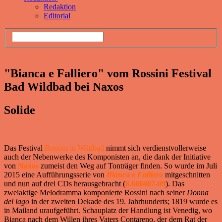
Redaktion
Editorial
"Bianca e Falliero" vom Rossini Festival
Bad Wildbad bei Naxos
Solide
Das Festival
Rossini in Wildbad
nimmt sich verdienstvollerweise
auch der Nebenwerke des Komponisten an, die dank der Initiative
von
Naxos
zumeist den Weg auf Tonträger finden. So wurde im Juli
2015 eine Aufführungsserie von
Bianca e Falliero
mitgeschnitten
und nun auf drei CDs herausgebracht (
8.660407-09
). Das
zweiaktige Melodramma komponierte Rossini nach seiner
Donna
del lago
in der zweiten Dekade des 19. Jahrhunderts; 1819 wurde es
in Mailand uraufgeführt. Schauplatz der Handlung ist Venedig, wo
Bianca nach dem Willen ihres Vaters Contareno, der dem Rat der