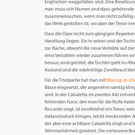
Englischen weggefallen sind. Eine Besetzung
man muss sich Namen und dazu gehörende R
zusammensuchen, wenn man nicht zufällig 
das Werk gestoßen ist, wo aber der Tenor irr
Dass die Oper nicht zum gängigen Repertoi
Handlung liegen. Ein in seiner und der Tocht
zur Rache, obwohl die neue Verlobte auf de
einst Verlobten wieder zusammen führen wil
heraus, wird getötet, die Tochter geht ins Klo
Ausland und die edelmütige Zweitbraut blei
Für die Titelpartie hat man mit
Woong-Jo Ch
Bässe eingesetzt, die angenehm samtig k
sind. In der Cabaletta im zweiten Akt entwic
fehlenden Furor, den man für die Rolle haben
Riccardo singt, ist zweifelsfrei ein Tenor, w
melancholisch klingen, leicht meckernden A
der aber eine achtbare Cabaletta singt und
Stimmschönheit gewinnt. Die verlassene Br