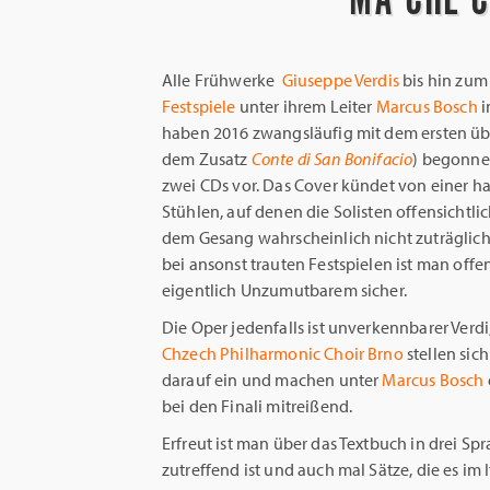
Alle Frühwerke
Giuseppe Verdis
bis hin zu
Festspiele
unter ihrem Leiter
Marcus Bosch
i
haben 2016 zwangsläufig mit dem ersten üb
dem Zusatz
Conte di San Bonifacio
) begonnen
zwei CDs vor. Das Cover kündet von einer h
Stühlen, auf denen die Solisten offensichtl
dem Gesang wahrscheinlich nicht zuträglich
bei ansonst trauten Festspielen ist man offe
eigentlich Unzumutbarem sicher.
Die Oper jedenfalls ist unverkennbarer Verd
Chzech Philharmonic
Choir Brno
stellen sich
darauf ein und machen unter
Marcus Bosch
bei den Finali mitreißend.
Erfreut ist man über das Textbuch in drei Sp
zutreffend ist und auch mal Sätze, die es im