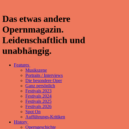
Das etwas andere
Opernmagazin.
Leidenschaftlich und
unabhängig.
Features
Musikszene
Portraits / Interviews
Die besondere Oper
Ganz persönlich
Festivals 2023
Festivals 2024
Festivals 2025
Festivals 2026
Spot On
Aufführungs-Kritiken
History
Operngeschichte