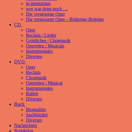
in memoriam
wer war denn noch …
Die vergessene Oper
Die vergessene Oper – Bisherige Beiträge
CD
Oper
Recitals / Lieder
Geistliches / Chormusik
Operetten / Musicals
Instrumentales
Diverses
DVD
Oper
Recitals
Chormusik
Operetten / Musical
Instrumentales
Ballett
Diverses
Buch
Biografien
Sachbücher
Diverses
Nachrichten
Redaktion