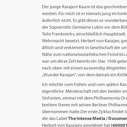
Der junge Karajan! Kaum ist das geschrieben,
werden. Für mich ist er niemals jung im he
äußerlich nicht. Es gibt dieses so wunderbar
der Sopranistin Germaine Lubin vor dem Bü
Teile Frankreichs, einschließlich Hauptstadt
Wehrmacht besetzt. Herbert von Karajan, ger
ältlich und verklemmt in Gesellschaft der um
Nähe zum nationalsozialistischen Feind bis
war um diese Zeit bereits ein Star. 1938 ge
nach oben mit einem auswendig dirigierte
„Wunder Karajan“, von dem damals ein Kritik
Ich möchte vom frühen und vom späten Kara
eigentliche Meisterschaft mit den beiden 
Sinfonien, einmal mit dem Philharmonia Orc
breitem Stereo mit seinen Berliner Philharm
übernommen hatte.Der erste Zyklus findet s
die das Label
The Intense Media / Docume
Herbert von Karajans gewidmet hat
(60000