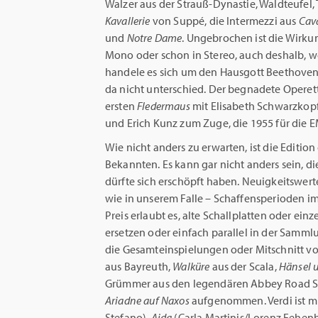
Walzer aus der Strauß-Dynastie, Waldteufel,
Kavallerie
von Suppé, die Intermezzi aus
Cava
und
Notre Dame
. Ungebrochen ist die Wirk
Mono oder schon in Stereo, auch deshalb, weil
handele es sich um den Hausgott Beethoven.
da nicht unterschied. Der begnadete Opere
ersten
Fledermaus
mit Elisabeth Schwarzkopf,
und Erich Kunz zum Zuge, die 1955 für die E
Wie nicht anders zu erwarten, ist die Editi
Bekannten. Es kann gar nicht anders sein,
dürfte sich erschöpft haben. Neuigkeitswerte 
wie in unserem Falle – Schaffensperioden 
Preis erlaubt es, alte Schallplatten oder ei
ersetzen oder einfach parallel in der Samml
die Gesamteinspielungen oder Mitschnitt v
aus Bayreuth,
Walküre
aus der Scala,
Hänsel u
Grümmer aus den legendären Abbey Road S
Ariadne auf Naxos
aufgenommen. Verdi ist m
Stefano),
Aida
(Carla Martinis/Lorenz Fehen