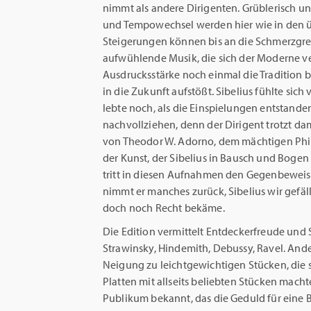
nimmt als andere Dirigenten. Grüblerisch und
und Tempowechsel werden hier wie in den üb
Steigerungen können bis an die Schmerzgr
aufwühlende Musik, die sich der Moderne ver
Ausdrucksstärke noch einmal die Tradition 
in die Zukunft aufstößt. Sibelius fühlte sic
lebte noch, als die Einspielungen entstanden,
nachvollziehen, denn der Dirigent trotzt d
von Theodor W. Adorno, dem mächtigen Phil
der Kunst, der Sibelius in Bausch und Bogen 
tritt in diesen Aufnahmen den Gegenbeweis 
nimmt er manches zurück, Sibelius wir gefäl
doch noch Recht bekäme.
Die Edition vermittelt Entdeckerfreude und
Strawinsky, Hindemith, Debussy, Ravel. Andere
Neigung zu leichtgewichtigen Stücken, die s
Platten mit allseits beliebten Stücken mac
Publikum bekannt, das die Geduld für eine 