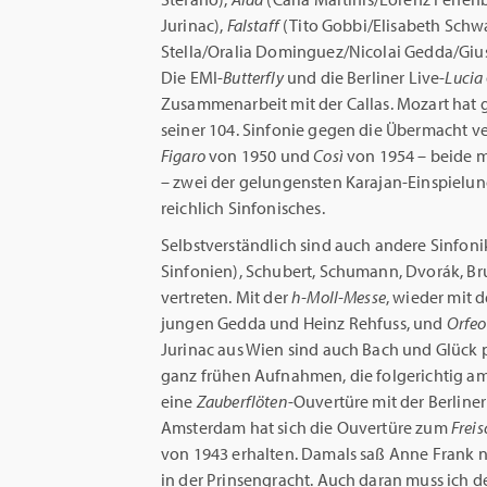
Jurinac),
Falstaff
(Tito Gobbi/Elisabeth Sch
Stella/Oralia Dominguez/Nicolai Gedda/Gius
Die EMI-
Butterfly
und die Berliner Live-
Lucia
Zusammenarbeit mit der Callas. Mozart hat 
seiner 104. Sinfonie gegen die Übermacht verl
Figaro
von 1950 und
Così
von 1954 – beide mi
– zwei der gelungensten Karajan-Einspielu
reichlich Sinfonisches.
Selbstverständlich sind auch andere Sinfonik
Sinfonien), Schubert, Schumann, Dvorák, B
vertreten. Mit der
h-Moll-Messe
, wieder mit 
jungen Gedda und Heinz Rehfuss, und
Orfeo
Jurinac aus Wien sind auch Bach und Glück p
ganz frühen Aufnahmen, die folgerichtig am 
eine
Zauberflöten
-Ouvertüre mit der Berline
Amsterdam hat sich die Ouvertüre zum
Frei
von 1943 erhalten. Damals saß Anne Frank n
in der Prinsengracht. Auch daran muss ich d