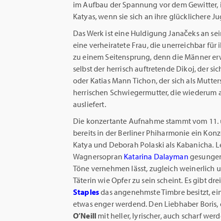
im Aufbau der Spannung vor dem Gewitter, 
Katyas, wenn sie sich an ihre glücklichere J
Das Werk ist eine Huldigung Janačeks an sei
eine verheiratete Frau, die unerreichbar für
zu einem Seitensprung, denn die Männer erw
selbst der herrisch auftretende Dikoj, der s
oder Katias Mann Tichon, der sich als Mutte
herrischen Schwiegermutter, die wiederum ab
ausliefert.
Die konzertante Aufnahme stammt vom 11. u
bereits in der Berliner Phiharmonie ein Konze
Katya und Deborah Polaski als Kabanicha. L
Wagnersopran
Katarina Dalayman
gesungen,
Töne vernehmen lässt, zugleich weinerlich 
Täterin wie Opfer zu sein scheint. Es gibt d
Staples
das angenehmste Timbre besitzt, ein
etwas enger werdend. Den Liebhaber Boris, de
O’Neill
mit heller, lyrischer, auch scharf w