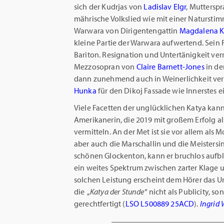
sich der Kudrjas von
Ladislav Elgr
, Mutterspr
mährische Volkslied wie mit einer Naturstim
Warwara von Dirigentengattin
Magdalena 
kleine Partie der Warwara aufwertend. Sein 
Bariton. Resignation und Untertänigkeit vermi
Mezzosopran von
Claire Barnett-Jones
in de
dann zunehmend auch in Weinerlichkeit ver
Hunka
für den Dikoj Fassade wie Innerstes e
Viele Facetten der unglücklichen Katya kan
Amerikanerin, die 2019 mit großem Erfolg al
vermitteln. An der Met ist sie vor allem als
aber auch die Marschallin und die Meistersin
schönen Glockenton, kann er bruchlos aufbl
ein weites Spektrum zwischen zarter Klage 
solchen Leistung erscheint dem Hörer das Urt
die „
Katya der Stunde
“ nicht als Publicity,
gerechtfertigt (
LSO L500889 25ACD
).
Ingrid