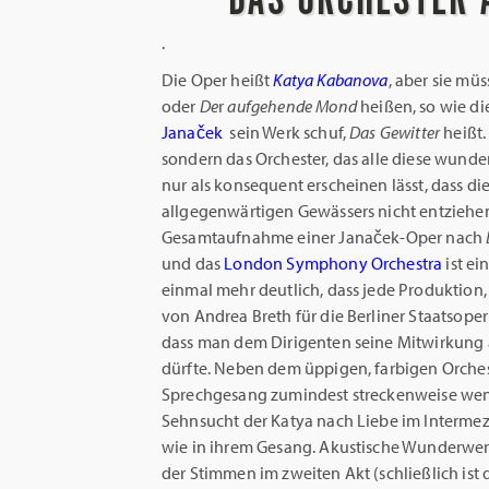
.
Die Oper heißt
Katya Kabanova
, aber sie müs
oder
De
r
aufgehende Mond
heißen, so wie di
Janaček
sein Werk schuf,
Das Gewitter
heißt.
sondern das Orchester, das alle diese wunde
nur als konsequent erscheinen lässt, dass di
allgegenwärtigen Gewässers nicht entziehen
Gesamtaufnahme einer Janaček-Oper nach
und das
London Symphony Orchestra
ist e
einmal mehr deutlich, dass jede Produktion, 
von Andrea Breth für die Berliner Staatsoper 
dass man dem Dirigenten seine Mitwirkung 
dürfte. Neben dem üppigen, farbigen Orches
Sprechgesang zumindest streckenweise wenig
Sehnsucht der Katya nach Liebe im Intermez
wie in ihrem Gesang. Akustische Wunderwer
der Stimmen im zweiten Akt (schließlich ist d