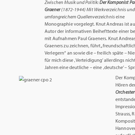
Zwischen Musik und Politik:
Der Komponist Pa
Graener
(1872-1944) Mit Werkverzeichnis und
umfangreichem Quellenverzeichnis
eine
Monographie vorgelegt. Knut Andreas ist a
Autor der informativen Beihefttexte einer
mit Aufnahmen Paul Graeners. Knut Andreas i
Graeners zu zeichnen, führt „freundschaftli
Verlegern“ an sowie die ­– freilich späte ­–
für mich diese ‚Verteidigung’ allerdings nich
Jahren eine deutliche – eine ‚deutsche’ – Sp
Der Komp
Hören der
Orcheste
entstande
Impressio
Strauss, 
Komposit
Hannover 