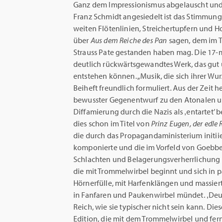
Ganz dem Impressionismus abgelauscht und
Franz Schmidt angesiedelt ist das Stimmun
weiten Flötenlinien, Streichertupfern und Ho
über
Aus dem Reiche des Pan
sagen, dem im T
Strauss Pate gestanden haben mag. Die 17-
deutlich rückwärtsgewandtes Werk, das gut 
entstehen können. „Musik, die sich ihrer Wur
Beiheft freundlich formuliert. Aus der Zeit her
bewusster Gegenentwurf zu den Atonalen u
Diffamierung durch die Nazis als ‚entartet’ 
dies schon im Titel von
Prinz Eugen, der edle 
die durch das Propagandaministerium initii
komponierte und die im Vorfeld von Goebbe
Schlachten und Belagerungsverherrlichung al
die mit Trommelwirbel beginnt und sich in
Hörnerfülle, mit Harfenklängen und massie
in Fanfaren und Paukenwirbel mündet. ‚Deu
Reich, wie sie typischer nicht sein kann. Di
Edition, die mit dem Trommelwirbel und fe