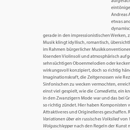
aufgefäch
eintönige
Andreas A
etwas ano
dynamisch
gerade in den impressionistischen Werken, z
Musik klingt idyllisch, romantisch, übersich
im Rahmen bürgerlicher Musikkonventionen
lösenden Violinsoli und atmosphärisch auf
sehnsüchtigen Oboenmelodien oder kecken 
wirkungsvoll konzipiert, doch so richtig hän
Imaginationskraft, die Zeitgenossen wie Rez
Sinfonischen zu wecken vermochten, erreich
einst viel gespielt, wie die
Comedietta
, ein 
in den Zwanzigern Mode war und das bei Grae
so richtig zündet. Hier haben Komponisten wi
Attraktiveres und Originelleres geschaffen
Variationen über ein russisches Volkslied
von 
Wolgaschlepper
nach den Regeln der Kunst m