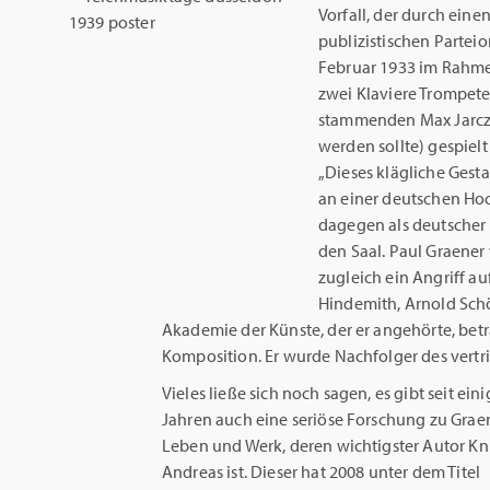
Vorfall, der durch eine
publizistischen Parteio
Februar 1933 im Rahmen
zwei Klaviere Trompet
stammenden Max Jarczyk
werden sollte) gespielt
„Dieses klägliche Ges
an einer deutschen Hoch
dagegen als deutscher K
den Saal. Paul Graener 
zugleich ein Angriff au
Hindemith, Arnold Sch
Akademie der Künste, der er angehörte, betra
Komposition. Er wurde Nachfolger des vert
Vieles ließe sich noch sagen, es gibt seit ein
Jahren auch eine seriöse Forschung zu Grae
Leben und Werk, deren wichtigster Autor Kn
Andreas ist. Dieser hat 2008 unter dem Titel