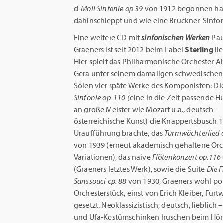
d
-Moll Sinfonie op 39
von 1912 begonnen hatt
dahinschleppt und wie eine Bruckner-Sinfon
Eine weitere CD mit
sinfonischen Werken
Pau
Graeners ist seit 2012 beim Label
Sterling
li
Hier spielt das Philharmonische Orchester A
Gera unter seinem damaligen schwedischen 
Sólen vier späte Werke des Komponisten: Di
Sinfonie op. 110 (
eine in die Zeit passende 
an große Meister wie Mozart u.a., deutsch-
österreichische Kunst) die Knappertsbusch 1
Uraufführung brachte, das
Turmwächterlied 
von 1939 (erneut akademisch gehaltene Orc
Variationen), das naive
Flötenkonzert op.116
(Graeners letztes Werk), sowie die Suite
Die F
Sanssouci op. 88
von 1930, Graeners wohl po
Orchesterstück, einst von Erich Kleiber, Fu
gesetzt. Neoklassizistisch, deutsch, lieblic
und Ufa-Kostümschinken huschen beim Hörer