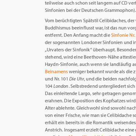
teilweise auch schon seit langem auf CD ve
Sinfonien bei der Deutschen Grammophon)
Vom berüchtigten Spätstil Celibidaches, der
Buddhismus beeinflusst war, ist das nun vo
entfernt. Den Anfang macht die
Sinfonie Nr.
der sogenannten Londoner Sinfonien und ins
„Urvaters der Sinfonik“ überhaupt. Besonde
stehend, wird eine Beethoven-Nähe attestier
Haydn-Sinfonie, auch wenn sie landläufig 
Beinamens
weniger bekannt wurde als die 
und Nr. 101
Die Uhr
, und die beiden nachfol
104
London
. Selbstredend untergliedert sich 
Das einleitende Largo, sehr getragen genom
erahnen. Die Exposition des Kopfsatzes wird
Alter ablehnte. Gleichwohl sind sowohl nach
von einer Frische, wie man sie Celibidache 
erhält ein bereits in die Romantik weisend
Anstrich. Insgesamt erzielt Celibidache eine