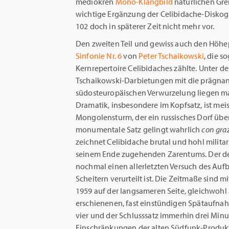
mediokren
Mono-Klangbild
natürlichen Gre
wichtige Ergänzung der Celibidache-Diskogra
102 doch in späterer Zeit nicht mehr vor.
Den zweiten Teil und gewiss auch den Höhep
Sinfonie Nr. 6
von
Peter Tschaikowski
, die 
Kernrepertoire Celibidaches zählte. Unter d
Tschaikowski-Darbietungen mit die prägnant
südosteuropäischen Verwurzelung liegen ma
Dramatik, insbesondere im Kopfsatz, ist me
Mongolensturm, der ein russisches Dorf überf
monumentale Satz gelingt wahrlich
con gra
zeichnet Celibidache brutal und hohl militari
seinem Ende zugehenden Zarentums. Der desil
nochmal einen allerletzten Versuch des Aufb
Scheitern verurteilt ist. Die Zeitmaße sind m
1959 auf der langsameren Seite, gleichwohl 
erschienenen, fast einstündigen Spätaufnah
vier und der Schlusssatz immerhin drei Min
Einschränkungen der alten Südfunk-Produk