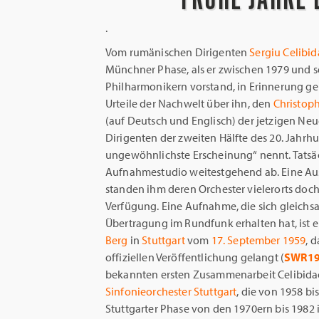
.
Vom rumänischen Dirigenten
Sergiu Celibi
Münchner Phase, als er zwischen 1979 und 
Philharmonikern vorstand, in Erinnerung geb
Urteile der Nachwelt über ihn, den
Christop
(auf Deutsch und Englisch) der jetzigen Neu
Dirigenten der zweiten Hälfte des 20. Jahrh
ungewöhnlichste Erscheinung“ nennt. Tatsäc
Aufnahmestudio weitestgehend ab. Eine Aus
standen ihm deren Orchester vielerorts doc
Verfügung. Eine Aufnahme, die sich gleichsa
Übertragung im Rundfunk erhalten hat, ist 
Berg
in
Stuttgart
vom
17. September 1959
, 
offiziellen Veröffentlichung gelangt (
SWR1
bekannten ersten Zusammenarbeit Celibida
Sinfonieorchester Stuttgart
, die von 1958 bi
Stuttgarter Phase von den 1970ern bis 1982