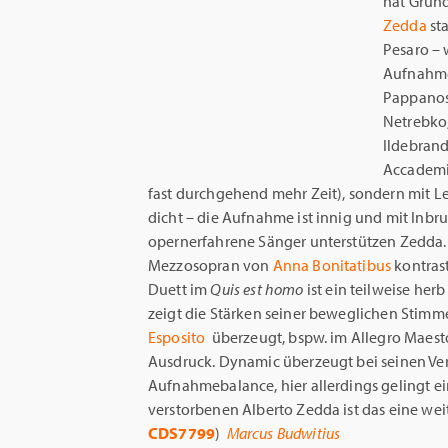
hat Gründ
Zedda
sta
Pesaro – 
Aufnahme
Pappanos
Netrebko
Ildebrand
Accademia
fast durchgehend mehr Zeit), sondern mit L
dicht – die Aufnahme ist innig und mit Inb
opernerfahrene Sänger unterstützen Zedda.
Mezzosopran von
Anna Bonitatibus
kontrast
Duett im
Quis est homo
ist ein teilweise her
zeigt die Stärken seiner beweglichen Stimm
Esposito
überzeugt, bspw. im Allegro Maest
Ausdruck. Dynamic überzeugt bei seinen Ve
Aufnahmebalance, hier allerdings gelingt ei
verstorbenen Alberto Zedda ist das eine wei
CDS7799
)
Marcus Budwitius