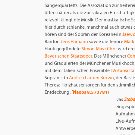
Sängerquartetts. Die Assoziation zur heiter
öfters näher als die zur sakralen Ernsthaft
reizvoll klingt die Musik. Der musikalische
hier durch schlanke, manchmal auch etwas
hören sind der Sopran der Koreanerin
Jaewo
Bariton
Jens Hamann
sowie die Tenöre
Mark
Hauk gegründete
Simon Mayr Chor
wird erg
Bayerischen Staatsoper
. Das Münchener
Con
und Graduierten der Münchener Musikhoc
mit dem italienischen Ensemble
I Virtuosi Ita
Sopranistin
Andrea Lauren Brown
, der Bassi
Theresa Holzhauser sorgen für den stimmlic
Entdeckung. (
Naxos 8.573781
)
Das
Staba
eingespie
Aufnahme
Live-Auf
Antwerpen