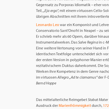
Gegensatz zu Porporas Idiomatik – eher von 
Teil,
„Eja ergo“,
mit einem virtuosen Cello-Sol
übrigen Abschnitten mit ihrem introvertiert
Leonardo Leo
war ein Komponist und Lehrer
Conservatorio Sant’Onofri in Neapel – zu se
Er schrieb mehr als 60 Opern, darüber hinaus
Instrumentalwerken. Das
Salve Regina
in c-M
Eine weitere Vertonung von seiner Hand in F-
identischen Textfolge unterscheidet sich vo
der ersten Version in polyphoner Manier ert
rezitativischem Duktus daherkommt. Die Sopr
Werken ihre Kompetenz in dem Genre nachdr
im virtuosen
Allegro
„Ad te
clamamus“
der F-
Bernd Hoppe
Das mittelalterliche Reimgebet
Stabat Mater
Ausdruck der
Marienfrömmigkeit
durch,
172