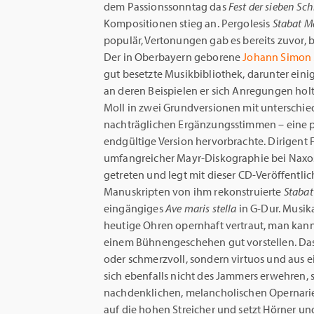
dem Passionssonntag das
Fest der sieben S
Kompositionen stieg an. Pergolesis
Stabat
M
populär, Vertonungen gab es bereits zuvor, 
Der in Oberbayern geborene
Johann Simon
gut besetzte Musikbibliothek, darunter eini
an deren Beispielen er sich Anregungen hol
Moll in zwei Grundversionen mit unterschi
nachträglichen Ergänzungsstimmen – eine p
endgültige Version hervorbrachte. Dirigent F
umfangreicher Mayr-Diskographie bei Naxos 
getreten und legt mit dieser CD-Veröffentli
Manuskripten von ihm rekonstruierte
Stabat
eingängiges
Ave maris stella
in G-Dur. Musika
heutige Ohren opernhaft vertraut, man kan
einem Bühnengeschehen gut vorstellen. Da
oder schmerzvoll, sondern virtuos und aus e
sich ebenfalls nicht des Jammers erwehren, 
nachdenklichen, melancholischen Opernarie
auf die hohen Streicher und setzt Hörner un