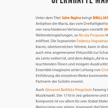
Unter dem Titel
Salve Regina
bringt
BRILLIA
Antiphon der Maria, das vom Dreifaltigkeit
vier verschiedenen Vertonungen vorstellt (
9
Weltersteinspielungen, so
Nicola Porporas
V
eröffnet. Die Sopranistin
Federica Napoletan
klaren, obertonreichen Stimme, kann in die
auch eine angemessene Virtuosität zur Schau
als
Lento
notiert ist, und dem
Adagio
„Ad te
s
leuchtenden Tönen und innigem Ausdru30ck 
Ensemble Imaginaire unter Leitung von
Cris
Einführung die einzelnen Werke kommentier
Partnerin der Solistin erweist.
Auch
Giovanni Battitsta Pergolesis
Fassung i
Musikmarkt. Der 1710 in Jesi geborene und b
Komponist ist vor allem für sein
Stabat
Mater
Regina
(eine von seinen insgesamt drei Verto