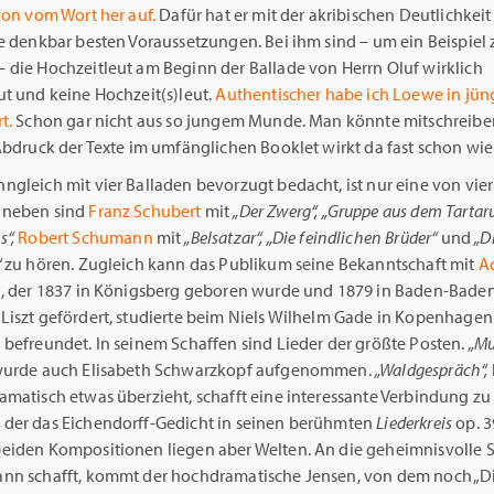
ion vom Wort her auf.
Dafür hat er mit der akribischen Deutlichkeit
e denkbar besten Voraussetzungen. Bei ihm sind – um ein Beispiel 
 die Hochzeitleut am Beginn der Ballade von Herrn Oluf wirklich
ut und keine Hochzeit(s)leut.
Authentischer habe ich Loewe in jüng
t.
Schon gar nicht aus so jungem Munde. Man könnte mitschreiben
 Abdruck der Texte im umfänglichen Booklet wirkt da fast schon wi
gleich mit vier Balladen bevorzugt bedacht, ist nur eine von vie
aneben sind
Franz Schubert
mit
„Der Zwerg“, „Gruppe aus dem Tartar
“,
Robert Schumann
mit
„Belsatzar“, „Die feindlichen Brüder“
und
„D
“
zu hören. Zugleich kann das Publikum seine Bekanntschaft mit
A
n, der 1837 in Königsberg geboren wurde und 1879 in Baden-Baden 
Liszt gefördert, studierte beim Niels Wilhelm Gade in Kopenhage
 befreundet. In seinem Schaffen sind Lieder der größte Posten.
„Mu
urde auch Elisabeth Schwarzkopf aufgenommen.
„Waldgespräch“,
amatisch etwas überzieht, schafft eine interessante Verbindung zu
der das Eichendorff-Gedicht in seinen berühmten
Liederkreis
op. 3
eiden Kompositionen liegen aber Welten. An die geheimnisvolle
nn schafft, kommt der hochdramatische Jensen, von dem noch „Di