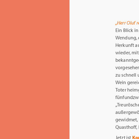
„Herr Oluf r
Ein Blick 
Wendung, d
Herkunft au
wieder, mi
bekanntgege
vorgesehen 
zu schnell 
Wein gereic
Toter heimg
fünfundzwa
„Treurösche
außergewöh
gewidmet, 
Quasthoff, 
Jetzt ist
Ko