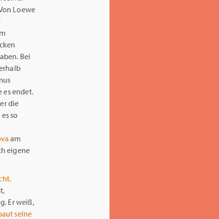
. Von Loewe
e
um
ücken
aben. Bei
nerhalb
mus
e es endet.
er die
 es so
ova
am
uch eigene
cht.
t,
g. Er weiß,
baut seine