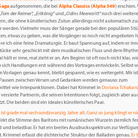
Saga
aufgenommen, die bei
Alpha Classics
(
Alpha 549
) erschien
„Tom der Reimer“, „Erlkönig“
und
„Odins Meeresritt“
noch drei weiter
, die ohne künstlerisches Zutun allerdings nicht automatisch z
er werden. Vielmehr muss der Sänger gerade bei den populären St
ten, etwas zu geben, was die Vorgänger so noch nicht angeboten h
re ich eine feine Dramaturgie. Er baut Spannung auf, indem er in
Stücke sehr geschickt mit dem musikalischen Fluss und dem Rhyth
al hält er inne, mal zieht er an. Am Beginn ist oft noch nicht klar, wi
 ob sich Handlungen erst während des Vortrages entwickeln. Selbst w
en Vorlagen genau kennt, bleibt gespannt, wie es weitergeht. Mir ist
 Pausen zwischen Versen und Gedanken werden genauso zum
ittel wie Interpunktionen. Dabei hat Krimmel in
Doriana Tchakar
 versierte Partnerin, die seinen Intentionen folgt, zugleich aber a
zt. Die beiden sind ein ideales künstlerisches Paar.
 ist grade mal sechsundzwanzig Jahre alt
.
Ganz so jung klingt er ni
irkt die Stimme des Baritons mit rumänischen Wurzeln ziemlich fes
und belastbar. Er hat ein breites Ausdrucksspektrum zur Verfügun
t. Krimmel erfasst die dichterische Struktur der Balladen genau.
Er 