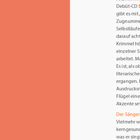
Debüt-CD
gibt es mit
Zugnummern
Selbstläuf
darauf ach
Krimmel hö
einzelner 
arbeitet. M
Es ist, als
literarisch
ergangen.
Ausdrucksm
Flügel eine
Akzente set
Der Sänger
Vielmehr w
kerngesund 
was er sing