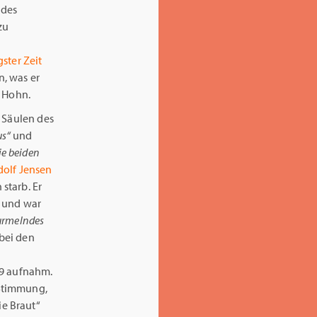
 des
zu
ster Zeit
, was er
e Hohn.
r Säulen des
us“
und
ie beiden
dolf Jensen
starb. Er
n und war
rmelndes
bei den
9 aufnahm.
 Stimmung,
e Braut“