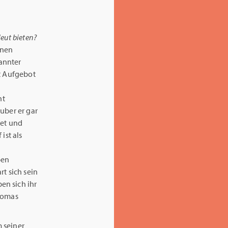
eut bieten?
önen
annter
rt Aufgebot
ht
uber er gar
Met und
ist als
ben
t sich sein
en sich ihr
Thomas
 seiner