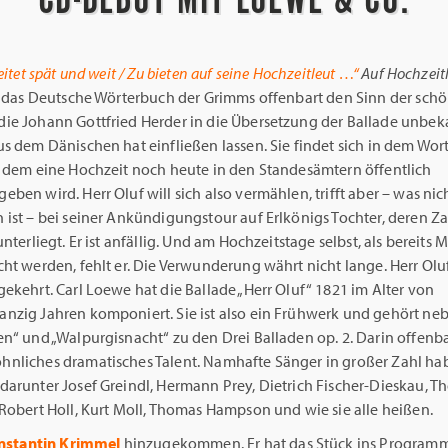
eitet spät und weit / Zu bieten auf seine Hochzeitleut …“
Auf Hochzeitl
in das Deutsche Wörterbuch der Grimms offenbart den Sinn der sch
ie Johann Gottfried Herder in die Übersetzung der Ballade unbek
s dem Dänischen hat einfließen lassen. Sie findet sich in dem Wo
t dem eine Hochzeit noch heute in den Standesämtern öffentlich
ben wird. Herr Oluf will sich also vermählen, trifft aber – was nic
ist – bei seiner Ankündigungstour auf Erlkönigs Tochter, deren Za
unterliegt. Er ist anfällig. Und am Hochzeitstage selbst, als bereits 
ht werden, fehlt er. Die Verwunderung währt nicht lange. Herr Oluf 
ekehrt. Carl Loewe hat die Ballade „Herr Oluf“ 1821 im Alter von
nzig Jahren komponiert. Sie ist also ein Frühwerk und gehört ne
n“ und „Walpurgisnacht“ zu den Drei Balladen op. 2. Darin offenbar
nliches dramatisches Talent. Namhafte Sänger in großer Zahl hab
darunter Josef Greindl, Hermann Prey, Dietrich Fischer-Dieskau, 
Robert Holl, Kurt Moll, Thomas Hampson und wie sie alle heißen.
nstantin Krimmel
hinzugekommen. Er hat das Stück ins Programm