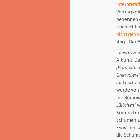
Interpretat
Vortrags di
benennen –
Hochzeitle
nicht gehör
singt. Der
Loewe, wenn
Albums. D
„Prometheus
Grenadiere
auffrische
wurde von 
mit Brahms
Lüftchen“
w
Krimmel dr
Schumann, 
Zwischen b
die Schuma