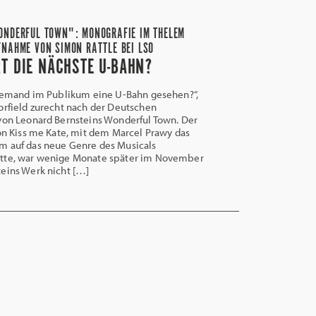
ONDERFUL TOWN": MONOGRAFIE IM THELEM
FNAHME VON SIMON RATTLE BEI LSO
T DIE NÄCHSTE U-BAHN?
jemand im Publikum eine U-Bahn gesehen?“,
orfield zurecht nach der Deutschen
von Leonard Bernsteins Wonderful Town. Der
von Kiss me Kate, mit dem Marcel Prawy das
m auf das neue Genre des Musicals
tte, war wenige Monate später im November
eins Werk nicht […]