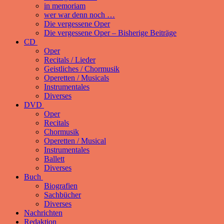
in memoriam
wer war denn noch …
Die vergessene Oper
Die vergessene Oper – Bisherige Beiträge
CD
Oper
Recitals / Lieder
Geistliches / Chormusik
Operetten / Musicals
Instrumentales
Diverses
DVD
Oper
Recitals
Chormusik
Operetten / Musical
Instrumentales
Ballett
Diverses
Buch
Biografien
Sachbücher
Diverses
Nachrichten
Redaktion