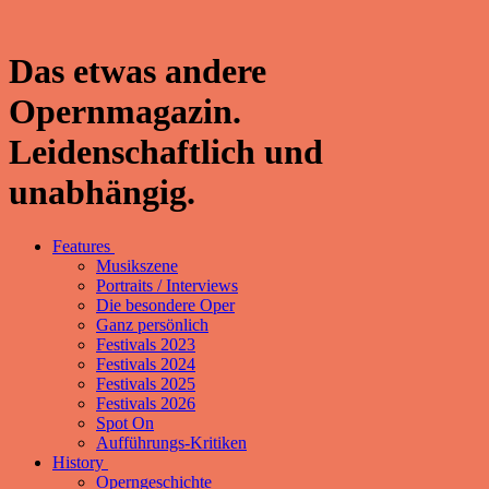
Das etwas andere
Opernmagazin.
Leidenschaftlich und
unabhängig.
Features
Musikszene
Portraits / Interviews
Die besondere Oper
Ganz persönlich
Festivals 2023
Festivals 2024
Festivals 2025
Festivals 2026
Spot On
Aufführungs-Kritiken
History
Operngeschichte