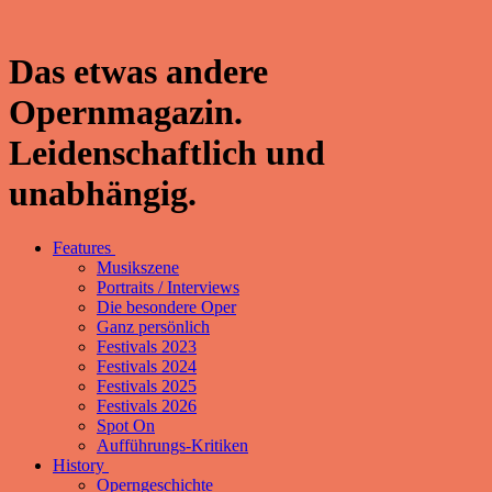
Das etwas andere
Opernmagazin.
Leidenschaftlich und
unabhängig.
Features
Musikszene
Portraits / Interviews
Die besondere Oper
Ganz persönlich
Festivals 2023
Festivals 2024
Festivals 2025
Festivals 2026
Spot On
Aufführungs-Kritiken
History
Operngeschichte