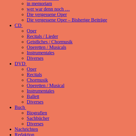
in memoriam
wer war denn noch …
Die vergessene Oper
Die vergessene Oper – Bisherige Beiträge
CD
Oper
Recitals / Lieder
Geistliches / Chormusik
Operetten / Musicals
Instrumentales
Diverses
DVD
Oper
Recitals
Chormusik
Operetten / Musical
Instrumentales
Ballett
Diverses
Buch
Biografien
Sachbücher
Diverses
Nachrichten
Redaktion