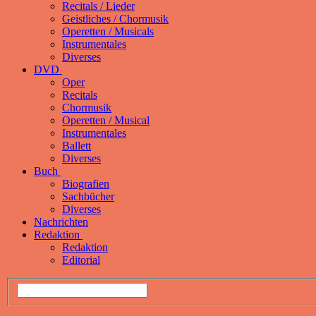
Recitals / Lieder
Geistliches / Chormusik
Operetten / Musicals
Instrumentales
Diverses
DVD
Oper
Recitals
Chormusik
Operetten / Musical
Instrumentales
Ballett
Diverses
Buch
Biografien
Sachbücher
Diverses
Nachrichten
Redaktion
Redaktion
Editorial