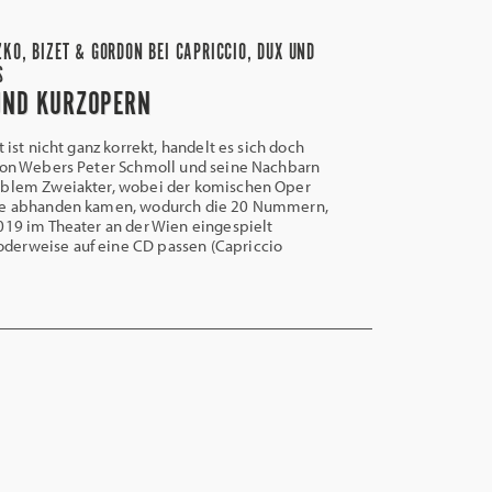
KO, BIZET & GORDON BEI CAPRICCIO, DUX UND
S
UND KURZOPERN
ist nicht ganz korrekt, handelt es sich doch
 von Webers Peter Schmoll und seine Nachbarn
ablem Zweiakter, wobei der komischen Oper
te abhanden kamen, wodurch die 20 Nummern,
019 im Theater an der Wien eingespielt
erweise auf eine CD passen (Capriccio