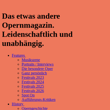
Das etwas andere
Opernmagazin.
Leidenschaftlich und
unabhängig.
Features
Musikszene
Portraits / Interviews
Die besondere Oper
Ganz persönlich
Festivals 2023
Festivals 2024
Festivals 2025
Festivals 2026
Spot On
Aufführungs-Kritiken
History
Operngeschichte