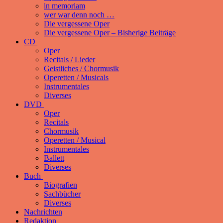
in memoriam
wer war denn noch …
Die vergessene Oper
Die vergessene Oper – Bisherige Beiträge
CD
Oper
Recitals / Lieder
Geistliches / Chormusik
Operetten / Musicals
Instrumentales
Diverses
DVD
Oper
Recitals
Chormusik
Operetten / Musical
Instrumentales
Ballett
Diverses
Buch
Biografien
Sachbücher
Diverses
Nachrichten
Redaktion