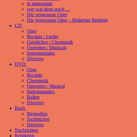
in memoriam
wer war denn noch …
Die vergessene Oper
Die vergessene Oper – Bisherige Beiträge
CD
Oper
Recitals / Lieder
Geistliches / Chormusik
Operetten / Musicals
Instrumentales
Diverses
DVD
Oper
Recitals
Chormusik
Operetten / Musical
Instrumentales
Ballett
Diverses
Buch
Biografien
Sachbücher
Diverses
Nachrichten
Redaktion