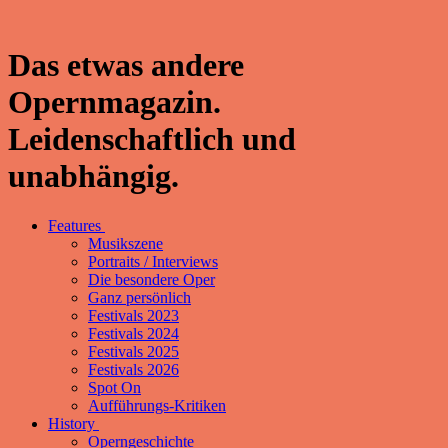
Das etwas andere
Opernmagazin.
Leidenschaftlich und
unabhängig.
Features
Musikszene
Portraits / Interviews
Die besondere Oper
Ganz persönlich
Festivals 2023
Festivals 2024
Festivals 2025
Festivals 2026
Spot On
Aufführungs-Kritiken
History
Operngeschichte