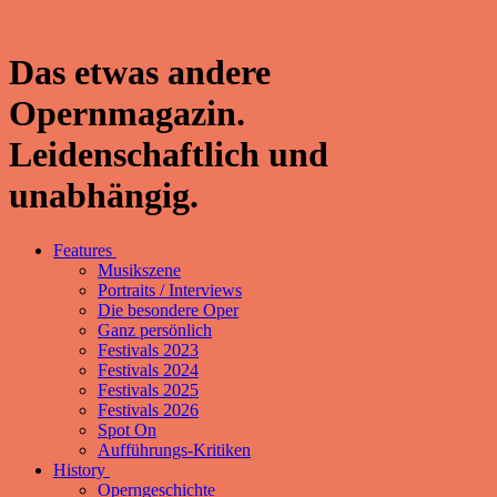
Das etwas andere
Opernmagazin.
Leidenschaftlich und
unabhängig.
Features
Musikszene
Portraits / Interviews
Die besondere Oper
Ganz persönlich
Festivals 2023
Festivals 2024
Festivals 2025
Festivals 2026
Spot On
Aufführungs-Kritiken
History
Operngeschichte