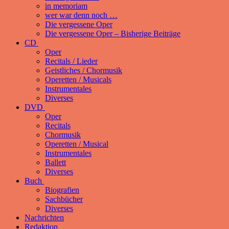
in memoriam
wer war denn noch …
Die vergessene Oper
Die vergessene Oper – Bisherige Beiträge
CD
Oper
Recitals / Lieder
Geistliches / Chormusik
Operetten / Musicals
Instrumentales
Diverses
DVD
Oper
Recitals
Chormusik
Operetten / Musical
Instrumentales
Ballett
Diverses
Buch
Biografien
Sachbücher
Diverses
Nachrichten
Redaktion